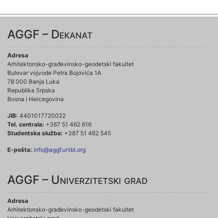
AGGF – Dekanat
Adresa
Arhitektonsko-građevinsko-geodetski fakultet
Bulevar vojvode Petra Bojovića 1A
78 000 Banja Luka
Republika Srpska
Bosna i Hercegovina
JIB:
4401017720022
Tel. centrala:
+387 51 462 616
Studentska služba:
+387 51 462 545
E-pošta:
info@aggf.unibl.org
AGGF – Univerzitetski grad
Adresa
Arhitektonsko-građevinsko-geodetski fakultet