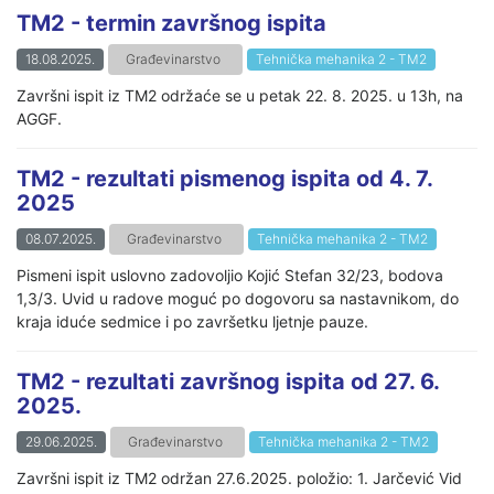
TM2 - termin završnog ispita
18.08.2025.
Građevinarstvo
Tehnička mehanika 2 - TM2
Završni ispit iz TM2 održaće se u petak 22. 8. 2025. u 13h, na
AGGF.
TM2 - rezultati pismenog ispita od 4. 7.
2025
08.07.2025.
Građevinarstvo
Tehnička mehanika 2 - TM2
Pismeni ispit uslovno zadovoljio Kojić Stefan 32/23, bodova
1,3/3. Uvid u radove moguć po dogovoru sa nastavnikom, do
kraja iduće sedmice i po završetku ljetnje pauze.
TM2 - rezultati završnog ispita od 27. 6.
2025.
29.06.2025.
Građevinarstvo
Tehnička mehanika 2 - TM2
Završni ispit iz TM2 održan 27.6.2025. položio: 1. Jarčević Vid