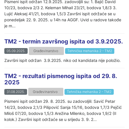
Pismeni ispit održan 12.9.2025. zadovoljili su: 1. Bajić David
10/23, bodova 2/3 2. Keleman Mihail 23/21, bodova 1,8/3 3.
Lujić Aleksej 41/21, bodova 1,5/3 Završni ispit održaće se u
ponedeljak 22. 9. 2025. u 14h na AGGF. Uvid u radove takođe
je m...
TM2 - termin završnog ispita od 3.9.2025.
05.09.2025.
Građevinarstvo
Tehnička mehanika 2 - TM2
Završni ispit održan 3.9.2025. niko od kandidata nije položio.
TM2 - rezultati pismenog ispita od 29. 8.
2025
31.08.2025.
Građevinarstvo
Tehnička mehanika 2 - TM2
Pismeni ispit održan 29. 8. 2025. su zadovoljili: Savić Petar
14/23, bodova 2,1/3 Pilipović Sanja 15/16, bodova 1,7/3 Pejčić
Miloš 07/20, bodova 1,5/3 Arežina Milenko, bodova 1,9/2 (II
kolok.) Završni ispit održaće se u srijedu 3. 9. 2...