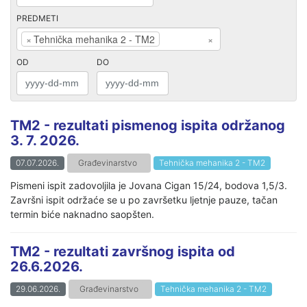
PREDMETI
×
Tehnička mehanika 2 - TM2
×
OD
DO
TM2 - rezultati pismenog ispita održanog
3. 7. 2026.
07.07.2026.
Građevinarstvo
Tehnička mehanika 2 - TM2
Pismeni ispit zadovoljila je Jovana Cigan 15/24, bodova 1,5/3.
Završni ispit održaće se u po završetku ljetnje pauze, tačan
termin biće naknadno saopšten.
TM2 - rezultati završnog ispita od
26.6.2026.
29.06.2026.
Građevinarstvo
Tehnička mehanika 2 - TM2