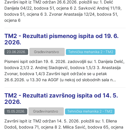
Završni ispit iz TM2 održan 26.6.2026. položili su: 1. Delić
Danijela 04/22, bodova 51, ocjena 6 2. Savković Andrej 11/19,
bodova 51, ocjena 6 3. Zvonar Anastasija 12/24, bodova 51,
ocjena 6
TM2 - Rezultati pismenog ispita od 19. 6.
2026.
23.06.2026.
Građevinarstvo
Tehnička mehanika 2 - TM2
Pismeni ispit održan 19. 6. 2026. zadovoljili su: 1. Danijela Delić,
bodova 2,1/3 2. Andrej Sladojević, bodova 1,5/3 3. Anastasija
Zvonar, bodova 1,4/3 Završni ispit održaće se u petak
26.6.2026. u 13.30 na AGGF (u nekoj od slobodnih sala n...
TM2 - Rezultati završnog ispita od 14. 5.
2026.
15.05.2026.
Građevinarstvo
Tehnička mehanika 2 - TM2
Završni ispit iz TM2 održan 14. 5. 2026. položili su: 1. Ellena
Dodoš, bodova 71, ocjena 8 2. Milica Savić, bodova 65, ocjena