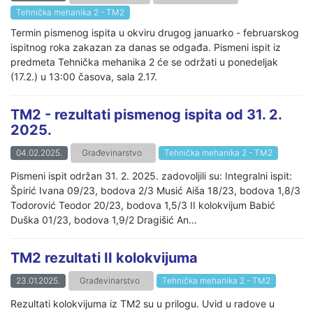
Tehnička mehanika 2 - TM2
Termin pismenog ispita u okviru drugog januarko - februarskog
ispitnog roka zakazan za danas se odgađa. Pismeni ispit iz
predmeta Tehnička mehanika 2 će se održati u ponedeljak
(17.2.) u 13:00 časova, sala 2.17.
TM2 - rezultati pismenog ispita od 31. 2.
2025.
04.02.2025.
Građevinarstvo
Tehnička mehanika 2 - TM2
Pismeni ispit održan 31. 2. 2025. zadovoljili su: Integralni ispit:
Špirić Ivana 09/23, bodova 2/3 Musić Aiša 18/23, bodova 1,8/3
Todorović Teodor 20/23, bodova 1,5/3 II kolokvijum Babić
Duška 01/23, bodova 1,9/2 Dragišić An...
TM2 rezultati II kolokvijuma
23.01.2025.
Građevinarstvo
Tehnička mehanika 2 - TM2
Rezultati kolokvijuma iz TM2 su u prilogu. Uvid u radove u