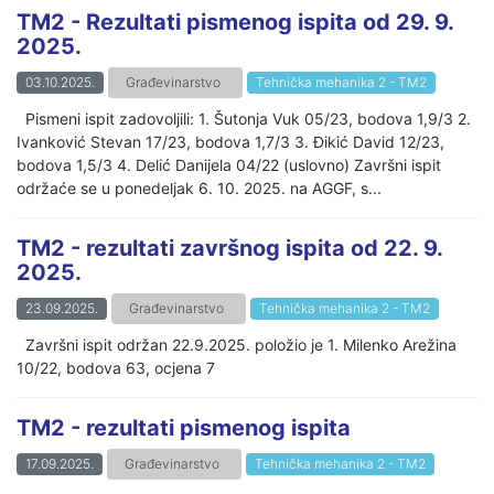
TM2 - Rezultati pismenog ispita od 29. 9.
2025.
03.10.2025.
Građevinarstvo
Tehnička mehanika 2 - TM2
Pismeni ispit zadovoljili: 1. Šutonja Vuk 05/23, bodova 1,9/3 2.
Ivanković Stevan 17/23, bodova 1,7/3 3. Đikić David 12/23,
bodova 1,5/3 4. Delić Danijela 04/22 (uslovno) Završni ispit
održaće se u ponedeljak 6. 10. 2025. na AGGF, s...
TM2 - rezultati završnog ispita od 22. 9.
2025.
23.09.2025.
Građevinarstvo
Tehnička mehanika 2 - TM2
Završni ispit održan 22.9.2025. položio je 1. Milenko Arežina
10/22, bodova 63, ocjena 7
TM2 - rezultati pismenog ispita
17.09.2025.
Građevinarstvo
Tehnička mehanika 2 - TM2