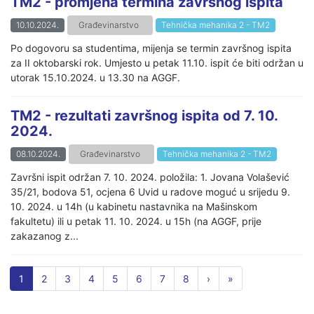
TM2 - promjena termina završnog ispita
10.10.2024.
Građevinarstvo
Tehnička mehanika 2 - TM2
Po dogovoru sa studentima, mijenja se termin završnog ispita
za II oktobarski rok. Umjesto u petak 11.10. ispit će biti održan u
utorak 15.10.2024. u 13.30 na AGGF.
TM2 - rezultati završnog ispita od 7. 10.
2024.
08.10.2024.
Građevinarstvo
Tehnička mehanika 2 - TM2
Završni ispit održan 7. 10. 2024. položila: 1. Jovana Volašević
35/21, bodova 51, ocjena 6 Uvid u radove moguć u srijedu 9.
10. 2024. u 14h (u kabinetu nastavnika na Mašinskom
fakultetu) ili u petak 11. 10. 2024. u 15h (na AGGF, prije
zakazanog z...
1
2
3
4
5
6
7
8
›
»