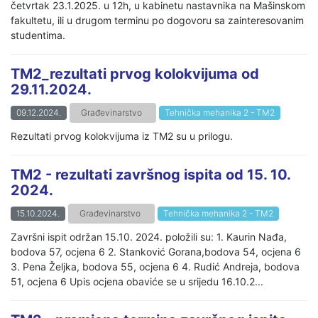
četvrtak 23.1.2025. u 12h, u kabinetu nastavnika na Mašinskom
fakultetu, ili u drugom terminu po dogovoru sa zainteresovanim
studentima.
TM2_rezultati prvog kolokvijuma od
29.11.2024.
09.12.2024.
Građevinarstvo
Tehnička mehanika 2 - TM2
Rezultati prvog kolokvijuma iz TM2 su u prilogu.
TM2 - rezultati završnog ispita od 15. 10.
2024.
15.10.2024.
Građevinarstvo
Tehnička mehanika 2 - TM2
Završni ispit održan 15.10. 2024. položili su: 1. Kaurin Nađa,
bodova 57, ocjena 6 2. Stanković Gorana,bodova 54, ocjena 6
3. Pena Željka, bodova 55, ocjena 6 4. Rudić Andreja, bodova
51, ocjena 6 Upis ocjena obaviće se u srijedu 16.10.2...