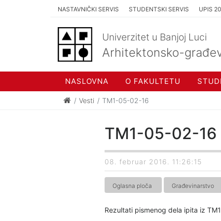
NASTAVNIČKI SERVIS
STUDENTSKI SERVIS
UPIS 2
Univerzitet u Banjoj Luci
Arhitektonsko-građev
NASLOVNA
O FAKULTETU
STUD
Vesti
TM1-05-02-16
TM1-05-02-16
08. februar 2016. 11:26:15
Oglasna ploča
Građevinarstvo
Rezultati pismenog dela ipita iz TM