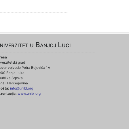
niverzitet u Banjoj Luci
resa
verzitetski grad
evar vojvode Petra Bojovića 1A
000 Banja Luka
ublika Srpska
na i Hercegovina
pošta:
info@unibl.org
zentacija:
www.unibl.org