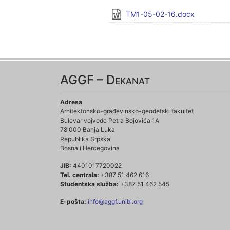
TM1-05-02-16.docx
AGGF – Dekanat
Adresa
Arhitektonsko-građevinsko-geodetski fakultet
Bulevar vojvode Petra Bojovića 1A
78 000 Banja Luka
Republika Srpska
Bosna i Hercegovina
JIB:
4401017720022
Tel. centrala:
+387 51 462 616
Studentska služba:
+387 51 462 545
E-pošta:
info@aggf.unibl.org