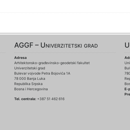
AGGF – Univerzitetski grad
U
Adresa
Ad
Arhitektonsko-građevinsko-geodetski fakultet
Uni
Univerzitetski grad
Bul
Bulevar vojvode Petra Bojovića 1A
78
78 000 Banja Luka
Rep
Republika Srpska
Bos
Bosna i Hercegovina
E-
Pre
Tel. centrala:
+387 51 462 616