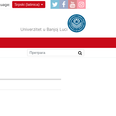
guage:
Srpski (latinica)
Univerzitet u Banjoj Luci