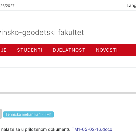
Lan
026/2027
insko-geodetski fakultet
IJE
STUDENTI
DJELATNOST
NOVOSTI
Tehnička mehanika 1 - TM1
1 nalaze se u priloženom dokumentu.
TM1-05-02-16.docx