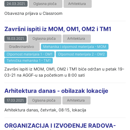
24.03.2021.
Oglasna ploča
Arhitektura
Obavezna prijava u Classroom
Završni ispiti iz MOM, OM1, OM2 i TM1
18.03.2021.
Oglasna ploča
Arhitektura
Građevinarstvo
Mehanika i otpornost materijala - MOM
Otpornost materijala 1 - OM1
Otpornost materijala 2 - OM2
Tehnička mehanika 1 - TM1
Završni ispiti iz MOM, OM1, OM2 i TM1 biće održan u petak 19-
03-21 na AGGF-u sa početkom u 8:00 sati
Arhitektura danas - obilazak lokacije
17.03.2021.
Oglasna ploča
Arhitektura
Arhitektura danas, četvrtak, 08:15, lokacija
ORGANIZACIJA I IZVOĐENJE RADOVA-