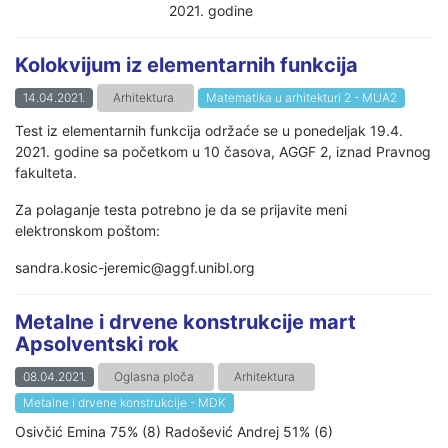
2021. godine
Kolokvijum iz elementarnih funkcija
14.04.2021.
Arhitektura
Matematika u arhitekturi 2 - MUA2
Test iz elementarnih funkcija održaće se u ponedeljak 19.4.
2021. godine sa početkom u 10 časova, AGGF 2, iznad Pravnog
fakulteta.
Za polaganje testa potrebno je da se prijavite meni
elektronskom poštom:
sandra.kosic-jeremic@aggf.unibl.org
Metalne i drvene konstrukcije mart
Apsolventski rok
08.04.2021.
Oglasna ploča
Arhitektura
Metalne i drvene konstrukcije - MDK
Osivčić Emina 75% (8) Radošević Andrej 51% (6)