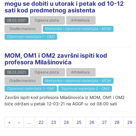
mogu se dobiti u utorak i petak od 10-12
sati kod predmetnog asistenta
08.03.2021.
Oglasna ploča
Arhitektura
Građevinarstvo
Mehanika i otpornost materijala - MOM
Otpornost materijala 1 - OM1
MOM, OM1 i OM2 završni ispiti kod
profesora Milašinovića
08.03.2021.
Oglasna ploča
Arhitektura
Građevinarstvo
Mehanika i otpornost materijala - MOM
Otpornost materijala 1 - OM1
Otpornost materijala 2 - OM2
Završni ispiti kod profesora Milašinovića iz MOM, OM1 i OM2
biće održani u petak 12-03-21 na AGGF-u od 08:00 sati
«
‹
...
22
23
24
25
26
27
28
29