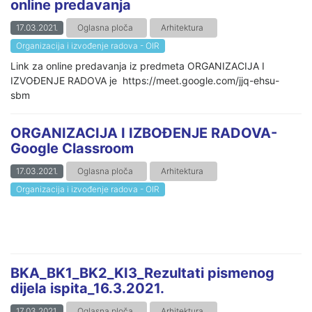
online predavanja
17.03.2021.
Oglasna ploča
Arhitektura
Organizacija i izvođenje radova - OIR
Link za online predavanja iz predmeta ORGANIZACIJA I
IZVOĐENJE RADOVA je https://meet.google.com/jjq-ehsu-
sbm
ORGANIZACIJA I IZBOĐENJE RADOVA-
Google Classroom
17.03.2021.
Oglasna ploča
Arhitektura
Organizacija i izvođenje radova - OIR
BKA_BK1_BK2_KI3_Rezultati pismenog
dijela ispita_16.3.2021.
17.03.2021.
Oglasna ploča
Arhitektura