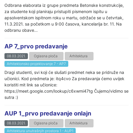
Odbrana elaborata iz grupe predmeta Betonske konstrukcije,
za studente koji planiraju pristupiti pismenom ispitu u
apsolventskom ispitnom roku u martu, održaće se u četvrtak,
11.3.2021. sa početkom u 9:00 časova, kancelarija br. 11. Na
odbranu obave...
AP 7_prvo predavanje
08.03.2021.
Oglasna ploča
Arhitektura
Arhitektonsko projektovanje 7 - AP7
Dragi studenti, svi koji će slušati predmet neka se pridruže na
učionici. Kod predmeta je: itq4cvo Za predavanja ćemo uvijek
koristiti mit link sa učionice:
https://meet.google.com/lookup/c6xwmi47tg Čujemo/vidimo se
sutra :)
AUP 1_prvo predavanje onlajn
08.03.2021.
Oglasna ploča
Arhitektura
Arhitektura unutrašnjih prostora 1 - AUP1