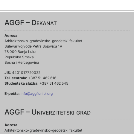
AGGF – Dekanat
Adresa
Arhitektonsko-građevinsko-geodetski fakultet
Bulevar vojvode Petra Bojovića 1A
78 000 Banja Luka
Republika Srpska
Bosna i Hercegovina
JIB:
4401017720022
Tel. centrala:
+387 51 462 616
Studentska služba:
+387 51 462 545
E-pošta:
info@aggf.unibl.org
AGGF – Univerzitetski grad
Adresa
Arhitektonsko-građevinsko-geodetski fakultet