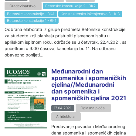
Građevinarstvo
Betonske konstrukcije 2 - BK2
Betonske konstrukcije - BKA
Konstruktersko inženjerstvo 3 - KI3
Betonske konstrukcije 1 - BK1
Odbrana elaborata iz grupe predmeta Betonske konstrukcije,
za studente koji planiraju pristupiti pismenom ispitu u
aprilskom ispitnom roku, održaće se u četvrtak, 22.4.2021. sa
početkom u 9:00 časova, kancelarija br. 11. Na odbranu
obavezno ponijeti...
Međunarodni dan
spomenika i spomeničkih
cjelina//Međunarodni
dan spomenika i
spomeničkih cjelina 2021
17.04.2021.
Oglasna ploča
Arhitektura
Predavanje povodom Međunarodnog
dana spomenika i spomeničkih cjelina