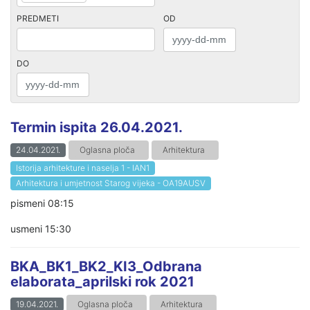
PREDMETI
OD
DO
Termin ispita 26.04.2021.
24.04.2021.
Oglasna ploča
Arhitektura
Istorija arhitekture i naselja 1 - IAN1
Arhitektura i umjetnost Starog vijeka - OA19AUSV
pismeni 08:15
usmeni 15:30
BKA_BK1_BK2_KI3_Odbrana
elaborata_aprilski rok 2021
19.04.2021.
Oglasna ploča
Arhitektura