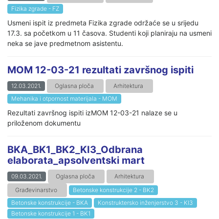
Fizika zgrade - FZ
Usmeni ispit iz predmeta Fizika zgrade održaće se u srijedu
17.3. sa početkom u 11 časova. Studenti koji planiraju na usmeni
neka se jave predmetnom asistentu.
MOM 12-03-21 rezultati završnog ispiti
12.03.2021.
Oglasna ploča
Arhitektura
Mehanika i otpornost materijala - MOM
Rezultati završnog ispiti izMOM 12-03-21 nalaze se u
priloženom dokumentu
BKA_BK1_BK2_KI3_Odbrana
elaborata_apsolventski mart
09.03.2021.
Oglasna ploča
Arhitektura
Građevinarstvo
Betonske konstrukcije 2 - BK2
Betonske konstrukcije - BKA
Konstruktersko inženjerstvo 3 - KI3
Betonske konstrukcije 1 - BK1