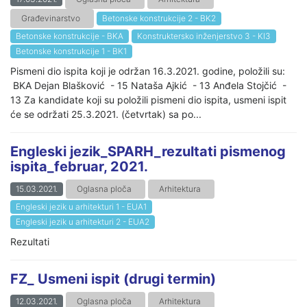
Građevinarstvo
Betonske konstrukcije 2 - BK2
Betonske konstrukcije - BKA
Konstruktersko inženjerstvo 3 - KI3
Betonske konstrukcije 1 - BK1
Pismeni dio ispita koji je održan 16.3.2021. godine, položili su:
BKA Dejan Blašković - 15 Nataša Ajkić - 13 Anđela Stojčić -
13 Za kandidate koji su položili pismeni dio ispita, usmeni ispit
će se održati 25.3.2021. (četvrtak) sa po...
Engleski jezik_SPARH_rezultati pismenog
ispita_februar, 2021.
15.03.2021.
Oglasna ploča
Arhitektura
Engleski jezik u arhitekturi 1 - EUA1
Engleski jezik u arhitekturi 2 - EUA2
Rezultati
FZ_ Usmeni ispit (drugi termin)
12.03.2021.
Oglasna ploča
Arhitektura