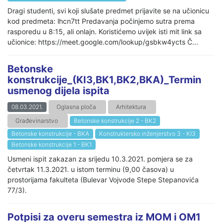
Dragi studenti, svi koji slušate predmet prijavite se na učionicu
kod predmeta: lhcn7tt Predavanja počinjemo sutra prema
rasporedu u 8:15, ali onlajn. Koristićemo uvijek isti mit link sa
učionice: https://meet.google.com/lookup/gsbkw4ycts Č...
Betonske
konstrukcije_(KI3,BK1,BK2,BKA)_Termin
usmenog dijela ispita
08.03.2021.
Oglasna ploča
Arhitektura
Građevinarstvo
Betonske konstrukcije 2 - BK2
Betonske konstrukcije - BKA
Konstruktersko inženjerstvo 3 - KI3
Betonske konstrukcije 1 - BK1
Usmeni ispit zakazan za srijedu 10.3.2021. pomjera se za
četvrtak 11.3.2021. u istom terminu (9,00 časova) u
prostorijama fakulteta (Bulevar Vojvode Stepe Stepanovića
77/3).
Potpisi za overu semestra iz MOM i OM1