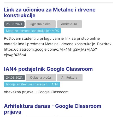
Link za učionicu za Metalne i drvene
konstrukcije
25.03.2021.
Oglasna ploča
Arhitektura
Metalne i drvene konstrukcije - MDK
Poštovani studenti u prilogu vam je link za pristup online
materijalima i predmetu Metalne i drvene konstrukcije. Pozdrav.
https://classroom.google.com/c/Mjk4MTg2MjMzMjA5?
cjc=gf436a4
IAN4 podsjetnik Google Classroom
24.03.2021.
Oglasna ploča
Arhitektura
Istorija arhitekture i naselja 4 - IAN4
obavezna prijava u Google Classroom
Arhitektura danas - Google Classroom
prijava