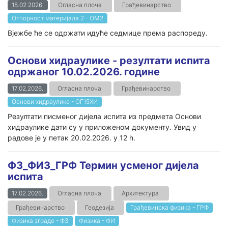
18.02.2026.
Огласна плоча
Грађевинарство
Отпорност материјала 2 - ОМ2
Вјежбе ће се одржати идуће седмице према распореду.
Основи хидраулике - резултати испита
одржаног 10.02.2026. године
17.02.2026.
Огласна плоча
Грађевинарство
Основи хидраулике - ОГ15ХИ
Резултати писменог дијела испита из предмета Основи
хидраулике дати су у приложеном документу. Увид у
радове је у петак 20.02.2026. у 12 h.
ФЗ_ФИЗ_ГРФ Термин усменог дијела
испита
17.02.2026.
Огласна плоча
Архитектура
Грађевинарство
Геодезија
Грађевинска физика - ГРФ
Физика зграде - ФЗ
Физика - ФИ