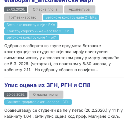
елабората_апсолвентски март
27.02.2026.
Огласна плоча
Архитектура
Грађевинарство
Бетонске конструкције 2 - БК2
Бетонске конструкције - БКА
Конструктерско инжењерство 3 - КИ3
Бетонске конструкције 1 - БК1
Одбрана елабората из групе предмета Бетонске
конструкције за студенте који планирају приступити
писменом испиту у апсолвентском року у марту одржаће
се 5.3. 2026. (четвртак), са почетком у 8:30 часова, у
кабинету 2.11. На одбрану обавезно понијети...
Упис оцена из ЗГН, РГН и СП8
20.02.2026.
Огласна плоча
Заштита градитељског наслеђа - ЗГН
Обавештавају се студенти да ће у петак (20.2.2026.) у 11 h у
кабинету 1.04., бити упис оцена код проф. Милијане Окиљ.