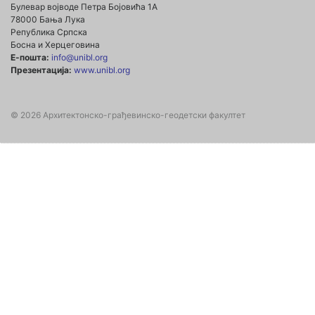
Булевар војводе Петра Бојовића 1А
78000 Бања Лука
Република Српска
Босна и Херцеговина
Е-пошта:
info@unibl.org
Презентација:
www.unibl.org
© 2026 Архитектонско-грађевинско-геодетски факултет