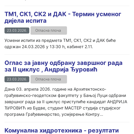
ТМ1, СК1, СК2 и ДАК - Термин усменог
дијела испита
23.03.2026.
Огласна плоча
Усмени испити из предмета ТМ1, СК1, СК2 и ДАК биће
одржан 24.03.2026 у 13:30 h, кабинет 2.11.
Оглас за јавну одбрану завршног рада
за II циклус , Андрија Ђуровић
23.03.2026.
Огласна плоча
Дана 03. априла 2026. године на Архитектонско-
грађевинско-геодетском факултету у Бањој Луци одбрани
завршног рада за II циклус приступиће кандидат АНДРИЈА
ЂУРОВИЋ из Будве, студент МАСТЕР студија студијског
програма Грађевинарство, усмјерење Контру...
Комунална хидротехника - резултати