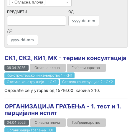
×
Огласна плоча
×
ПРЕДМЕТИ
ОД
ДО
СК1, СК2, КИ1, МК - термин консултација
06.04.2026.
Огласна плоча
Грађевинарство
Конструктерско инжењерство 1 - КИ1
Статика конструкција 1 - СК1
Статика конструкција 2 - СК2
Одржаће се у уторак од 15-16.00, кабина 2.10.
ОРГАНИЗАЦИЈА ГРАЂЕЊА - 1. тест и 1.
парцијални испит
04.04.2026.
Огласна плоча
Грађевинарство
Организација грађења - ОГ