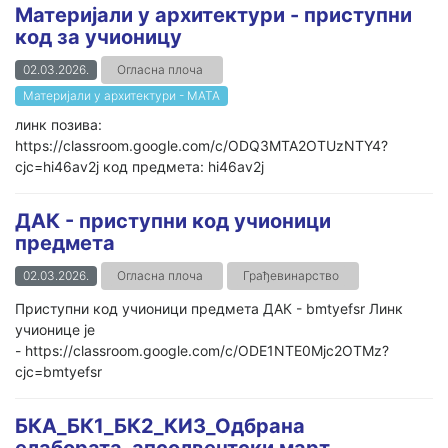
Материјали у архитектури - приступни
код за учионицу
02.03.2026.
Огласна плоча
Материјали у архитектури - МАТА
линк позива:
https://classroom.google.com/c/ODQ3MTA2OTUzNTY4?
cjc=hi46av2j код предмета: hi46av2j
ДАК - приступни код учионици
предмета
02.03.2026.
Огласна плоча
Грађевинарство
Приступни код учионици предмета ДАК - bmtyefsr Линк
учионице је
- https://classroom.google.com/c/ODE1NTE0Mjc2OTMz?
cjc=bmtyefsr
БКА_БК1_БК2_КИ3_Одбрана