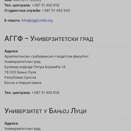
Тел. централа:
+387 51 462 616
Студентска служба:
+387 51 462 545
Е-пошта:
info@aggf.unibl.org
АГГФ – Универзитетски град
Адреса
Архитектонско-грађевинско-геодетски факултет
Универзитетски град
Булевар војводе Петра Бојовића 1A
78 000 Бања Лука
Република Српска
Босна и Херцеговина
Тел. централа:
+387 51 462 616
Универзитет у Бањој Луци
Адреса
Универзитетски град