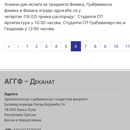
Усмени дио испита из предмета Физика, Грађевинска
физика и Физика зграде одржаће се у
четвртак (19.02) према распореду: Студенти СП
Архитектура у 10:30 часова, Студенти СП Грађевинарство и
Геодезија у 12:00 часова.
«
‹
1
2
3
4
5
6
7
8
9
10
11
АГГФ – Деканат
Адреса
Архитектонско-грађевинско-геодетски факултет
Булевар војводе Петра Бојовића 1A
78 000 Бања Лука
Република Српска
Босна и Херцеговина
ЈИБ:
4401017720022