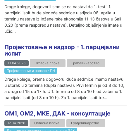
Drage kolege, dogovorili smo se na nastavi da 1. test i 1.
parcijalni ispit bude sledeće sedmice u srijedu 08. aprila u
terminu nastave iz Inženejrske ekonomije 11-13 časova u Sali
0.20 (prema rasporedu nastave). Detaljno objašnjenje imate u
učio...
Пројектовање и надзор - 1. парцијални
испит
03.04.2026.
Огласна плоча
Грађевинарство
Пројектовање и надзор - ПН
Drage kolege, prema dogovoru iduće sedmice imamo nastavu
u utorak u 2 termina (dupla nastava). Prvi termin je od 8 do 10,
a drugi od 15 do 17 h. U 1. terminu od 8 do 10 h održaćemo 1.
parcijalni ispit (od 8 do 10 h). Za 1. parcijalni ispit tre...
ОМ1, ОМ2, МКЕ, ДАК - консултације
02.04.2026.
Огласна плоча
Грађевинарство
Динамичка анализа конструкција - ДАК