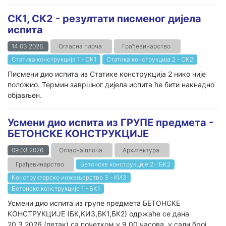
СК1, СК2 - резултати писменог дијела
испита
14.03.2026.
Огласна плоча
Грађевинарство
Статика конструкција 1 - СК1
Статика конструкција 2 - СК2
Писмени дио испита из Статике конструкција 2 нико није
положио. Термин завршног дијела испита ће бити накнадно
објављен.
Усмени дио испита из ГРУПЕ предмета -
БЕТОНСКЕ КОНСТРУКЦИЈЕ
09.03.2026.
Огласна плоча
Архитектура
Грађевинарство
Бетонске конструкције 2 - БК2
Конструктерско инжењерство 3 - КИ3
Бетонске конструкције 1 - БК1
Усмени дио испита из групе предмета БЕТОНСКЕ
КОНСТРУКЦИЈЕ (БК,КИ3,БК1,БК2) одржаће се дана
20.3.2026.(петак) са почетком у 9.00 часова, у сали број