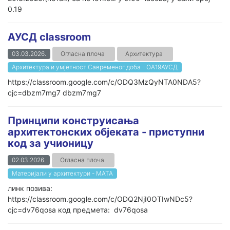
0.19
АУСД classroom
03.03.2026.
Огласна плоча
Архитектура
Архитектура и умјетност Савременог доба - ОА19АУСД
https://classroom.google.com/c/ODQ3MzQyNTA0NDA5?
cjc=dbzm7mg7 dbzm7mg7
Принципи конструисања
архитектонских објеката - приступни
код за учионицу
02.03.2026.
Огласна плоча
Материјали у архитектури - МАТА
линк позива:
https://classroom.google.com/c/ODQ2NjI0OTIwNDc5?
cjc=dv76qosa код предмета: dv76qosa