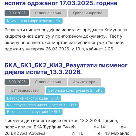
испита одржаног 17.03.2025. године
19.03.2026.
Огласна плоча
Грађевинарство
Комунална хидротехника - КХ
Резултати писменог дијела испита из предмета Комунална
хидротехника дати су у приложеном документу. Тест у
оквиру апсолвентског мартовског испитног рока ће бити
одржан у четвртак 26.03.2026. у 13 h, кабинет 2.06.
БКА_БК1_БК2_КИ3_Резултати писменог
дијела испита_13.3.2026.
16.03.2026.
Огласна плоча
Архитектура
Грађевинарство
Бетонске конструкције 2 - БК2
Бетонске конструкције - БКА
Конструктерско инжењерство 3 - КИ3
Бетонске конструкције 1 - БК1
Писмени дио испита који је одржан 13.3.2026. године,
положили су: БКА Ђурђина Ђукић п= 14 е=
26 БК2 Ана Арбиња п= 16 е= 43 Михаило