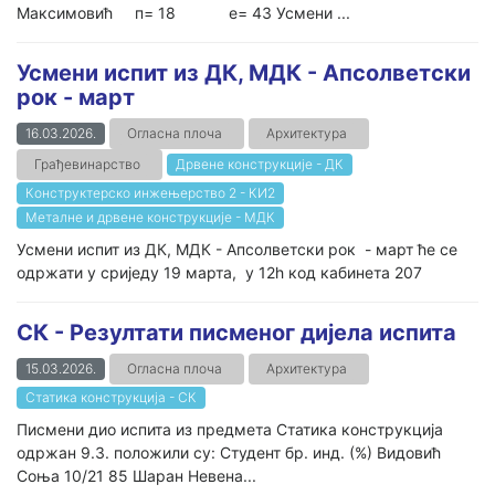
Максимовић п= 18 е= 43 Усмени ...
Усмени испит из ДК, МДК - Апсолветски
рок - март
16.03.2026.
Огласна плоча
Архитектура
Грађевинарство
Дрвене конструкције - ДК
Конструктерско инжењерство 2 - КИ2
Металне и дрвене конструкције - МДК
Усмени испит из ДК, МДК - Апсолветски рок - март ће се
одржати у сриједу 19 марта, у 12h код кабинета 207
СК - Резултати писменог дијела испита
15.03.2026.
Огласна плоча
Архитектура
Статика конструкција - СК
Писмени дио испита из предмета Статика конструкција
одржан 9.3. положили су: Студент бр. инд. (%) Видовић
Соња 10/21 85 Шаран Невена...