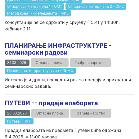
Отпорност материјала 1 - ОМ1
Отпорност материјала 2 - ОМ2
Метод коначних елемената - МКЕ
Консултације ће се одржати у сриједу (15.4) у 14:30h,
кабинет 2.11.
ПЛАНИРАЊЕ ИНФРАСТРУКТУРЕ -
семинарски радови
31.03.2026.
Огласна плоча
Грађевинарство
Планирање инфраструктуре - ПИНФ
Истекао је и други, последњи рок за предају и прихватање
семинарских радова.
ПУТЕВИ -- предаја елабората
25.03.2026.
Огласна плоча
Грађевинарство
Путеви - ПУТ
Предаја елабората из предмета Путеви биће одржана
6.4.2026. у 11:00 часова.