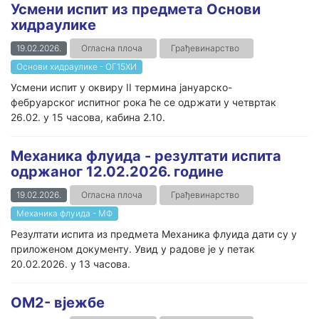
Усмени испит из предмета Основи
хидраулике
19.02.2026.
Огласна плоча
Грађевинарство
Основи хидраулике - ОГ15ХИ
Усмени испит у оквиру II термина јануарско-
фебруарског испитног рока ће се одржати у четвртак
26.02. у 15 часова, кабина 2.10.
Механика флуида - резултати испита
одржаног 12.02.2026. године
19.02.2026.
Огласна плоча
Грађевинарство
Механика флуида - МФ
Резултати испита из предмета Механика флуида дати су у
приложеном документу. Увид у радове је у петак
20.02.2026. у 13 часова.
ОМ2- вјежбе