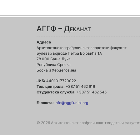
АГГФ – Деканат
Адреса
Архитектонско-грађевинско-геодетски факултет
Булевар војводе Петра Бојовића 1A
78 000 Бања Лука
Република Српска
Босна и Херцеговина
ЈИБ:
4401017720022
Тел. централа:
+387 51 462 616
Студентска служба:
+387 51 462 545
Е-пошта:
info@aggf.unibl.org
© 2026 Архитектонско-грађевинско-геодетски факулте