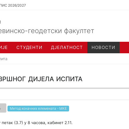
ПИС 2026/2027
и
евинско-геодетски факултет
ИЈЕ
СТУДЕНТИ
ДЈЕЛАТНОСТ
НОВОСТИ
пита
вршног дијела испита
о
Метод коначних елемената - МКЕ
етак (3.7) у 8 часова, кабинет 2.11.