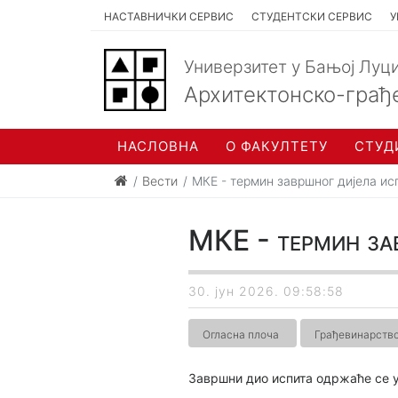
НАСТАВНИЧКИ СЕРВИС
СТУДЕНТСКИ СЕРВИС
У
Универзитет у Бањој Луц
Архитектонско-грађ
НАСЛОВНА
О ФАКУЛТЕТУ
СТУД
Вести
МКЕ - термин завршног дијела ис
МКЕ - термин за
30. јун 2026. 09:58:58
Огласна плоча
Грађевинарств
Завршни дио испита одржаће се у п