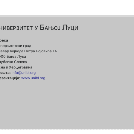
ниверзитет у Бањој Луци
реса
иверзитетски град
евар војводе Петра Бојовића 1А
000 Бања Лука
публика Српска
сна и Херцеговина
пошта:
info@unibl.org
езентација:
www.unibl.org