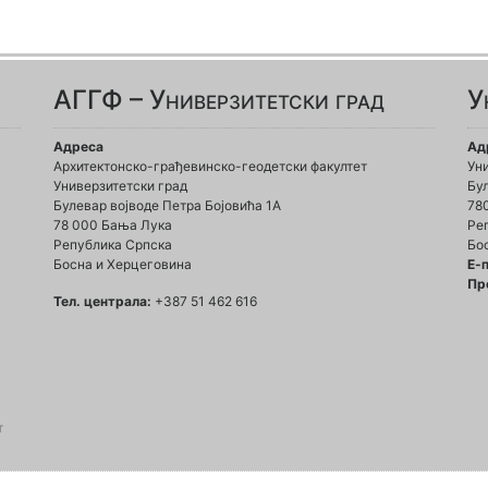
АГГФ – Универзитетски град
У
Адреса
Ад
Архитектонско-грађевинско-геодетски факултет
Ун
Универзитетски град
Бул
Булевар војводе Петра Бојовића 1A
78
78 000 Бања Лука
Ре
Република Српска
Бо
Босна и Херцеговина
Е-
Пр
Тел. централа:
+387 51 462 616
т