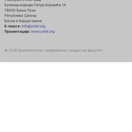
Булевар војводе Петра Бојовића 1А
78000 Бања Лука
Република Српска
Босна и Херцеговина
Е-пошта:
info@unibl.org
Презентација:
www.unibl.org
© 2026 Архитектонско-грађевинско-геодетски факултет