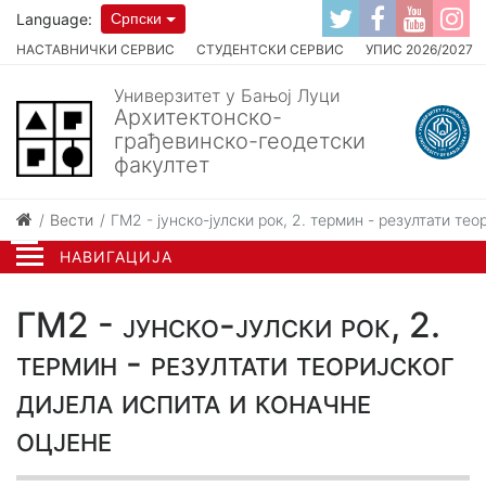
Language:
Српски
НАСТАВНИЧКИ СЕРВИС
СТУДЕНТСКИ СЕРВИС
УПИС 2026/2027
Универзитет у Бањој Луци
Архитектонско-
грађевинско-геодетски
факултет
Вести
ГМ2 - јунско-јулски рок, 2. термин - резултати тео
НАВИГАЦИЈА
ГМ2 - јунско-јулски рок, 2.
термин - резултати теоријског
дијела испита и коначне
оцјене