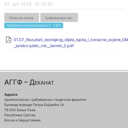
02. јул 2026. 10:13:30
Огласна плоча
Грађевинарство
Грађевински материјали 2 - ГМ2
01.07._Rezultati_teorisjkog_dijela_ispita_i_konacne_ocjene_G
_junsko-julski_rok__termin_2.pdf
АГГФ – Деканат
Адреса
Архитектонско-грађевинско-геодетски факултет
Булевар војводе Петра Бојовића 1A
78 000 Бања Лука
Република Српска
Босна и Херцеговина