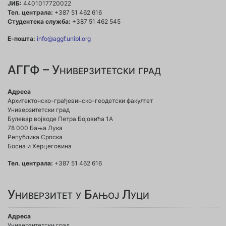
ЈИБ:
4401017720022
Тел. централа:
+387 51 462 616
Студентска служба:
+387 51 462 545
Е-пошта:
info@aggf.unibl.org
АГГФ – Универзитетски град
Адреса
Архитектонско-грађевинско-геодетски факултет
Универзитетски град
Булевар војводе Петра Бојовића 1A
78 000 Бања Лука
Република Српска
Босна и Херцеговина
Тел. централа:
+387 51 462 616
Универзитет у Бањој Луци
Адреса
Универзитетски град