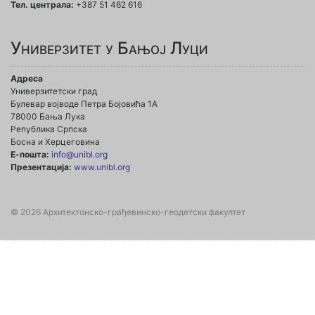
Тел. централа:
+387 51 462 616
Универзитет у Бањој Луци
Адреса
Универзитетски град
Булевар војводе Петра Бојовића 1А
78000 Бања Лука
Република Српска
Босна и Херцеговина
Е-пошта:
info@unibl.org
Презентација:
www.unibl.org
© 2026 Архитектонско-грађевинско-геодетски факултет