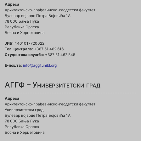
Адреса
Архитектонско-грађевинско-геодетски факултет
Булевар војводе Петра Бојовића 1A
78 000 Бања Лука
Република Српска
Босна и Херцеговина
ЈИБ:
4401017720022
Тел. централа:
+387 51 462 616
Студентска служба:
+387 51 462 545
Е-пошта:
info@aggf.unibl.org
АГГФ – Универзитетски град
Адреса
Архитектонско-грађевинско-геодетски факултет
Универзитетски град
Булевар војводе Петра Бојовића 1A
78 000 Бања Лука
Република Српска
Босна и Херцеговина