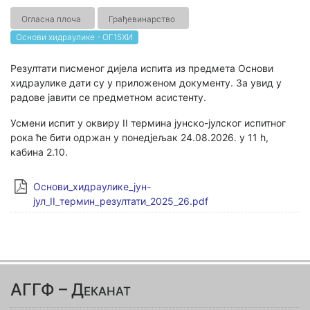
Огласна плоча
Грађевинарство
Основи хидраулике - ОГ15ХИ
Резултати писменог дијела испита из предмета Основи
хидраулике дати су у приложеном документу. За увид у
радове јавити се предметном асистенту.
Усмени испит у оквиру II термина јунско-јулског испитног
рока ће бити одржан у понедјељак 24.08.2026. у 11 h,
кабина 2.10.
Основи_хидраулике_јун-
јул_II_термин_резултати_2025_26.pdf
АГГФ – Деканат