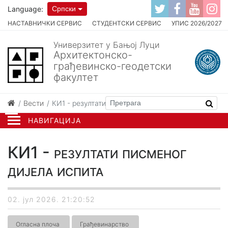
Language:
Српски
НАСТАВНИЧКИ СЕРВИС
СТУДЕНТСКИ СЕРВИС
УПИС 2026/2027
Универзитет у Бањој Луци
Архитектонско-
грађевинско-геодетски
факултет
Вести
КИ1 - резултати писменог дијела испита
НАВИГАЦИЈА
КИ1 - резултати писменог
дијела испита
02. јул 2026. 21:20:52
Огласна плоча
Грађевинарство