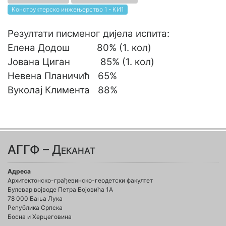
Конструктерско инжењерство 1 - КИ1
Резултати писменог дијела испита:
Елена Додош
80% (1. кол)
Јована Циган
85% (1. кол)
Невена Планичић
65%
Вуколај Климента
88%
АГГФ – Деканат
Адреса
Архитектонско-грађевинско-геодетски факултет
Булевар војводе Петра Бојовића 1A
78 000 Бања Лука
Република Српска
Босна и Херцеговина