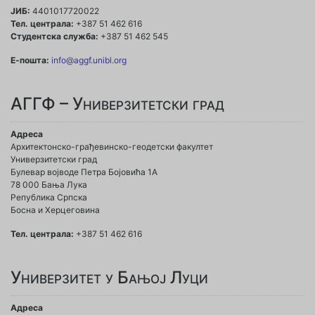
ЈИБ:
4401017720022
Тел. централа:
+387 51 462 616
Студентска служба:
+387 51 462 545
Е-пошта:
info@aggf.unibl.org
АГГФ – Универзитетски град
Адреса
Архитектонско-грађевинско-геодетски факултет
Универзитетски град
Булевар војводе Петра Бојовића 1A
78 000 Бања Лука
Република Српска
Босна и Херцеговина
Тел. централа:
+387 51 462 616
Универзитет у Бањој Луци
Адреса