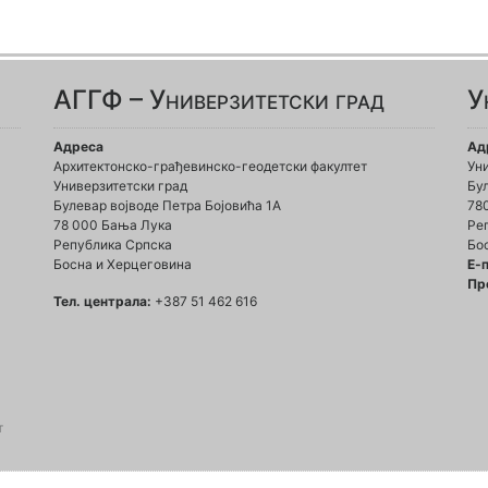
АГГФ – Универзитетски град
У
Адреса
Ад
Архитектонско-грађевинско-геодетски факултет
Ун
Универзитетски град
Бул
Булевар војводе Петра Бојовића 1A
78
78 000 Бања Лука
Ре
Република Српска
Бо
Босна и Херцеговина
Е-
Пр
Тел. централа:
+387 51 462 616
т