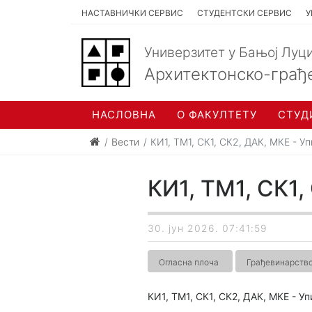
НАСТАВНИЧКИ СЕРВИС
СТУДЕНТСКИ СЕРВИС
У
Универзитет у Бањој Луц
Архитектонско-грађ
НАСЛОВНА
О ФАКУЛТЕТУ
СТУД
Вести
КИ1, ТМ1, СК1, СК2, ДАК, МКЕ - Уп
КИ1, ТМ1, СК1, 
30. јун 2026. 07:41:59
Огласна плоча
Грађевинарств
КИ1, ТМ1, СК1, СК2, ДАК, МКЕ - Уп