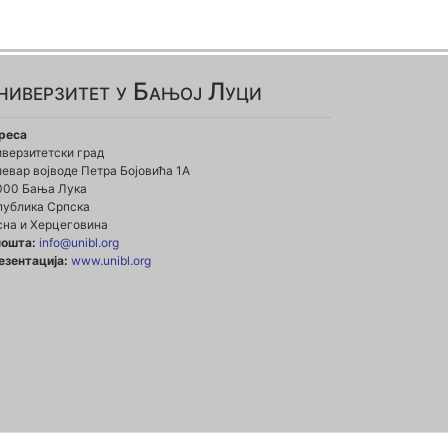
ниверзитет у Бањој Луци
реса
иверзитетски град
евар војводе Петра Бојовића 1А
000 Бања Лука
публика Српска
сна и Херцеговина
пошта:
info@unibl.org
езентација:
www.unibl.org