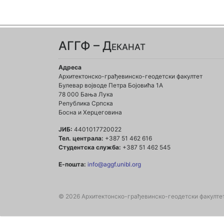
АГГФ – Деканат
Адреса
Архитектонско-грађевинско-геодетски факултет
Булевар војводе Петра Бојовића 1A
78 000 Бања Лука
Република Српска
Босна и Херцеговина
ЈИБ:
4401017720022
Тел. централа:
+387 51 462 616
Студентска служба:
+387 51 462 545
Е-пошта:
info@aggf.unibl.org
© 2026 Архитектонско-грађевинско-геодетски факулте