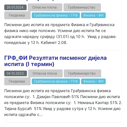
26.01.2024.
Огласна плоча
Грађевинарство
Геодезија
Грађевинска физика - ГРФ
Физика - ФИ
Писмени дио испита из предмета Физика и Грађевинска
физика нико није положио. Усмени дио испита ће се
одржати наредну сриједу (31.01) од 10 h. Увид у радове:
понедељак у 12 h. Кабинет 2.08.
ГРФ_ФИ Резултати писменог дијела
испита (I термин)
04.10.2023.
Огласна плоча
Грађевинарство
Геодезија
Грађевинска физика - ГРФ
Физика - ФИ
Писмени дио испита из предмета Грађевинска физика
положили су: 1. Дамјан Павловић 51% Писмени дио испита
из предмета Физика положили су: 1. Немања Кантар 51% 2.
Тијана Бурсаћ 51% Увид у радове сутра у 12 h. Усмени дио
испита одржаће с...