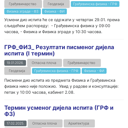
Грађевинарство
Геодезија
Грађевинска физика - ГРФ
Физика зграде - ФЗ
Физика - ФИ
Усмени дио испита ће се одржати у четвртак 29.01. према
сљедећем распореду: - Грађевинска физика у 09:00
часова, - Физика и Физика зграде у 10:30 часова.
ГРФ_ФИЗ_ Резултати писменог дијела
испита (I термин)
19.01.2026.
Огласна плоча
Грађевинарство
Геодезија
Грађевинска физика - ГРФ
Физика - ФИ
Писмени дио испита из предмета Физика и Грађевинска
физика нико није положио. Увид у радове и консултације:
петак у 10:00 часова, кабинет 2.08.
Термин усменог дијела испита (ГРФ и
ФЗ)
17.02.2025.
Огласна плоча
Архитектура