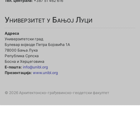
Тел. централа:
+387 51 462 616
Универзитет у Бањој Луци
Адреса
Универзитетски град
Булевар војводе Петра Бојовића 1А
78000 Бања Лука
Република Српска
Босна и Херцеговина
Е-пошта:
info@unibl.org
Презентација:
www.unibl.org
© 2026 Архитектонско-грађевинско-геодетски факултет