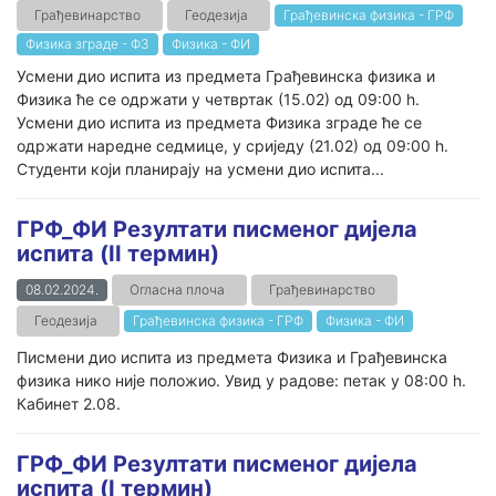
Грађевинарство
Геодезија
Грађевинска физика - ГРФ
Физика зграде - ФЗ
Физика - ФИ
Усмени дио испита из предмета Грађевинска физика и
Физика ће се одржати у четвртак (15.02) од 09:00 h.
Усмени дио испита из предмета Физика зграде ће се
одржати наредне седмице, у сриједу (21.02) од 09:00 h.
Студенти који планирају на усмени дио испита...
ГРФ_ФИ Резултати писменог дијела
испита (II термин)
08.02.2024.
Огласна плоча
Грађевинарство
Геодезија
Грађевинска физика - ГРФ
Физика - ФИ
Писмени дио испита из предмета Физика и Грађевинска
физика нико није положио. Увид у радове: петак у 08:00 h.
Кабинет 2.08.
ГРФ_ФИ Резултати писменог дијела
испита (I термин)