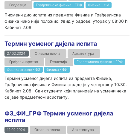
Геодезија
Грађевинска физика - ГРФ
Физика - ФИ
Писмени дио испита из предмета Физика и Грађевинска
физика нико није положио. Увид у радове: уторак у 08:00 h.
Кабинет 2.08.
Термин усменог дијела испита
27.02.2024.
Огласна плоча
Архитектура
Грађевинарство
Геодезија
Грађевинска физика - ГРФ
Физика зграде - ФЗ
Физика - ФИ
Термин усменог дијела испита из предмета Физика,
Грађевинска физика и Физика зграде је у четвртак у 10:30.
Кабинет 2.08. Сви студенти који планирају на усмени нека
се јаве предметном асистенту.
ФЗ_ФИ_ГРФ Термин усменог дијела
испита
12.02.2024.
Огласна плоча
Архитектура