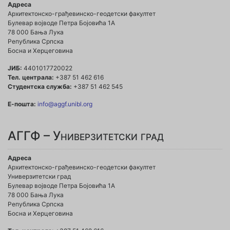
Адреса
Архитектонско-грађевинско-геодетски факултет
Булевар војводе Петра Бојовића 1A
78 000 Бања Лука
Република Српска
Босна и Херцеговина
ЈИБ:
4401017720022
Тел. централа:
+387 51 462 616
Студентска служба:
+387 51 462 545
Е-пошта:
info@aggf.unibl.org
АГГФ – Универзитетски град
Адреса
Архитектонско-грађевинско-геодетски факултет
Универзитетски град
Булевар војводе Петра Бојовића 1A
78 000 Бања Лука
Република Српска
Босна и Херцеговина