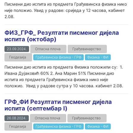
Писмени дио испита из предмета Грађевинска физика нико
није положио. Увид у радове: сриједа у 12 часова, кабинет
2.08.
ФИЗ_ГРФ_ Резултати писменог дијела
испита (октобар)
23.09.2024.
Огласна плоча
Грађевинарство
Геодезија
Грађевинска физика - ГРФ
Физика - ФИ
Писмени дио испита из предмета Физика положили су: 1.
Ивана Дујаковић 60% 2. Ана Марин 51% Писмени дио
испита из предмета Грађевинска физика нико није
положио. Увид у радове сутра у 10 часова. кабинет 2.08.
ГРФ_ФИ Резултати писменог дијела
испита (септембар I)
26.08.2024.
Огласна плоча
Грађевинарство
Геодезија
Грађевинска физика - ГРФ
Физика - ФИ