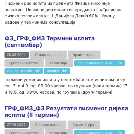
Писмени дио испита из предмета Физика нико није
положио. Писмени дио испита из предмета Грађевинска
физика полоижила је: 1. Данијела Делић 60%. Увид у
радове у терминима консултација.
ФЗ_ГРФ_ФИЗ Термини испита
(септембар)
20.08.2024.
Огласна плоча
Архитектура
Грађевинарство
Геодезија
Грађевинска физика - ГРФ
Физика зграде - ФЗ
Физика - ФИ
Термини усмених испита у септембарском испитном року
су: 3. и 4.9. од 09:00 часова, по групама (први термин) 17.
и 18.9. од 09:00 часова, по групама (други термин).
ГРФ_ФИЗ_ФЗ Резултати писменог дијела
испита (II термин)
27.06.2024.
Огласна плоча
Архитектура
Грађевинарство
Геодезија
Грађевинска физика - ГРФ