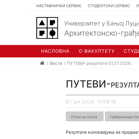
НАСТАВНИЧКИ СЕРВИС
СТУДЕНТСКИ СЕРВИС
У
Универзитет у Бањој Луц
Архитектонско-грађ
НАСЛОВНА
О ФАКУЛТЕТУ
СТУД
Вести
ПУТЕВИ-резултати 01.07.2026.
ПУТЕВИ-резулта
01. јул 2026. 11:09:18
Огласна плоча
Грађевинарств
Резултати колоквијума из предмет