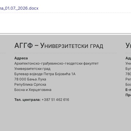
uma_01.07._2026.docx
АГГФ – Универзитетски град
У
Адреса
Ад
Архитектонско-грађевинско-геодетски факултет
Ун
Универзитетски град
Бул
Булевар војводе Петра Бојовића 1A
78
78 000 Бања Лука
Ре
Република Српска
Бо
Босна и Херцеговина
Е-
Пр
Тел. централа:
+387 51 462 616