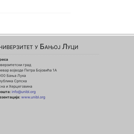
ниверзитет у Бањој Луци
реса
иверзитетски град
евар војводе Петра Бојовића 1А
000 Бања Лука
публика Српска
сна и Херцеговина
пошта:
info@unibl.org
езентација:
www.unibl.org