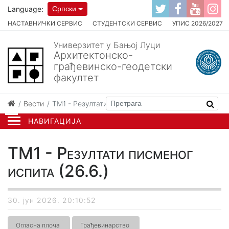
Language:
Српски
НАСТАВНИЧКИ СЕРВИС
СТУДЕНТСКИ СЕРВИС
УПИС 2026/2027
Универзитет у Бањој Луци
Архитектонско-
грађевинско-геодетски
факултет
Вести
ТМ1 - Резултати писменог испита (26.6.)
НАВИГАЦИЈА
ТМ1 - Резултати писменог
испита (26.6.)
30. јун 2026. 20:10:52
Огласна плоча
Грађевинарство