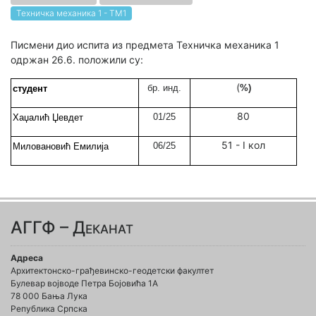
Техничка механика 1 - ТМ1
Писмени дио испита из предмета Техничка механика 1
одржан 26.6. положили су:
(
бр. инд.
%)
студент
80
01/25
Хаџалић Џевдет
51 - I кол
06/25
Миловановић Емилија
АГГФ – Деканат
Адреса
Архитектонско-грађевинско-геодетски факултет
Булевар војводе Петра Бојовића 1A
78 000 Бања Лука
Република Српска