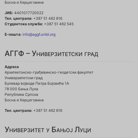
Босна и Херцеговина
ЈИБ:
4401017720022
Тел. централа:
+387 51 462 616
Студентска служба:
+387 51 462 545
Е-пошта:
info@aggf.unibl.org
АГГФ – Универзитетски град
Адреса
Архитектонско-грађевинско-геодетски факултет
Универзитетски град
Булевар војводе Петра Бојовића 1A
78 000 Бања Лука
Република Српска
Босна и Херцеговина
Тел. централа:
+387 51 462 616
Универзитет у Бањој Луци