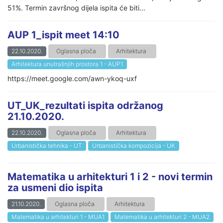
51%. Termin završnog dijela ispita će biti...
AUP 1_ispit meet 14:10
22.10.2020.
Oglasna ploča
Arhitektura
Arhitektura unutrašnjih prostora 1 - AUP1
https://meet.google.com/awn-ykoq-uxf
UT_UK_rezultati ispita održanog
21.10.2020.
22.10.2020.
Oglasna ploča
Arhitektura
Urbanistička tehnika - UT
Urbanistička kompozicija - UK
Matematika u arhitekturi 1 i 2 - novi termin
za usmeni dio ispita
21.10.2020.
Oglasna ploča
Arhitektura
Matematika u arhitekturi 1 - MUA1
Matematika u arhitekturi 2 - MUA2