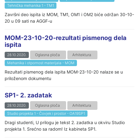
Tehnička mehanika 1 - TM1
Završni deo ispita iz MOM, TM1, OM1 i OM2 biće održan 30-10-
20 u 09 sati na AGGF-u
MOM-23-10-20-rezultati pismenog dela
ispita
28.10.2020.
Oglasna ploča
Arhitektura
Mehanika i otpornost materijala - MOM
Rezultati pismenog dela ispita MOM-23-10-20 nalaze se u
priloženom dokumentu
SP1- 2. zadatak
28.10.2020.
Oglasna ploča
Arhitektura
Studio projekta 1 - Čovjek i prostor - OA19SP1
Dragi studenti, U prilogu je tekst 2. zadatka u okviru Studio
projekta 1. Srećno sa radom! Iz kabineta SP1.