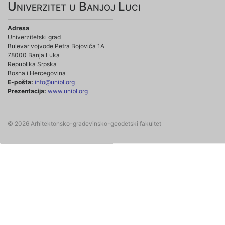
Univerzitet u Banjoj Luci
Adresa
Univerzitetski grad
Bulevar vojvode Petra Bojovića 1A
78000 Banja Luka
Republika Srpska
Bosna i Hercegovina
E-pošta:
info@unibl.org
Prezentacija:
www.unibl.org
© 2026 Arhitektonsko-građevinsko-geodetski fakultet