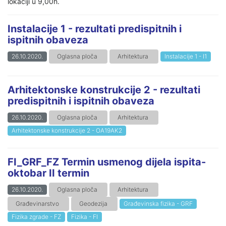
lokaciji u 9,00h.
Instalacije 1 - rezultati predispitnih i
ispitnih obaveza
26.10.2020.
Oglasna ploča
Arhitektura
Instalacije 1 - I1
Arhitektonske konstrukcije 2 - rezultati
predispitnih i ispitnih obaveza
26.10.2020.
Oglasna ploča
Arhitektura
Arhitektonske konstrukcije 2 - OA19AK2
FI_GRF_FZ Termin usmenog dijela ispita-
oktobar II termin
26.10.2020.
Oglasna ploča
Arhitektura
Građevinarstvo
Geodezija
Građevinska fizika - GRF
Fizika zgrade - FZ
Fizika - FI