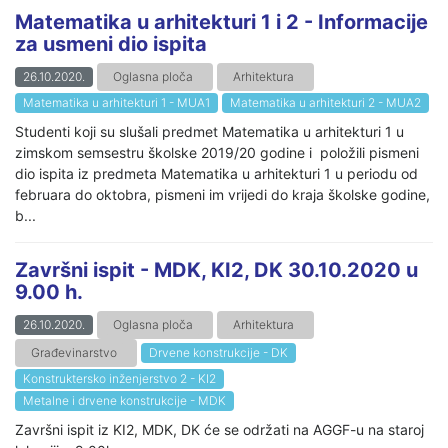
Matematika u arhitekturi 1 i 2 - Informacije
za usmeni dio ispita
26.10.2020.
Oglasna ploča
Arhitektura
Matematika u arhitekturi 1 - MUA1
Matematika u arhitekturi 2 - MUA2
Studenti koji su slušali predmet Matematika u arhitekturi 1 u
zimskom semsestru školske 2019/20 godine i položili pismeni
dio ispita iz predmeta Matematika u arhitekturi 1 u periodu od
februara do oktobra, pismeni im vrijedi do kraja školske godine,
b...
Završni ispit - MDK, KI2, DK 30.10.2020 u
9.00 h.
26.10.2020.
Oglasna ploča
Arhitektura
Građevinarstvo
Drvene konstrukcije - DK
Konstruktersko inženjerstvo 2 - KI2
Metalne i drvene konstrukcije - MDK
Završni ispit iz KI2, MDK, DK će se održati na AGGF-u na staroj