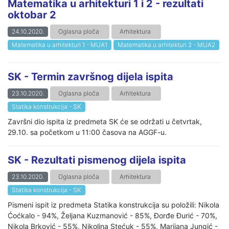
Matematika u arhitekturi 1 i 2 - rezultati
oktobar 2
24.10.2020.
Oglasna ploča
Arhitektura
Matematika u arhitekturi 1 - MUA1
Matematika u arhitekturi 2 - MUA2
SK - Termin završnog dijela ispita
23.10.2020.
Oglasna ploča
Arhitektura
Statika konstrukcija - SK
Završni dio ispita iz predmeta SK će se održati u četvrtak,
29.10. sa početkom u 11:00 časova na AGGF-u.
SK - Rezultati pismenog dijela ispita
23.10.2020.
Oglasna ploča
Arhitektura
Statika konstrukcija - SK
Pismeni ispit iz predmeta Statika konstrukcija su položili: Nikola
Ćoćkalo - 94%, Željana Kuzmanović - 85%, Đorđe Đurić - 70%,
Nikola Brković - 55%, Nikolina Stećuk - 55%, Marijana Jungić -