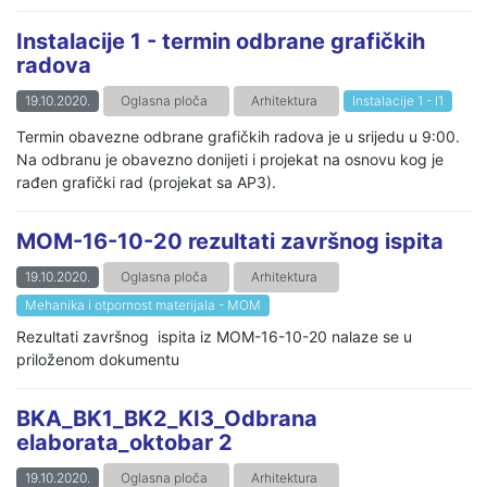
Instalacije 1 - termin odbrane grafičkih
radova
19.10.2020.
Oglasna ploča
Arhitektura
Instalacije 1 - I1
Termin obavezne odbrane grafičkih radova je u srijedu u 9:00.
Na odbranu je obavezno donijeti i projekat na osnovu kog je
rađen grafički rad (projekat sa AP3).
MOM-16-10-20 rezultati završnog ispita
19.10.2020.
Oglasna ploča
Arhitektura
Mehanika i otpornost materijala - MOM
Rezultati završnog ispita iz MOM-16-10-20 nalaze se u
priloženom dokumentu
BKA_BK1_BK2_KI3_Odbrana
elaborata_oktobar 2
19.10.2020.
Oglasna ploča
Arhitektura