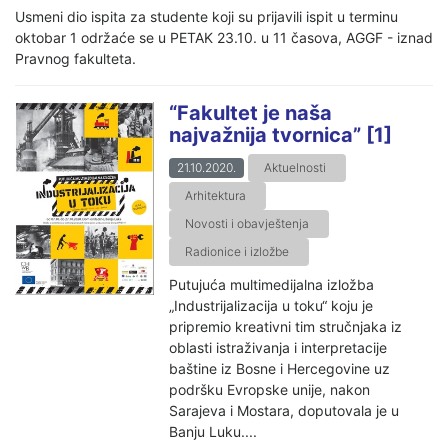
Usmeni dio ispita za studente koji su prijavili ispit u terminu
oktobar 1 održaće se u PETAK 23.10. u 11 časova, AGGF - iznad
Pravnog fakulteta.
“Fakultet je naša
najvažnija tvornica” [1]
21.10.2020.
Aktuelnosti
Arhitektura
Novosti i obavještenja
Radionice i izložbe
Putujuća multimedijalna izložba
„Industrijalizacija u toku“ koju je
pripremio kreativni tim stručnjaka iz
oblasti istraživanja i interpretacije
baštine iz Bosne i Hercegovine uz
podršku Evropske unije, nakon
Sarajeva i Mostara, doputovala je u
Banju Luku....