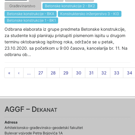
Građevinarstvo
Betonske konstrukcije 2 - BK2
Betonske konstrukcije - BKA
Konstruktersko inženjerstvo 3 - KI3
Betonske konstrukcije 1 - BK1
Odbrana elaborata iz grupe predmeta Betonske konstrukcije,
za studente koji planiraju pristupiti pismenom ispitu u drugom
terminu oktobarskog ispitnog roka, održaće se u petak,
23.10.2020. sa početkom u 9:00 časova, kancelarija br. 11. Na
odbranu ob...
«
‹
...
27
28
29
30
31
32
33
34
AGGF – Dekanat
Adresa
Arhitektonsko-građevinsko-geodetski fakultet
Bulevar vojvode Petra Bojovića 1A