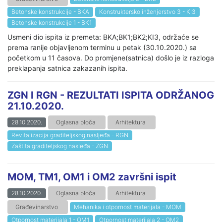
Betonske konstrukcije - BKA
Konstruktersko inženjerstvo 3 - KI3
Betonske konstrukcije 1 - BK1
Usmeni dio ispita iz premeta: BKA;BK1;BK2;KI3, održaće se
prema ranije objavljenom terminu u petak (30.10.2020.) sa
početkom u 11 časova. Do promjene(satnica) došlo je iz razloga
preklapanja satnica zakazanih ispita.
ZGN I RGN - REZULTATI ISPITA ODRŽANOG
21.10.2020.
28.10.2020.
Oglasna ploča
Arhitektura
Revitalizacija graditeljskog nasljeđa - RGN
Zaštita graditeljskog nasleđa - ZGN
MOM, TM1, OM1 i OM2 završni ispit
28.10.2020.
Oglasna ploča
Arhitektura
Građevinarstvo
Mehanika i otpornost materijala - MOM
Otpornost materijala 1 - OM1
Otpornost materijala 2 - OM2