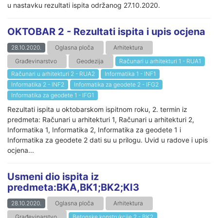
u nastavku rezultati ispita održanog 27.10.2020.
OKTOBAR 2 - Rezultati ispita i upis ocjena
28.10.2020.
Oglasna ploča
Arhitektura
Građevinarstvo
Geodezija
Računari u arhitekturi 1 - RUA1
Računari u arhitekturi 2 - RUA2
Informatika 1 - INF1
Informatika 2 - INF2
Informatika za geodete 2 - IFG2
Informatika za geodete 1 - IFG1
Rezultati ispita u oktobarskom ispitnom roku, 2. termin iz
predmeta: Računari u arhitekturi 1, Računari u arhitekturi 2,
Informatika 1, Informatika 2, Informatika za geodete 1 i
Informatika za geodete 2 dati su u prilogu. Uvid u radove i upis
ocjena...
Usmeni dio ispita iz
predmeta:BKA,BK1;BK2;KI3
28.10.2020.
Oglasna ploča
Arhitektura
Građevinarstvo
Betonske konstrukcije 2 - BK2