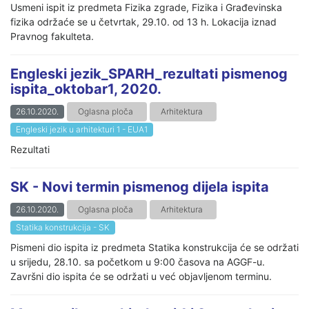
Usmeni ispit iz predmeta Fizika zgrade, Fizika i Građevinska
fizika održaće se u četvrtak, 29.10. od 13 h. Lokacija iznad
Pravnog fakulteta.
Engleski jezik_SPARH_rezultati pismenog
ispita_oktobar1, 2020.
26.10.2020.
Oglasna ploča
Arhitektura
Engleski jezik u arhitekturi 1 - EUA1
Rezultati
SK - Novi termin pismenog dijela ispita
26.10.2020.
Oglasna ploča
Arhitektura
Statika konstrukcija - SK
Pismeni dio ispita iz predmeta Statika konstrukcija će se održati
u srijedu, 28.10. sa početkom u 9:00 časova na AGGF-u.
Završni dio ispita će se održati u već objavljenom terminu.