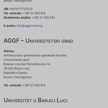
Bosna i Hercegovina
JIB:
4401017720022
Tel. centrala:
+387 51 462 616
Studentska služba:
+387 51 462 545
E-pošta:
info@aggf.unibl.org
AGGF – Univerzitetski grad
Adresa
Arhitektonsko-građevinsko-geodetski fakultet
Univerzitetski grad
Bulevar vojvode Petra Bojovića 1A
78 000 Banja Luka
Republika Srpska
Bosna i Hercegovina
Tel. centrala:
+387 51 462 616
Univerzitet u Banjoj Luci