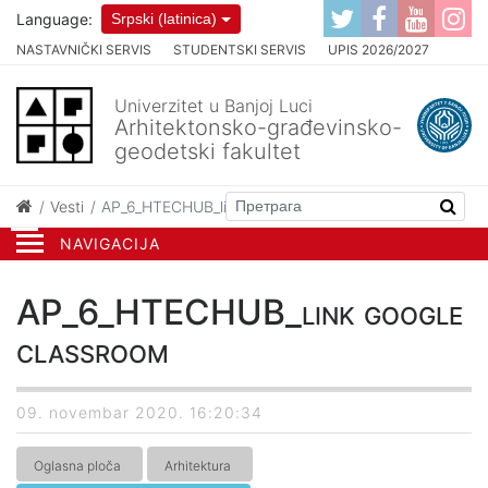
Language:
Srpski (latinica)
NASTAVNIČKI SERVIS
STUDENTSKI SERVIS
UPIS 2026/2027
Univerzitet u Banjoj Luci
Arhitektonsko-građevinsko-
geodetski fakultet
Vesti
AP_6_HTECHUB_link google classroom
NAVIGACIJA
AP_6_HTECHUB_link google
classroom
09. novembar 2020. 16:20:34
Oglasna ploča
Arhitektura