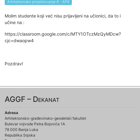
Arhitektonsko projektovanje 6 - AP6
Molim studente koji već nisu prijavljeni na učionici, da to i
učine na :
https://classroom.google.com/c/MTY1OTczMzQyMDcw?
cjc=dwaopw4
Pozdrav!
AGGF – Dekanat
Adresa
Arhitektonsko-građevinsko-geodetski fakultet
Bulevar vojvode Petra Bojovića 1A
78 000 Banja Luka
Republika Srpska