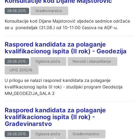
Konsultacije kod Dijane Majstorović
28.08.2015.
Građevinarstvo
Konsultacije kod Dijane Majstorović sljedeće sedmice održaće
se u ponedeljak (31.08.) od 10-11:00 časova na AGF-u.
Raspored kandidata za polaganje
kvalifikacionog ispita (II rok) - Geodezija
28.08.2015.
Oglasna ploča
Novosti i obavještenja
UPIS 2015/16
U prilogu se nalazi raspored kandidata za polaganje
kvalifikacionog ispita (II rok) - studijski program Geodezija
MM_GEODEZIJA_SALA 3
Raspored kandidata za polaganje
kvalifikacionog ispita (II rok) -
Građevinarstvo
28.08.2015.
Oglasna ploča
Građevinarstvo