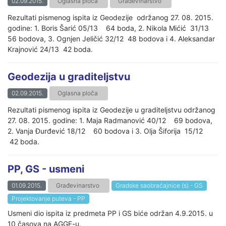
02.09.2015.
Oglasna ploča
Građevinarstvo
Rezultati pismenog ispita iz Geodezije održanog 27. 08. 2015.
godine: 1. Boris Šarić 05/13 64 boda, 2. Nikola Mićić 31/13
56 bodova, 3. Ognjen Jeličić 32/12 48 bodova i 4. Aleksandar
Krajnović 24/13 42 boda.
Geodezija u graditeljstvu
02.09.2015.
Oglasna ploča
Rezultati pismenog ispita iz Geodezije u graditeljstvu održanog
27. 08. 2015. godine: 1. Maja Radmanović 40/12 69 bodova,
2. Vanja Đurđević 18/12 60 bodova i 3. Olja Šiforija 15/12
42 boda.
PP, GS - usmeni
01.09.2015.
Građevinarstvo
Gradske saobraćajnice (s) - GS
Projektovanje puteva - PP
Usmeni dio ispita iz predmeta PP i GS biće održan 4.9.2015. u
10 časova na AGGF-u.