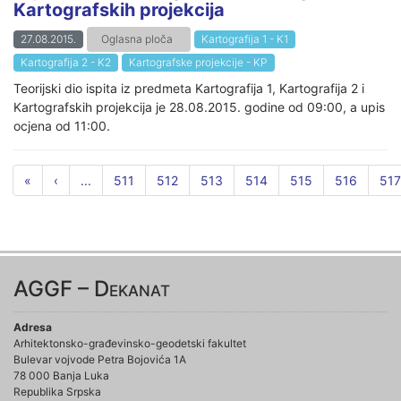
Kartografskih projekcija
27.08.2015.
Oglasna ploča
Kartografija 1 - K1
Kartografija 2 - K2
Kartografske projekcije - KP
Teorijski dio ispita iz predmeta Kartografija 1, Kartografija 2 i
Kartografskih projekcija je 28.08.2015. godine od 09:00, a upis
ocjena od 11:00.
«
‹
...
511
512
513
514
515
516
517
AGGF – Dekanat
Adresa
Arhitektonsko-građevinsko-geodetski fakultet
Bulevar vojvode Petra Bojovića 1A
78 000 Banja Luka
Republika Srpska