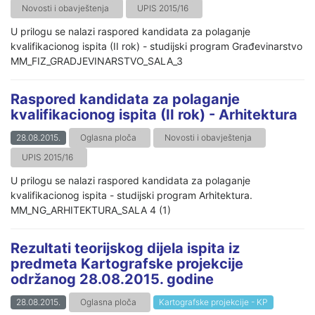
Novosti i obavještenja
UPIS 2015/16
U prilogu se nalazi raspored kandidata za polaganje
kvalifikacionog ispita (II rok) - studijski program Građevinarstvo
MM_FIZ_GRADJEVINARSTVO_SALA_3
Raspored kandidata za polaganje
kvalifikacionog ispita (II rok) - Arhitektura
28.08.2015.
Oglasna ploča
Novosti i obavještenja
UPIS 2015/16
U prilogu se nalazi raspored kandidata za polaganje
kvalifikacionog ispita - studijski program Arhitektura.
MM_NG_ARHITEKTURA_SALA 4 (1)
Rezultati teorijskog dijela ispita iz
predmeta Kartografske projekcije
održanog 28.08.2015. godine
28.08.2015.
Oglasna ploča
Kartografske projekcije - KP