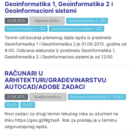
Geoinformatika 1, Geoinformatika 2 i
Geoinformacioni sistemi
31.08.2015.
Oglasna ploča
Geoinformatika 1 - GI1
Geoinformatika 2 - GI2
Geoinformacioni sistemi - GIS
Termin održavanja pismenog dijela ispita iz predmeta
Geoinformatika 1 i Geoinformatika 2 je 01.09.2015. godine od
9:00. Odbrana elaborata iz predmeta Geoinformatika 1,
Geoinformatika 2 i Geoinformacioni sistemi je od 12:00.
RAČUNARI U
ARHITEKTURI/GRAĐEVINARSTVU
AUTOCAD/ADOBE ZADACI
31.08.2015.
Građevinarstvo
Računari u arhitekturi 3 - RUA3
RUG1
RUG2
Novi zadaci za drugi termin tekućeg roka su ažurirani na
linku https://goo.gl/Wg1asX Rok za predaju je u terminu
odgovarajućeg ispita.