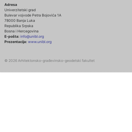
Adresa
Univerzitetski grad
Bulevar vojvode Petra Bojovića 1A
78000 Banja Luka
Republika Srpska
Bosna i Hercegovina
E-pošta:
info@unibl.org
Prezentacija:
www.unibl.org
© 2026 Arhitektonsko-građevinsko-geodetski fakultet