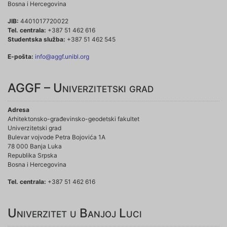
Bosna i Hercegovina
JIB:
4401017720022
Tel. centrala:
+387 51 462 616
Studentska služba:
+387 51 462 545
E-pošta:
info@aggf.unibl.org
AGGF – Univerzitetski grad
Adresa
Arhitektonsko-građevinsko-geodetski fakultet
Univerzitetski grad
Bulevar vojvode Petra Bojovića 1A
78 000 Banja Luka
Republika Srpska
Bosna i Hercegovina
Tel. centrala:
+387 51 462 616
Univerzitet u Banjoj Luci