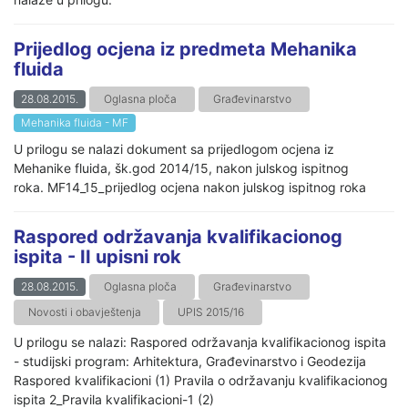
Prijedlog ocjena iz predmeta Mehanika
fluida
28.08.2015.
Oglasna ploča
Građevinarstvo
Mehanika fluida - MF
U prilogu se nalazi dokument sa prijedlogom ocjena iz
Mehanike fluida, šk.god 2014/15, nakon julskog ispitnog
roka. MF14_15_prijedlog ocjena nakon julskog ispitnog roka
Raspored održavanja kvalifikacionog
ispita - II upisni rok
28.08.2015.
Oglasna ploča
Građevinarstvo
Novosti i obavještenja
UPIS 2015/16
U prilogu se nalazi: Raspored održavanja kvalifikacionog ispita
- studijski program: Arhitektura, Građevinarstvo i Geodezija
Raspored kvalifikacioni (1) Pravila o održavanju kvalifikacionog
ispita 2_Pravila kvalifikacioni-1 (2)