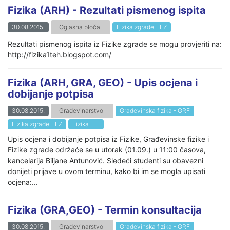
Fizika (ARH) - Rezultati pismenog ispita
30.08.2015.
Oglasna ploča
Fizika zgrade - FZ
Rezultati pismenog ispita iz Fizike zgrade se mogu provjeriti na:
http://fizika1teh.blogspot.com/
Fizika (ARH, GRA, GEO) - Upis ocjena i
dobijanje potpisa
30.08.2015.
Građevinarstvo
Građevinska fizika - GRF
Fizika zgrade - FZ
Fizika - FI
Upis ocjena i dobijanje potpisa iz Fizike, Građevinske fizike i
Fizike zgrade održaće se u utorak (01.09.) u 11:00 časova,
kancelarija Biljane Antunović. Sledeći studenti su obavezni
donijeti prijave u ovom terminu, kako bi im se mogla upisati
ocjena:...
Fizika (GRA,GEO) - Termin konsultacija
30.08.2015.
Građevinarstvo
Građevinska fizika - GRF