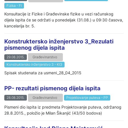
Fizika - FI
Konsultacije iz Fizike i Građevinske fizike u vezi računskog
dijela ispita će se održati u ponedeljak (31.08.) u 09:30 časova,
kancelarija br. 5.
Konstruktersko inženjerstvo 3_Rezulati
pismenog dijela ispita
29.08.2015.
Građevinarstvo
Konstruktersko inženjerstvo 3 - KI3
Spisak studenata za usmeni_28_04_2015
PP- rezultati pismenog dijela ispita
28.08.2015.
Građevinarstvo
Projektovanje puteva - PP
Pismeni dio ispita iz predmeta Projektovanje puteva, održanog
28.8.2015., položio je Milan Šikanjić (43/50 bodova)