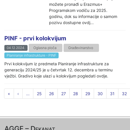
možete pronađi u Erazmus+
Programskom vodiču za 2025.
godinu, dok su informacije o samom
pozivu dostupne ovdj...
PINF - prvi kolokvijum
04.12.2024.
Oglasna ploča
Građevinarstvo
Planiranje infrastrukture - PINF
Prvi kolokvijum iz predmeta Planiranje infrastrukture za
generaciju 2024/25 je u četvrtak 12. decembra u terminu
vježbi. Gradivo koje ulazi u kolokvijum pogledati ovdje.
«
‹
...
25
26
27
28
29
30
31
32
AGGF – Dekanat