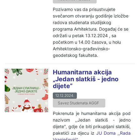
Pozivamo vas da prisustvujete
svečanom otvaranju godišnje izložbe
radova studenata studijskog
programa Arhitektura. Događaj će se
održati u petak 13.12.2024 , sa
početkom u 14.00 časova, u holu
Arhitektonsko-građevinsko-
geodetskog fakulteta.
Humanitarna akcija
„Jedan slatkiš - jedno
dijete”
12.12.2024.
Savez Studenata AGGF
Pokrenuta je humanitarna akcija pod
nazivom ,,Jedan slatkiš - jedno
dijete", gdje će biti prikupljani slatkiši,
paketići za djecu iz
JU Doma ,,Rada
Vranješević".