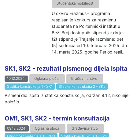
Studentska mobilnost
U okviru Erazmus+ programa
raspisan je konkurs za razmjenu
studenata na Politehnički institut u
Beži Broj dostupnih stipendija: dvije
(2) stipendije Trajanje razmjene: pet
(5) sedmica od 10. februara 2025. do
14. marta 2025. godine Period reali...
SK1, SK2 - rezultati pismenog dijela ispita
10.12.2024.
Oglasna ploča
Građevinarstvo
Statika konstrukcija 1 - SK1
Statika konstrukcija 2 - SK2
Pismeni dio ispita iz statika konstrukcija, održan 9.12, niko nije
položio.
OM1, SK1, SK2 - termin konsultacija
09.12.2024.
Oglasna ploča
Građevinarstvo
Otpornost materijala 1 - OM1
Statika konstrukcija 1 - SK1