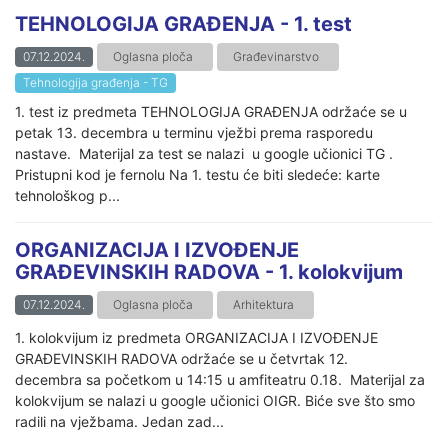
TEHNOLOGIJA GRAĐENJA - 1. test
07.12.2024.
Oglasna ploča
Građevinarstvo
Tehnologija građenja - TG
1. test iz predmeta TEHNOLOGIJA GRAĐENJA održaće se u
petak 13. decembra u terminu vježbi prema rasporedu
nastave. Materijal za test se nalazi u google učionici TG .
Pristupni kod je fernolu Na 1. testu će biti sledeće: karte
tehnološkog p...
ORGANIZACIJA I IZVOĐENJE
GRAĐEVINSKIH RADOVA - 1. kolokvijum
07.12.2024.
Oglasna ploča
Arhitektura
1. kolokvijum iz predmeta ORGANIZACIJA I IZVOĐENJE
GRAĐEVINSKIH RADOVA održaće se u četvrtak 12.
decembra sa početkom u 14:15 u amfiteatru 0.18. Materijal za
kolokvijum se nalazi u google učionici OIGR. Biće sve što smo
radili na vježbama. Jedan zad...