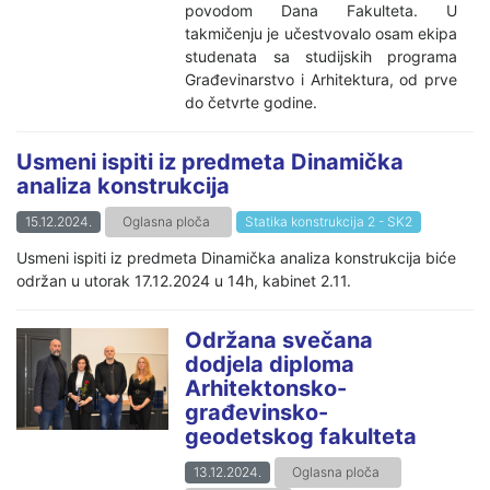
povodom Dana Fakulteta. U
takmičenju je učestvovalo osam ekipa
studenata sa studijskih programa
Građevinarstvo i Arhitektura, od prve
do četvrte godine.
Usmeni ispiti iz predmeta Dinamička
analiza konstrukcija
15.12.2024.
Oglasna ploča
Statika konstrukcija 2 - SK2
Usmeni ispiti iz predmeta Dinamička analiza konstrukcija biće
održan u utorak 17.12.2024 u 14h, kabinet 2.11.
Održana svečana
dodjela diploma
Arhitektonsko-
građevinsko-
geodetskog fakulteta
13.12.2024.
Oglasna ploča