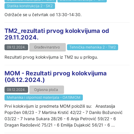
Statika konstrukcija 2 - SK2
Održaće se u četvrtak od 13:30-14:30.
TM2_rezultati prvog kolokvijuma od
29.11.2024.
09.12.2024.
Građevinarstvo
Tehnička mehanika 2 - TM2
Rezultati prvog kolokvijuma iz TM2 su u prilogu.
MOM - Rezultati prvog kolokvijuma
(06.12.2024.)
09.12.2024.
Oglasna ploča
Mehanika i otpornost materijala - OA19MOM
Prvi kolokvijum iz predmeta MOM položili su: Anastasija
Popržen 08/23 - 7 Martina Krstić 42/22 - 7 Danilo Božunović
03/22 - 7 Ivana Sukara 28/26 - 6 Anja Petrović 59/22 - 6
Dragan Radošević 75/21 - 6 Emilija Dujakoić 56/21 - 6 ...