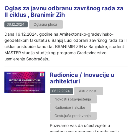
Oglas za javnu odbranu završnog rada za
II ciklus , Branimir Zih
06.12.2024.
Oglasna ploča
Dana 16.12.2024. godine na Arhitektonsko-građevinsko-
geodetskom fakultetu u Banjoj Luci odbrani završnog rada za II
ciklus pristupiće kandidat BRANIMIR ZIH iz Banjaluke, student
MASTER studija studijskog programa Građevinarstvo,
usmjerenje Saobraćajn...
Radionica / Inovacije u
arhitekturi
06.12.2024.
Aktuelnosti
Novosti i obavještenja
Radionice i izložbe
Gostujuća predavanja
Pozivamo vas da učestvujete u
mentorskom programu i predavanju