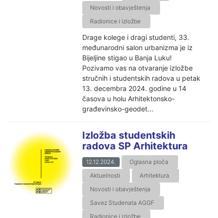
Novosti i obavještenja
Radionice i izložbe
Drage kolege i dragi studenti, 33.
međunarodni salon urbanizma je iz
Bijeljine stigao u Banja Luku!
Pozivamo vas na otvaranje izložbe
stručnih i studentskih radova u petak
13. decembra 2024. godine u 14
časova u holu Arhitektonsko-
građevinsko-geodet...
Izložba studentskih
radova SP Arhitektura
12.12.2024.
Oglasna ploča
Aktuelnosti
Arhitektura
Novosti i obavještenja
Savez Studenata AGGF
Radionice i izložbe