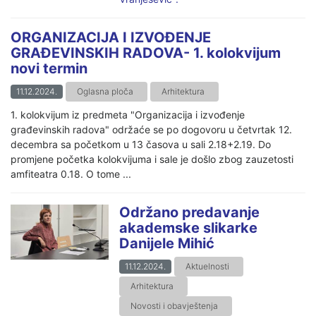
ORGANIZACIJA I IZVOĐENJE
GRAĐEVINSKIH RADOVA- 1. kolokvijum
novi termin
11.12.2024.
Oglasna ploča
Arhitektura
1. kolokvijum iz predmeta "Organizacija i izvođenje
građevinskih radova" održaće se po dogovoru u četvrtak 12.
decembra sa početkom u 13 časova u sali 2.18+2.19. Do
promjene početka kolokvijuma i sale je došlo zbog zauzetosti
amfiteatra 0.18. O tome ...
Održano predavanje
akademske slikarke
Danijele Mihić
11.12.2024.
Aktuelnosti
Arhitektura
Novosti i obavještenja