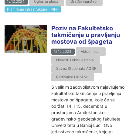
12.12.2024.
Oglasna ploča
Građevinarstvo
Planiranje infrastrukture - PINF
Poziv na Fakultetsko
takmičenje u pravljenju
mostova od špageta
12.12.2024.
Aktuelnosti
Novosti i obavještenja
Savez Studenata AGGF
Radionice i izložbe
S velikim zadovoljstvom najavljujemo
Fakultetsko takmičenje u pravljenju
mostova od špageta, koje će se
održati 14. i 15. decembra u
prostorijama Arhitektonsko-
građevinsko-geodetskog fakulteta
Univerziteta u Banjoj Luci. Ovo
jedinstveno takmičenje, koje pr...