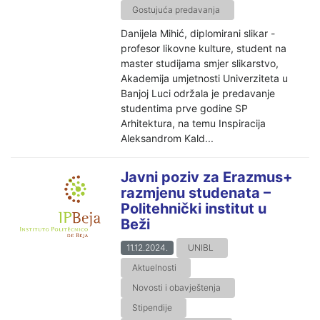
Gostujuća predavanja
Danijela Mihić, diplomirani slikar -
profesor likovne kulture, student na
master studijama smjer slikarstvo,
Akademija umjetnosti Univerziteta u
Banjoj Luci održala je predavanje
studentima prve godine SP
Arhitektura, na temu Inspiracija
Aleksandrom Kald...
Javni poziv za Erazmus+
razmjenu studenata –
Politehnički institut u
Beži
11.12.2024.
UNIBL
Aktuelnosti
Novosti i obavještenja
Stipendije