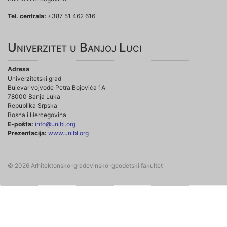
Tel. centrala:
+387 51 462 616
Univerzitet u Banjoj Luci
Adresa
Univerzitetski grad
Bulevar vojvode Petra Bojovića 1A
78000 Banja Luka
Republika Srpska
Bosna i Hercegovina
E-pošta:
info@unibl.org
Prezentacija:
www.unibl.org
© 2026 Arhitektonsko-građevinsko-geodetski fakultet