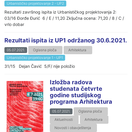
Urbanističko projektovanje 2 - UP2
Rezultati završnog ispita iz Urbanističkog projektovanja 2:
03/16 Đorđe Đurić 6 / E / 11,20 Zključna ocena: 71,20 / 8 / C /
vrlo dobar
Rezultati ispita iz UP1 održanog 30.6.2021.
05.07.2021.
Oglasna ploča
Arhitektura
Urbanističko projektovanje 1 - UP1
31/15 Dejan Čavić 5/F/ nije položio
Izložba radova
studenata četvrte
godine studijskog
programa Arhitektura
05.07.2021.
Oglasna ploča
Aktuelnosti
Arhitektura
Novosti i obavještenja