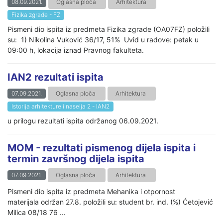
08.09.2021.
Oglasna ploča
Arhitektura
Fizika zgrade - FZ
Pismeni dio ispita iz predmeta Fizika zgrade (OA07FZ) položili
su: 1) Nikolina Vuković 36/17, 51% Uvid u radove: petak u
09:00 h, lokacija iznad Pravnog fakulteta.
IAN2 rezultati ispita
07.09.2021.
Oglasna ploča
Arhitektura
Istorija arhitekture i naselja 2 - IAN2
u prilogu rezultati ispita održanog 06.09.2021.
MOM - rezultati pismenog dijela ispita i
termin završnog dijela ispita
07.09.2021.
Oglasna ploča
Arhitektura
Pismeni dio ispita iz predmeta Mehanika i otpornost
materijala održan 27.8. položili su: student br. ind. (%) Ćetojević
Milica 08/18 76 ...