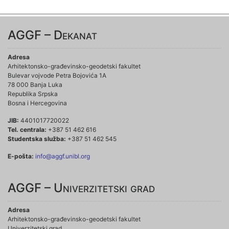
AGGF – Dekanat
Adresa
Arhitektonsko-građevinsko-geodetski fakultet
Bulevar vojvode Petra Bojovića 1A
78 000 Banja Luka
Republika Srpska
Bosna i Hercegovina
JIB:
4401017720022
Tel. centrala:
+387 51 462 616
Studentska služba:
+387 51 462 545
E-pošta:
info@aggf.unibl.org
AGGF – Univerzitetski grad
Adresa
Arhitektonsko-građevinsko-geodetski fakultet
Univerzitetski grad