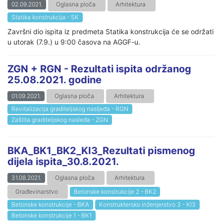
02.09.2021.
Oglasna ploča
Arhitektura
Statika konstrukcija - SK
Završni dio ispita iz predmeta Statika konstrukcija će se održati
u utorak (7.9.) u 9:00 časova na AGGF-u.
ZGN + RGN - Rezultati ispita održanog
25.08.2021. godine
01.09.2021.
Oglasna ploča
Arhitektura
Revitalizacija graditeljskog nasljeđa - RGN
Zaštita graditeljskog nasleđa - ZGN
BKA_BK1_BK2_KI3_Rezultati pismenog
dijela ispita_30.8.2021.
31.08.2021.
Oglasna ploča
Arhitektura
Građevinarstvo
Betonske konstrukcije 2 - BK2
Betonske konstrukcije - BKA
Konstruktersko inženjerstvo 3 - KI3
Betonske konstrukcije 1 - BK1