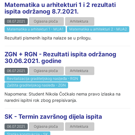
Matematika u arhitekturi 1 i 2 rezultati
ispita održanog 8.7.2021.
08.07.2021.
Oglasna ploča
Arhitektura
Matematika u arhitekturi 1 - MUA1
Matematika u arhitekturi 2 - MUA2
Rezultati pismenih ispita nalaze se u prilogu.
ZGN + RGN - Rezultati ispita održanog
30.06.2021. godine
06.07.2021.
Oglasna ploča
Arhitektura
Revitalizacija graditeljskog nasljeđa - RGN
Zaštita graditeljskog nasleđa - ZGN
Napomena: Student Nikola Ćoćkalo nema pravo izlaska na
naredni ispitni rok zbog prepisivanja.
SK - Termin završnog dijela ispita
06.07.2021.
Oglasna ploča
Arhitektura
Statika konstrukcija - SK