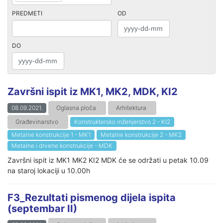
PREDMETI
OD
DO
Završni ispit iz MK1, MK2, MDK, KI2
08.09.2021.
Oglasna ploča
Arhitektura
Građevinarstvo
Konstruktersko inženjerstvo 2 - KI2
Metalne konstrukcije 1 - MK1
Metalne konstrukcije 2 - MK2
Metalne i drvene konstrukcije - MDK
Završni ispit iz MK1 MK2 KI2 MDK će se održati u petak 10.09
na staroj lokaciji u 10.00h
F3_Rezultati pismenog dijela ispita
(septembar II)