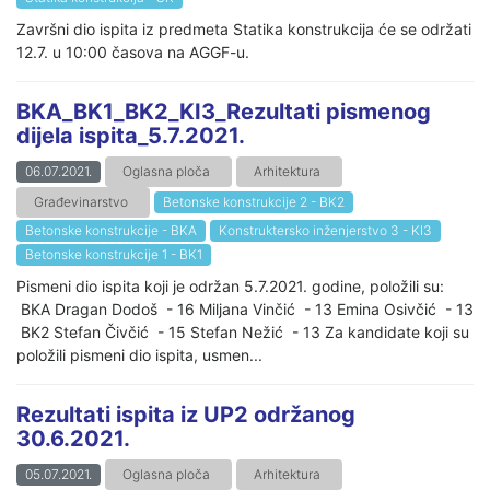
Završni dio ispita iz predmeta Statika konstrukcija će se održati
12.7. u 10:00 časova na AGGF-u.
BKA_BK1_BK2_KI3_Rezultati pismenog
dijela ispita_5.7.2021.
06.07.2021.
Oglasna ploča
Arhitektura
Građevinarstvo
Betonske konstrukcije 2 - BK2
Betonske konstrukcije - BKA
Konstruktersko inženjerstvo 3 - KI3
Betonske konstrukcije 1 - BK1
Pismeni dio ispita koji je održan 5.7.2021. godine, položili su:
BKA Dragan Dodoš - 16 Miljana Vinčić - 13 Emina Osivčić - 13
BK2 Stefan Čivčić - 15 Stefan Nežić - 13 Za kandidate koji su
položili pismeni dio ispita, usmen...
Rezultati ispita iz UP2 održanog
30.6.2021.
05.07.2021.
Oglasna ploča
Arhitektura