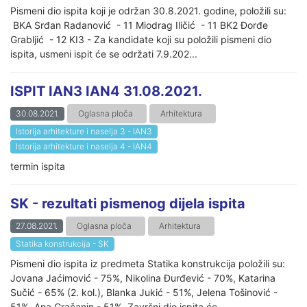
Pismeni dio ispita koji je održan 30.8.2021. godine, položili su:
BKA Srđan Radanović - 11 Miodrag Iličić - 11 BK2 Đorđe
Grabljić - 12 KI3 - Za kandidate koji su položili pismeni dio
ispita, usmeni ispit će se održati 7.9.202...
ISPIT IAN3 IAN4 31.08.2021.
30.08.2021.
Oglasna ploča
Arhitektura
Istorija arhitekture i naselja 3 - IAN3
Istorija arhitekture i naselja 4 - IAN4
termin ispita
SK - rezultati pismenog dijela ispita
27.08.2021.
Oglasna ploča
Arhitektura
Statika konstrukcija - SK
Pismeni dio ispita iz predmeta Statika konstrukcija položili su:
Jovana Jaćimović - 75%, Nikolina Đurđević - 70%, Katarina
Sučić - 65% (2. kol.), Blanka Jukić - 51%, Jelena Tošinović -
51%, Ana Gračanin - 51%. Završni dio ispita će...