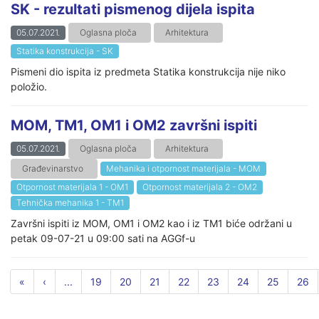
SK - rezultati pismenog dijela ispita
05.07.2021.
Oglasna ploča
Arhitektura
Statika konstrukcija - SK
Pismeni dio ispita iz predmeta Statika konstrukcija nije niko
položio.
MOM, TM1, OM1 i OM2 završni ispiti
05.07.2021.
Oglasna ploča
Arhitektura
Građevinarstvo
Mehanika i otpornost materijala - MOM
Otpornost materijala 1 - OM1
Otpornost materijala 2 - OM2
Tehnička mehanika 1 - TM1
Završni ispiti iz MOM, OM1 i OM2 kao i iz TM1 biće održani u
petak 09-07-21 u 09:00 sati na AGGf-u
«
‹
...
19
20
21
22
23
24
25
26