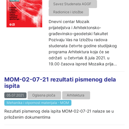
Savez Studenata AGGF
Radionice i izložbe
Dnevni centar Mozaik
prijateljstva i Arhitektonsko-
građevinsko-geodetski fakultet
Pozivaju Vas na Izložbu radova
studenata četvrte godine studijskog
programa Arhitektura koja će se
održati u četvrtak 8.jula 2021. u
19.00 časova ispred Mozaika prija...
MOM-02-07-21 rezultati pismenog dela
ispita
05.07.2021.
Oglasna ploča
Arhitektura
Mehanika i otpornost materijala - MOM
Rezultati pismenog dela ispita MOM-02-07-21 nalaze se u
priloženim dokumentima