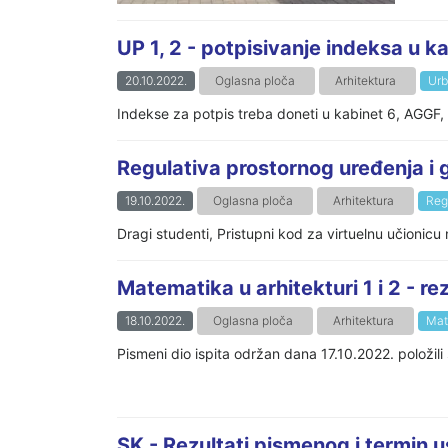
UP 1, 2 - potpisivanje indeksa u kab
20.10.2022.
Oglasna ploča
Arhitektura
Urb
Indekse za potpis treba doneti u kabinet 6, AGGF, 20
Regulativa prostornog uređenja i 
19.10.2022.
Oglasna ploča
Arhitektura
Reg
Dragi studenti, Pristupni kod za virtuelnu učionic
Matematika u arhitekturi 1 i 2 - re
18.10.2022.
Oglasna ploča
Arhitektura
Mat
Pismeni dio ispita održan dana 17.10.2022. položili 
SK - Rezultati pismenog i termin u