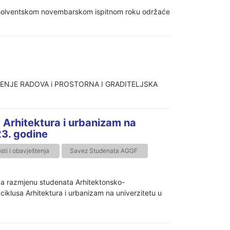
 apsolventskom novembarskom ispitnom roku održaće
IZVOĐENJE RADOVA i PROSTORNA I GRADITELJSKA
Arhitektura i urbanizam na
23. godine
ti i obavještenja
Savez Studenata AGGF
a razmjenu studenata Arhitektonsko-
klusa Arhitektura i urbanizam na univerzitetu u