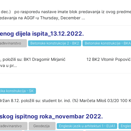
23. dec.) po rasporedu nastave imate blok predavanja iz ovog predm
 predavanja na AGGF-u Thursday, December ...
og dijela ispita_13.12.2022.
ađevinarstvo
Betonske konstrukcije 2 - BK2
Betonske konstrukcije - BKA
. godine, položili su: BK1 Dragomir Mirjanić 12 BK2 Vitomir 
a u pr...
tika konstrukcija - SK
ržan 8.12. položili su: student br. ind. (%) Marčeta Miloš 03/20 100 K
entskog ispitnog roka_novembar 2022.
rađevinarstvo
Geodezija
Engleski jezik u arhitekturi 1 - EUA1
Engles