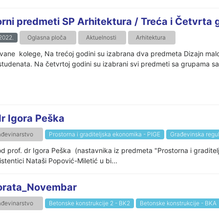
rni predmeti SP Arhitektura / Treća i Četvrta 
.2022.
Oglasna ploča
Aktuelnosti
Arhitektura
vane kolege, Na trećoj godini su izabrana dva predmeta Dizajn malog 
studenata. Na četvrtoj godini su izabrani svi predmeti sa grupama sa
r Igora Peška
ađevinarstvo
Prostorna i graditeljska ekonomika - PIGE
Građevinska regul
s od prof. dr Igora Peška (nastavnika iz predmeta "Prostorna i gradit
stentici Nataši Popović-Miletić u bi...
orata_Novembar
ađevinarstvo
Betonske konstrukcije 2 - BK2
Betonske konstrukcije - BKA