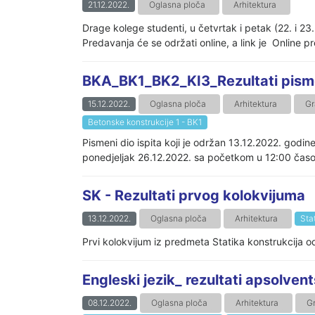
21.12.2022.
Oglasna ploča
Arhitektura
Drage kolege studenti, u četvrtak i petak (22. i 
Predavanja će se održati online, a link je Online
BKA_BK1_BK2_KI3_Rezultati pismen
15.12.2022.
Oglasna ploča
Arhitektura
Gr
Betonske konstrukcije 1 - BK1
Pismeni dio ispita koji je održan 13.12.2022
ponedjeljak 26.12.2022. sa početkom u 12:00 časov
SK - Rezultati prvog kolokvijuma
13.12.2022.
Oglasna ploča
Arhitektura
Sta
Prvi kolokvijum iz predmeta Statika konstrukcija od
Engleski jezik_ rezultati apsolv
08.12.2022.
Oglasna ploča
Arhitektura
G