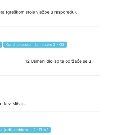
eta (greškom stoje vježbe u rasporedu).
Konstruktersko inženjerstvo 3 - KI3
Popović 12 Usmeni dio ispita održaće se u
erkez Mihaj...
ki jezik u arhitekturi 2 - EUA2