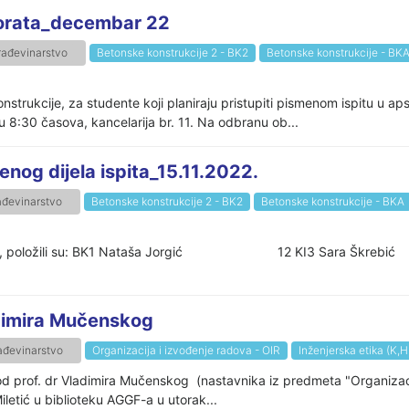
orata_decembar 22
rađevinarstvo
Betonske konstrukcije 2 - BK2
Betonske konstrukcije - BK
strukcije, za studente koji planiraju pristupiti pismenom ispitu u
u 8:30 časova, kancelarija br. 11. Na odbranu ob...
og dijela ispita_15.11.2022.
ađevinarstvo
Betonske konstrukcije 2 - BK2
Betonske konstrukcije - BKA
.11.2022. godine, položili su: BK1 Nataša Jorgić 1
adimira Mučenskog
ađevinarstvo
Organizacija i izvođenje radova - OIR
Inženjerska etika (K,H,
s od prof. dr Vladimira Mučenskog (nastavnika iz predmeta "Organizaci
iletić u biblioteku AGGF-a u utorak...