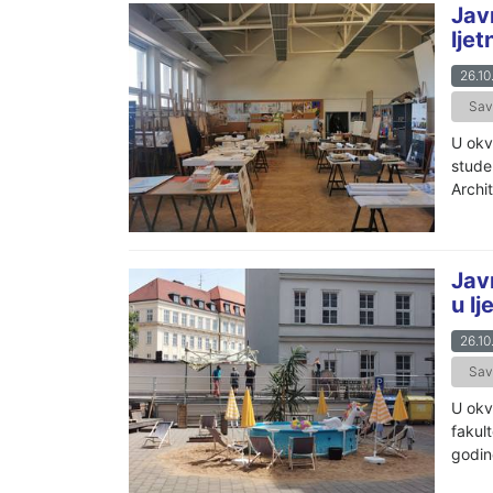
Jav
lje
26.10
Sav
U okv
stude
Archit
Jav
u l
26.10
Sav
U okv
fakul
godi