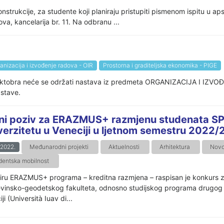
strukcije, za studente koji planiraju pristupiti pismenom ispitu u
a, kancelarija br. 11. Na odbranu ...
anizacija i izvođenje radova - OIR
Prostorna i graditeljska ekonomika - PIGE
9. oktobra neće se održati nastava iz predmeta ORGANIZACIJA I 
astave.
ni poziv za ERAZMUS+ razmjenu studenata SP 
verzitetu u Veneciji u ljetnom semestru 2022/
.2022.
Međunarodni projekti
Aktuelnosti
Arhitektura
Novos
dentska mobilnost
iru ERAZMUS+ programa – kreditna razmjena – raspisan je konkurs z
vinsko-geodetskog fakulteta, odnosno studijskog programa drugog ci
ji (Università Iuav di...