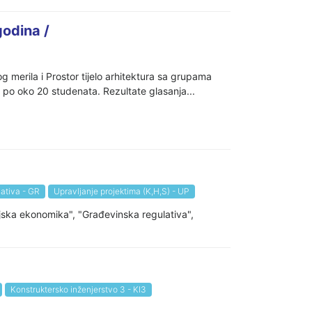
godina /
merila i Prostor tijelo arhitektura sa grupama
 po oko 20 studenata. Rezultate glasanja...
ativa - GR
Upravljanje projektima (K,H,S) - UP
eljska ekonomika", "Građevinska regulativa",
Konstruktersko inženjerstvo 3 - KI3