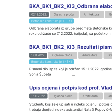
BKA_BK1_BK2_KI3_Odbrana elab
02.12.2022.
Oglasna ploča
Arhitektura
G
Betonske konstrukcije 1 - BK1
Odbrana elaborata iz grupe predmeta Betonske kon
roku održaće se 7.12.2022. (srijeda), sa početkom 
BKA_BK1_BK2_KI3_Rezultati pismen
17.11.2022.
Oglasna ploča
Arhitektura
Gr
Betonske konstrukcije 1 - BK1
Pismeni dio ispita koji je održan 15
Sonja Šupeta ...
Upis ocjena i potpis kod prof. Vl
15.11.2022.
Oglasna ploča
Arhitektura
Gr
Studenti, koji žele upisati u indeks ocjenu i potpi
trebaju donijeti indeks asistentici Nataši Popović-M