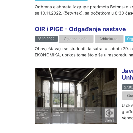
Odbrana elaborata iz grupe predmeta Betonske kon
se 10.11.2022. (četvrtak), sa početkom u 8:30 časov
OIR i PIGE - Odgađanje nastave
28.10.2022.
Oglasna ploča
Arhitektura
Org
Obavještavaju se studenti da sutra, u subotu 2
EKONOMIKA, uprkos tome što piše u rasporedu n
Jav
Uni
27.10
Stu
U okv
građe
Veneci