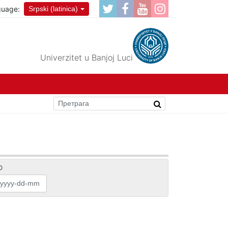
guage:
Srpski (latinica)
Univerzitet u Banjoj Luci
O