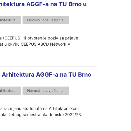
hitektura AGGF-a na TU Brno u
rhitektura
Novosti i obavještenja
(CEEPUS III) otvoren je poziv za prijave
ka) u okviru CEEPUS ABCD Network =
 Arhitektura AGGF-a na TU Brno
rhitektura
Novosti i obavještenja
za razmjenu studenata na Arhitektonskom
u toku ljetnog semestra akademske 2022/23.