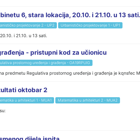
inetu 6, stara lokacija, 20.10. i 21.10. u 13 sati
anističko projektovanje 2 - UP2
Urbanističko projektovanje 1 - UP1
.10. i 21.10. u 13 sati.
građenja - pristupni kod za učionicu
ulativa prostornog uređenja i građenja - OA19RPUIG
u na predmetu Regulativa prostornog uređenja i građenja je kqnsfec M
zultati oktobar 2
ematika u arhitekturi 1 - MUA1
Matematika u arhitekturi 2 - MUA2
su:
smenog dijela ispita