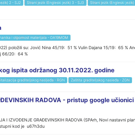
jezik) 2 - SJ2
Strani jezik (Engleski jezik) 3 - SJ3
Strani jezik (Engleski jezik)
a
anika i otpornost materijala - OA19MOM
22) položili su: Jović Nina 45/19: 51 % Vulin Dajana 15/19: 65 %
ej 66/20: 64 %
kog ispita održanog 30.11.2022. godine
italizacija graditeljskog nasljeđa - RGN
Zaštita graditeljskog nasleđa - ZGN
EVINSKIH RADOVA - pristup google učionici
IJA I IZVOĐENJE GRAĐEVINSKIH RADOVA (SPArh, Novi nastavni plan) 
Pristupni kod je u67h3du