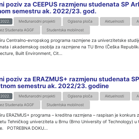
ni poziv za CEEPUS razmjenu studenata SP Ar
tnom semestru ak. 2022/23. god.
.2022.
Međunarodni projekti
Oglasna ploča
Aktuelnosti
A
ez Studenata AGGF
Studentska mobilnost
iru Centralno-evropskog programa razmjene za univerzitetske studije 
nata i akademskog osoblja za razmjene na TU Brno (Češka Republi
ecture, Built Environment, Cit...
ni poziv za ERAZMUS+ razmjenu studenata SP
jetnom semestru ak. 2022/23. godine
.2022.
Međunarodni projekti
Oglasna ploča
Aktuelnosti
A
ez Studenata AGGF
Studentska mobilnost
iru ERAZMUS+ programa – kreditna razmjena – raspisan je konkurs 
tetu Tehničkog univerziteta u Brnu (Brno University of Technology) 
ne. POTREBNA DOKU...