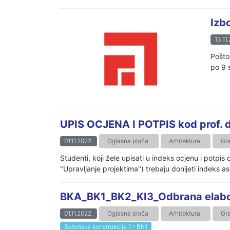
Izbo
13.11
Pošto
po 9 
UPIS OCJENA I POTPIS kod prof. d
01.11.2022.
Oglasna ploča
Arhitektura
Gr
Studenti, koji žele upisati u indeks ocjenu i potpi
"Upravljanje projektima") trebaju donijeti indeks asi
BKA_BK1_BK2_KI3_Odbrana elab
01.11.2022.
Oglasna ploča
Arhitektura
Gr
Betonske konstrukcije 1 - BK1