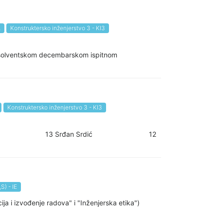
A
Konstruktersko inženjerstvo 3 - KI3
 apsolventskom decembarskom ispitnom
Konstruktersko inženjerstvo 3 - KI3
2 KI3 Sara Škrebić 13 Srđan Srdić 12
S) - IE
ja i izvođenje radova" i "Inženjerska etika")