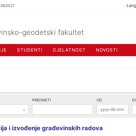
Lan
026/2027
insko-geodetski fakultet
IJE
STUDENTI
DJELATNOST
NOVOSTI
PREDMETI
OD
D
×
a i izvođenje građevinskih radova