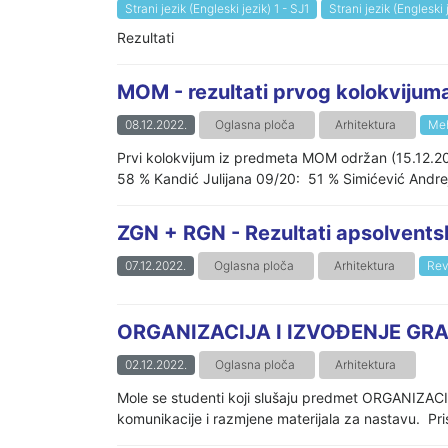
Strani jezik (Engleski jezik) 1 - SJ1
Strani jezik (Engleski 
Rezultati
MOM - rezultati prvog kolokvijum
08.12.2022.
Oglasna ploča
Arhitektura
Meh
Prvi kolokvijum iz predmeta MOM održan (15.12.20
58 % Kandić Julijana 09/20: 51 % Simićević Andr
ZGN + RGN - Rezultati apsolvents
07.12.2022.
Oglasna ploča
Arhitektura
Rev
ORGANIZACIJA I IZVOĐENJE GRAĐ
02.12.2022.
Oglasna ploča
Arhitektura
Mole se studenti koji slušaju predmet ORGANIZAC
komunikacije i razmjene materijala za nastavu. 