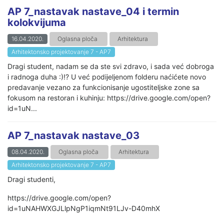
AP 7_nastavak nastave_04 i termin
kolokvijuma
16.04.2020.
Oglasna ploča
Arhitektura
Arhitektonsko projektovanje 7 - AP7
Dragi student, nadam se da ste svi zdravo, i sada već dobroga
i radnoga duha :)!? U već podijeljenom folderu naćićete novo
predavanje vezano za funkcionisanje ugostiteljske zone sa
fokusom na restoran i kuhinju: https://drive.google.com/open?
id=1uN...
AP 7_nastavak nastave_03
08.04.2020.
Oglasna ploča
Arhitektura
Arhitektonsko projektovanje 7 - AP7
Dragi studenti,
https://drive.google.com/open?
id=1uNAHWXGJLlpNgP1iqmNt91LJv-D40mhX