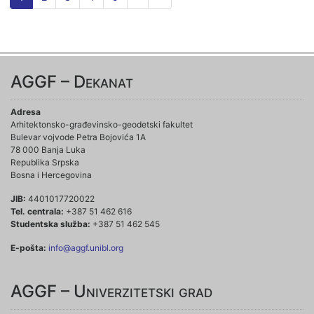
AGGF – Dekanat
Adresa
Arhitektonsko-građevinsko-geodetski fakultet
Bulevar vojvode Petra Bojovića 1A
78 000 Banja Luka
Republika Srpska
Bosna i Hercegovina
JIB:
4401017720022
Tel. centrala:
+387 51 462 616
Studentska služba:
+387 51 462 545
E-pošta:
info@aggf.unibl.org
AGGF – Univerzitetski grad