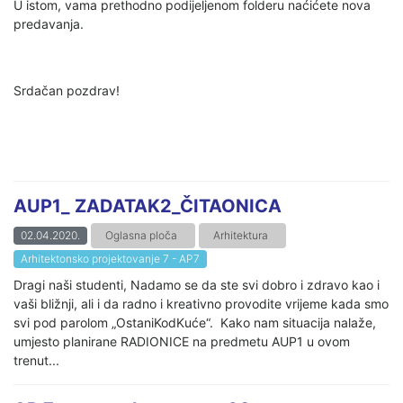
U istom, vama prethodno podijeljenom folderu naćićete nova
predavanja.
Srdačan pozdrav!
AUP1_ ZADATAK2_ČITAONICA
02.04.2020.
Oglasna ploča
Arhitektura
Arhitektonsko projektovanje 7 - AP7
Dragi naši studenti, Nadamo se da ste svi dobro i zdravo kao i
vaši bližnji, ali i da radno i kreativno provodite vrijeme kada smo
svi pod parolom „OstaniKodKuće“. Kako nam situacija nalaže,
umjesto planirane RADIONICE na predmetu AUP1 u ovom
trenut...