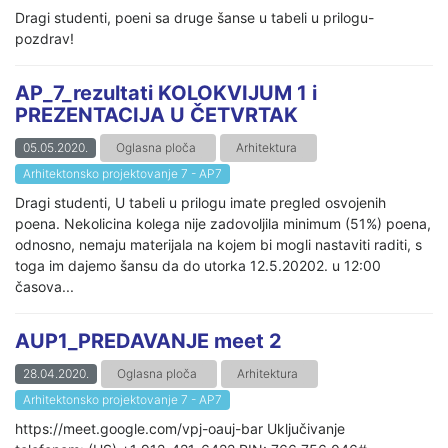
Dragi studenti, poeni sa druge šanse u tabeli u prilogu-
pozdrav!
AP_7_rezultati KOLOKVIJUM 1 i
PREZENTACIJA U ČETVRTAK
05.05.2020.
Oglasna ploča
Arhitektura
Arhitektonsko projektovanje 7 - AP7
Dragi studenti, U tabeli u prilogu imate pregled osvojenih
poena. Nekolicina kolega nije zadovoljila minimum (51%) poena,
odnosno, nemaju materijala na kojem bi mogli nastaviti raditi, s
toga im dajemo šansu da do utorka 12.5.20202. u 12:00
časova...
AUP1_PREDAVANJE meet 2
28.04.2020.
Oglasna ploča
Arhitektura
Arhitektonsko projektovanje 7 - AP7
https://meet.google.com/vpj-oauj-bar Uključivanje