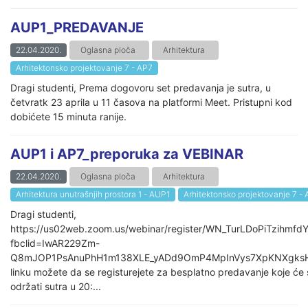
AUP1_PREDAVANJE
22.04.2020.
Oglasna ploča
Arhitektura
Arhitektonsko projektovanje 7 - AP7
Dragi studenti, Prema dogovoru set predavanja je sutra, u
četvratk 23 aprila u 11 časova na platformi Meet. Pristupni kod
dobićete 15 minuta ranije.
AUP1 i AP7_preporuka za VEBINAR
22.04.2020.
Oglasna ploča
Arhitektura
Arhitektura unutrašnjih prostora 1 - AUP1
Arhitektonsko projektovanje 7 -
Dragi studenti,
https://us02web.zoom.us/webinar/register/WN_TurLDoPiTzihmfd
fbclid=IwAR229Zm-
Q8mJOP1PsAnuPhH1m138XLE_yADd9OmP4MpInVys7XpKNXgks
linku možete da se registurejete za besplatno predavanje koje će 
održati sutra u 20:...