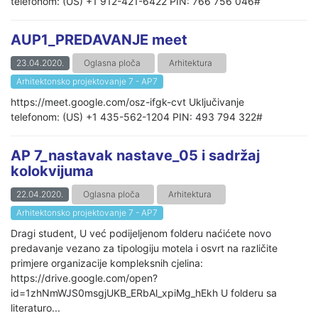
telefonom: (US) +1 912-421-6422 PIN: 766 756 046#
AUP1_PREDAVANJE meet
23.04.2020.
Oglasna ploča
Arhitektura
Arhitektonsko projektovanje 7 - AP7
https://meet.google.com/osz-ifgk-cvt Uključivanje
telefonom: (US) +1 435-562-1204 PIN: 493 794 322#
AP 7_nastavak nastave_05 i sadržaj
kolokvijuma
22.04.2020.
Oglasna ploča
Arhitektura
Arhitektonsko projektovanje 7 - AP7
Dragi student, U već podijeljenom folderu naćićete novo
predavanje vezano za tipologiju motela i osvrt na različite
primjere organizacije kompleksnih cjelina:
https://drive.google.com/open?
id=1zhNmWJS0msgjUKB_ERbAl_xpiMg_hEkh U folderu sa
literaturo...