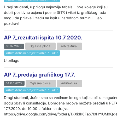
Dragi studenti, u prilogu najnovija tabela... Sve kolege koji su
dobili pozitivnu ocjenu i poene (51% i više) iz grafičkog rada
mogu da prijave i izađu na ispit u narednom terminu. Ljep
pozdrav!
AP 7_rezultati ispita 10.7.2020.
16.07.2020.
Oglasna ploča
Arhitektura
Arhitektonsko projektovanje 7 - AP7
U prilogu
AP 7_predaja grafičkog 17.7.
14.07.2020.
Oglasna ploča
Arhitektura
Arhitektonsko projektovanje 7 - AP7
Dragi studenti, Jučer smo sa većinom kolega koji su bili u mogućn
dođu obavili konsultacije. Dorađene radove možete predati u PET
17.7.2020. do 10:00 u folder na drajvu
https://drive.google.com/drive/folders/1XXidk6Fao7l0HYrUM0Qge