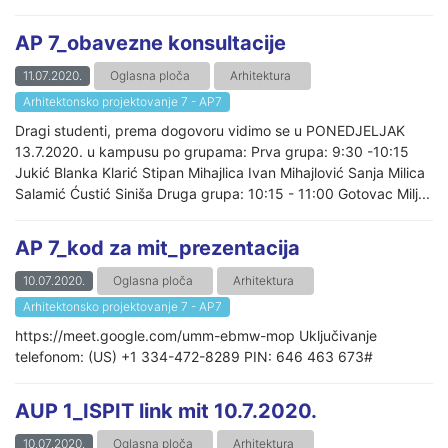
AP 7_obavezne konsultacije
11.07.2020.
Oglasna ploča
Arhitektura
Arhitektonsko projektovanje 7 - AP7
Dragi studenti, prema dogovoru vidimo se u PONEDJELJAK
13.7.2020. u kampusu po grupama: Prva grupa: 9:30 -10:15
Jukić Blanka Klarić Stipan Mihajlica Ivan Mihajlović Sanja Milica
Salamić Ćustić Siniša Druga grupa: 10:15 - 11:00 Gotovac Milj...
AP 7_kod za mit_prezentacija
10.07.2020.
Oglasna ploča
Arhitektura
Arhitektonsko projektovanje 7 - AP7
https://meet.google.com/umm-ebmw-mop Uključivanje
telefonom: (US) +1 334-472-8289 PIN: 646 463 673#
AUP 1_ISPIT link mit 10.7.2020.
10.07.2020.
Oglasna ploča
Arhitektura