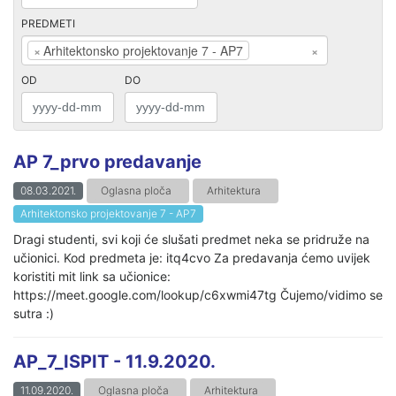
PREDMETI
×
Arhitektonsko projektovanje 7 - AP7
×
OD
DO
AP 7_prvo predavanje
08.03.2021.
Oglasna ploča
Arhitektura
Arhitektonsko projektovanje 7 - AP7
Dragi studenti, svi koji će slušati predmet neka se pridruže na
učionici. Kod predmeta je: itq4cvo Za predavanja ćemo uvijek
koristiti mit link sa učionice:
https://meet.google.com/lookup/c6xwmi47tg Čujemo/vidimo se
sutra :)
AP_7_ISPIT - 11.9.2020.
11.09.2020.
Oglasna ploča
Arhitektura