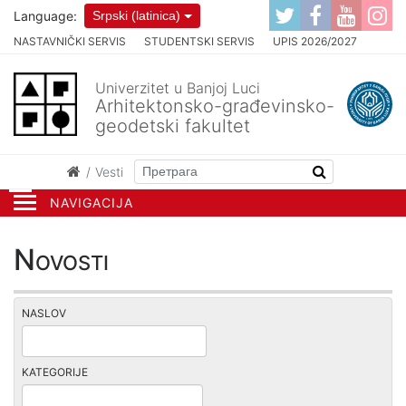
Language:
Srpski (latinica)
NASTAVNIČKI SERVIS
STUDENTSKI SERVIS
UPIS 2026/2027
Univerzitet u Banjoj Luci
Arhitektonsko-građevinsko-
geodetski fakultet
Vesti
NAVIGACIJA
Novosti
NASLOV
KATEGORIJE