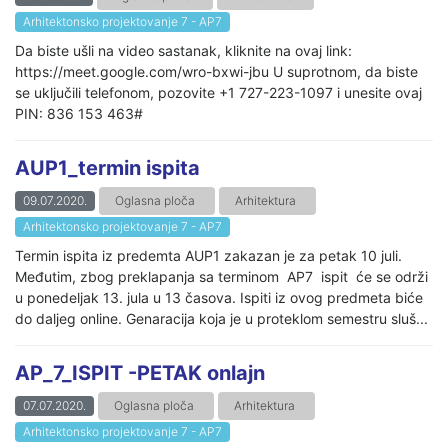
Arhitektonsko projektovanje 7 - AP7
Da biste ušli na video sastanak, kliknite na ovaj link:
https://meet.google.com/wro-bxwi-jbu U suprotnom, da biste
se uključili telefonom, pozovite +1 727-223-1097 i unesite ovaj
PIN: 836 153 463#
AUP1_termin ispita
09.07.2020.
Oglasna ploča
Arhitektura
Arhitektonsko projektovanje 7 - AP7
Termin ispita iz predemta AUP1 zakazan je za petak 10 juli.
Međutim, zbog preklapanja sa terminom AP7 ispit će se održi
u ponedeljak 13. jula u 13 časova. Ispiti iz ovog predmeta biće
do daljeg online. Genaracija koja je u proteklom semestru sluš...
AP_7_ISPIT -PETAK onlajn
07.07.2020.
Oglasna ploča
Arhitektura
Arhitektonsko projektovanje 7 - AP7