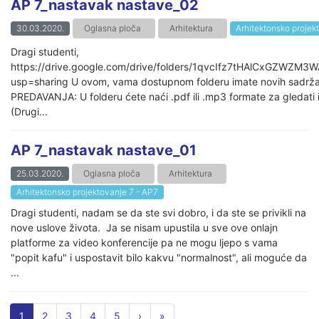
AP 7_nastavak nastave_02
30.03.2020.
Oglasna ploča
Arhitektura
Arhitektonsko projek
Dragi studenti,
https://drive.google.com/drive/folders/1qvcIfz7tHAlCxGZWZM
usp=sharing U ovom, vama dostupnom folderu imate novih sadrž
PREDAVANJA: U folderu ćete naći .pdf ili .mp3 formate za gledati il
(Drugi...
AP 7_nastavak nastave_01
25.03.2020.
Oglasna ploča
Arhitektura
Arhitektonsko projektovanje 7 - AP7
Dragi studenti, nadam se da ste svi dobro, i da ste se privikli na
nove uslove života. Ja se nisam upustila u sve ove onlajn
platforme za video konferencije pa ne mogu ljepo s vama
"popit kafu" i uspostavit bilo kakvu "normalnost", ali moguće da
...
1
2
3
4
5
›
»