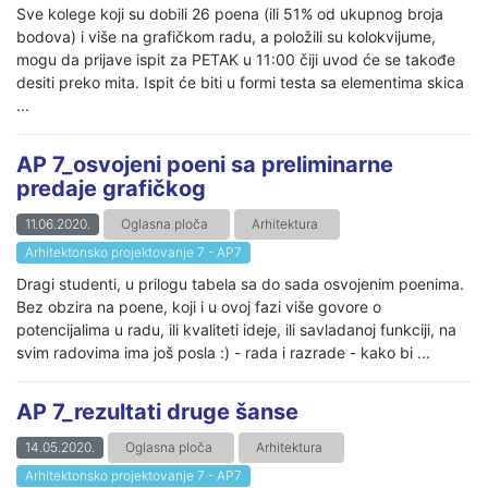
Sve kolege koji su dobili 26 poena (ili 51% od ukupnog broja
bodova) i više na grafičkom radu, a položili su kolokvijume,
mogu da prijave ispit za PETAK u 11:00 čiji uvod će se takođe
desiti preko mita. Ispit će biti u formi testa sa elementima skica
...
AP 7_osvojeni poeni sa preliminarne
predaje grafičkog
11.06.2020.
Oglasna ploča
Arhitektura
Arhitektonsko projektovanje 7 - AP7
Dragi studenti, u prilogu tabela sa do sada osvojenim poenima.
Bez obzira na poene, koji i u ovoj fazi više govore o
potencijalima u radu, ili kvaliteti ideje, ili savladanoj funkciji, na
svim radovima ima još posla :) - rada i razrade - kako bi ...
AP 7_rezultati druge šanse
14.05.2020.
Oglasna ploča
Arhitektura
Arhitektonsko projektovanje 7 - AP7