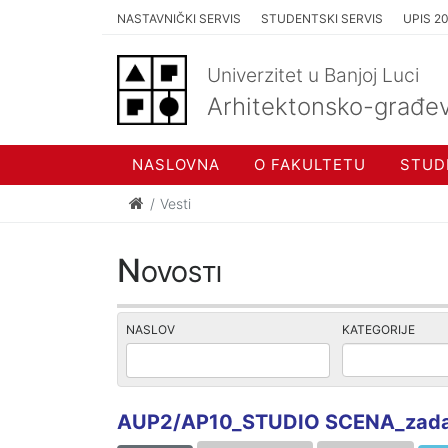
NASTAVNIČKI SERVIS
STUDENTSKI SERVIS
UPIS 2
Univerzitet u Banjoj Luci
Arhitektonsko-građev
NASLOVNA
O FAKULTETU
STUD
Vesti
Novosti
NASLOV
KATEGORIJE
AUP2/AP10_STUDIO SCENA_zada