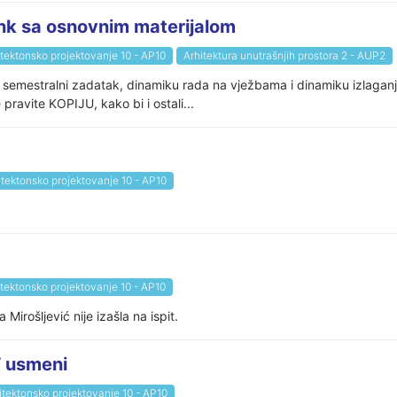
k sa osnovnim materijalom
itektonsko projektovanje 10 - AP10
Arhitektura unutrašnjih prostora 2 - AUP2
ći semestralni zadatak, dinamiku rada na vježbama i dinamiku izlagan
pravite KOPIJU, kako bi i ostali...
itektonsko projektovanje 10 - AP10
itektonsko projektovanje 10 - AP10
rošljević nije izašla na ispit.
 usmeni
itektonsko projektovanje 10 - AP10