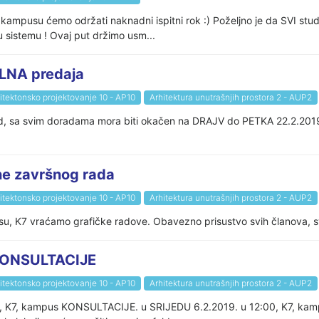
kampusu ćemo održati naknadni ispitni rok :) Poželjno je da SVI student
t u sistemu ! Ovaj put držimo usm...
NA predaja
itektonsko projektovanje 10 - AP10
Arhitektura unutrašnjih prostora 2 - AUP2
ad, sa svim doradama mora biti okačen na DRAJV do PETKA 22.2.2019.
e završnog rada
itektonsko projektovanje 10 - AP10
Arhitektura unutrašnjih prostora 2 - AUP2
su, K7 vraćamo grafičke radove. Obavezno prisustvo svih članova, sv
 KONSULTACIJE
itektonsko projektovanje 10 - AP10
Arhitektura unutrašnjih prostora 2 - AUP2
, K7, kampus KONSULTACIJE. u SRIJEDU 6.2.2019. u 12:00, K7, kamp