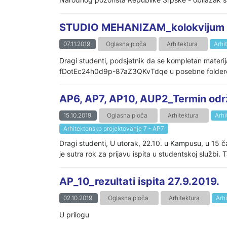
STUDIO MEHANIZAM_kolokvijum 1 i
07.11.2019.
Oglasna ploča
Arhitektura
Arhi
Dragi studenti, podsjetnik da se kompletan materij
fDotEc24h0d9p-87aZ3QKvTdqe u posebne foldere 
AP6, AP7, AP10, AUP2_Termin održa
15.10.2019.
Oglasna ploča
Arhitektura
Arhi
Arhitektonsko projektovanje 7 - AP7
Dragi studenti, U utorak, 22.10. u Kampusu, u 15
je sutra rok za prijavu ispita u studentskoj službi. 
AP_10_rezultati ispita 27.9.2019.
02.10.2019.
Oglasna ploča
Arhitektura
Arh
U prilogu