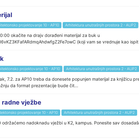
ijal
itektonsko projektovanje 10 - AP10
Arhitektura unutrašnjih prostora 2 - AUP2
 10:00 okačite na drajv dorađeni materijal za buk u
6kI6vKZ3KFafARdmqAhdwfgZ2Fe7owC (koji vam se vrednuje kao ispit i
ak
hitektonsko projektovanje 10 - AP10
Arhitektura unutrašnjih prostora 2 - AUP2
k, 7.2. za AP10 treba da donesete popunjen materijal za knjižicu p
žnju da format prezentacije bude čit...
radne vježbe
tektonsko projektovanje 10 - AP10
Arhitektura unutrašnjih prostora 2 - AUP2
00 održaćemo nadoknadu vježbi u K2, kampus. Ponesite sav dosadašn