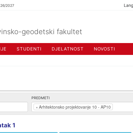
Lan
026/2027
insko-geodetski fakultet
IJE
STUDENTI
DJELATNOST
NOVOSTI
PREDMETI
×
Arhitektonsko projektovanje 10 - AP10
tak 1