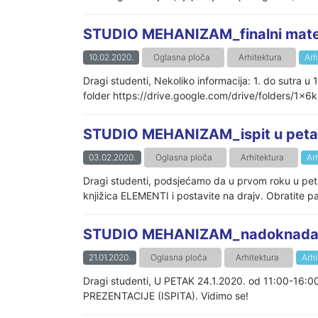
STUDIO MEHANIZAM_finalni mater
10.02.2020.
Oglasna ploča
Arhitektura
Arh
Dragi studenti, Nekoliko informacija: 1. do sutra u
folder https://drive.google.com/drive/folders/1x
STUDIO MEHANIZAM_ispit u pet
03.02.2020.
Oglasna ploča
Arhitektura
Ar
Dragi studenti, podsjećamo da u prvom roku u peta
knjižica ELEMENTI i postavite na drajv. Obratite pa
STUDIO MEHANIZAM_nadoknada 
21.01.2020.
Oglasna ploča
Arhitektura
Arhi
Dragi studenti, U PETAK 24.1.2020. od 11:00-16:
PREZENTACIJE (ISPITA). Vidimo se!