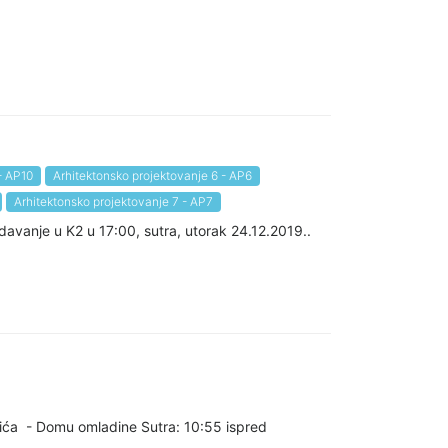
- AP10
Arhitektonsko projektovanje 6 - AP6
Arhitektonsko projektovanje 7 - AP7
davanje u K2 u 17:00, sutra, utorak 24.12.2019..
vića - Domu omladine Sutra: 10:55 ispred