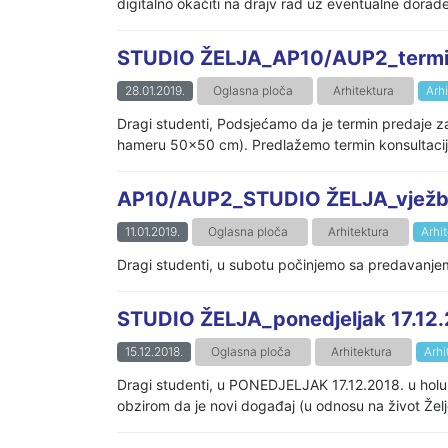
digitalno okačiti na drajv rad uz eventualne dorade
STUDIO ŽELJA_AP10/AUP2_termin 
28.01.2019.
Oglasna ploča
Arhitektura
Arh
Dragi studenti, Podsjećamo da je termin predaje 
hameru 50x50 cm). Predlažemo termin konsultacija
AP10/AUP2_STUDIO ŽELJA_vježbe i
11.01.2019.
Oglasna ploča
Arhitektura
Arhi
Dragi studenti, u subotu počinjemo sa predavan
STUDIO ŽELJA_ponedjeljak 17.12.
15.12.2018.
Oglasna ploča
Arhitektura
Arhi
Dragi studenti, u PONEDJELJAK 17.12.2018. u holu 
obzirom da je novi događaj (u odnosu na život Željezni