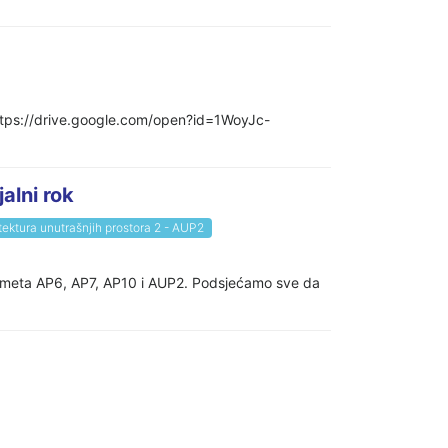
 https://drive.google.com/open?id=1WoyJc-
alni rok
tektura unutrašnjih prostora 2 - AUP2
redmeta AP6, AP7, AP10 i AUP2. Podsjećamo sve da