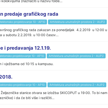
 kolokvijuma (naznačiti u nazivu folde...
predaje grafičkog rada
itektonsko projektovanje 10 - AP10
Arhitektura unutrašnjih prostora 2 - AUP2
završnog grafičkog rada zakazan za ponedjeljak 4.2.2019 u 12:00 u 
 u subotu 2.2.2019. u 10:00 časov...
 predavanja 12.1.19.
tektonsko projektovanje 10 - AP10
Arhitektura unutrašnjih prostora 2 - AUP2
jem i vježbama od 10:15 u kampusu.
2018.
tektonsko projektovanje 10 - AP10
Arhitektura unutrašnjih prostora 2 - AUP2
Željezničke stanice otvara se izložba SKICOPUT u 19:00. To bi nam bi
čke) i da će biti više i različiti...