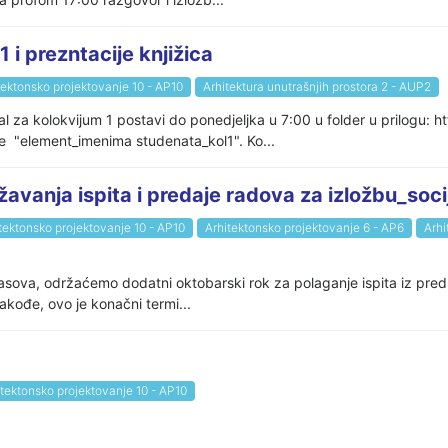
 prezntacije knjižica
tektonsko projektovanje 10 - AP10
Arhitektura unutrašnjih prostora 2 - AUP2
al za kolokvijum 1 postavi do ponedjeljka u 7:00 u folder u prilogu:
"element_imenima studenata_kol1". Ko...
vanja ispita i predaje radova za izložbu_socij
tektonsko projektovanje 10 - AP10
Arhitektonsko projektovanje 6 - AP6
Arhi
 časova, održaćemo dodatni oktobarski rok za polaganje ispita iz p
Takođe, ovo je konačni termi...
itektonsko projektovanje 10 - AP10