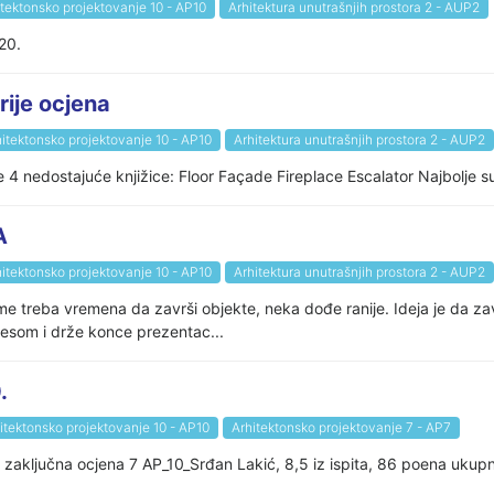
itektonsko projektovanje 10 - AP10
Arhitektura unutrašnjih prostora 2 - AUP2
020.
je ocjena
itektonsko projektovanje 10 - AP10
Arhitektura unutrašnjih prostora 2 - AUP2
ite 4 nedostajuće knjižice: Floor Façade Fireplace Escalator Najbolje
A
itektonsko projektovanje 10 - AP10
Arhitektura unutrašnjih prostora 2 - AUP2
me treba vremena da završi objekte, neka dođe ranije. Ideja je da zav
cesom i drže konce prezentac...
.
itektonsko projektovanje 10 - AP10
Arhitektonsko projektovanje 7 - AP7
, zaključna ocjena 7 AP_10_Srđan Lakić, 8,5 iz ispita, 86 poena ukupn