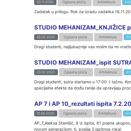
03.11.2020.
Oglasna ploča
Arhitektura
Arh
Zadatak u prilogu. Rok za izradu zadatka 16.11.2
STUDIO MEHANIZAM_KNJIŽICE pri
26.02.2020.
Oglasna ploča
Arhitektura
Arh
Dragi studenti, najljubaznije vas molim da mi vrat
STUDIO MEHANIZAM_ispit SUTR
20.02.2020.
Oglasna ploča
Arhitektura
Arh
Dragi studenti, sutra startamo u 17:00 :) tačno. Ko
specijalne efekte da dođu ranije da upravljaju pro
AP 7 i AP 10_rezultati ispita 7.2.20
10.02.2020.
Oglasna ploča
Arhitektura
Arh
AP_7_Aleksa Stanišić, 8 iz ispita, 61 poena ukupno
novom generacijom, tj. poslije 2.ispitnog roka)