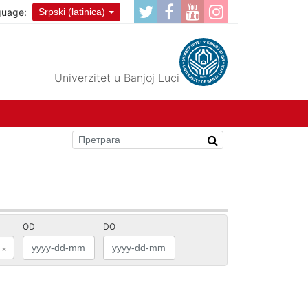
guage:
Srpski (latinica)
Univerzitet u Banjoj Luci
OD
DO
×