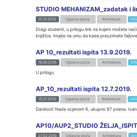
STUDIO MEHANIZAM_zadatak i lin
02.10.2019.
Oglasna ploča
Arhitektura
Arh
Dragi studenti, u prilogu link na kojem možete na
knjižice. Imajte na umu da kada preuzimate fajlove 
AP 10_rezultati ispita 13.9.2019.
19.09.2019.
Oglasna ploča
Arhitektura
Arh
U prilogu
AP_10_rezultati ispita 12.7.2019.
15.07.2019.
Oglasna ploča
Arhitektura
Arh
Danilović Nada ocjenom 6, ukupno 87 poena. Ivana Mi
AP10/AUP2_STUDIO ŽELJA_ISPIT
27.02.2019.
Oglasna ploča
Arhitektura
Arh