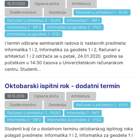
15.01.2020.
Oglasna ploča
Arhitektura
Građevinarstvo
Geodezija
Računari u arhitekturi 1 - RUA1
Računari u arhitekturi 2 - RUA2
Informatika 1 - INF1
Informatika 2 - INF2
Informatika za geodete 2 - IFG2
Informatika za geodete 1 - IFG1
I termin odbrane seminarskih radova iz nastavnih predmeta:
Informatika 1 i 2, Informatika za geodete 1 i 2, Računari u
arhitekturi 1 i 2 održaće se u petak, 24.01.2020. godine sa
početkom u 14:30 časova u Univerzitetskom računarskom
centru. Studenti...
Oktobarski ispitni rok - dodatni termin
16.10.2019.
Oglasna ploča
Arhitektura
Građevinarstvo
Geodezija
Računari u arhitekturi 1 - RUA1
Računari u arhitekturi 2 - RUA2
Informatika 1 - INF1
Informatika 2 - INF2
Informatika za geodete 2 - IFG2
Studenti koji će u dodatnom terminu oktobarskog ispitnog roka
polagati predmete: Informatika 1 i 2, Informatika za geodete 1 i