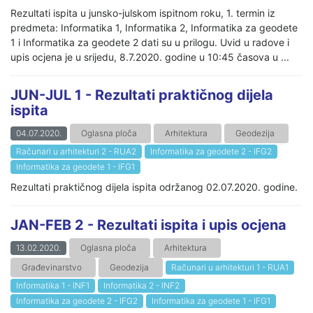
Rezultati ispita u junsko-julskom ispitnom roku, 1. termin iz
predmeta: Informatika 1, Informatika 2, Informatika za geodete
1 i Informatika za geodete 2 dati su u prilogu. Uvid u radove i
upis ocjena je u srijedu, 8.7.2020. godine u 10:45 časova u ...
JUN-JUL 1 - Rezultati praktičnog dijela
ispita
04.07.2020.
Oglasna ploča
Arhitektura
Geodezija
Računari u arhitekturi 2 - RUA2
Informatika za geodete 2 - IFG2
Informatika za geodete 1 - IFG1
Rezultati praktičnog dijela ispita održanog 02.07.2020. godine.
JAN-FEB 2 - Rezultati ispita i upis ocjena
13.02.2020.
Oglasna ploča
Arhitektura
Građevinarstvo
Geodezija
Računari u arhitekturi 1 - RUA1
Informatika 1 - INF1
Informatika 2 - INF2
Informatika za geodete 2 - IFG2
Informatika za geodete 1 - IFG1