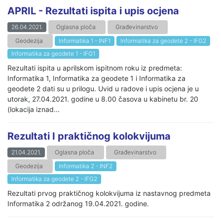
APRIL - Rezultati ispita i upis ocjena
26.04.2021.
Oglasna ploča
Građevinarstvo
Geodezija
Informatika 1 - INF1
Informatika za geodete 2 - IFG2
Informatika za geodete 1 - IFG1
Rezultati ispita u aprilskom ispitnom roku iz predmeta:
Informatika 1, Informatika za geodete 1 i Informatika za
geodete 2 dati su u prilogu. Uvid u radove i upis ocjena je u
utorak, 27.04.2021. godine u 8.00 časova u kabinetu br. 20
(lokacija iznad...
Rezultati I praktičnog kolokvijuma
21.04.2021.
Oglasna ploča
Građevinarstvo
Geodezija
Informatika 2 - INF2
Informatika za geodete 2 - IFG2
Rezultati prvog praktičnog kolokvijuma iz nastavnog predmeta
Informatika 2 održanog 19.04.2021. godine.