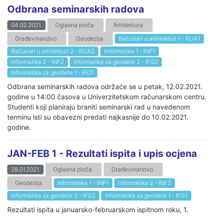
Odbrana seminarskih radova
04.02.2021.
Oglasna ploča
Arhitektura
Građevinarstvo
Geodezija
Računari u arhitekturi 1 - RUA1
Računari u arhitekturi 2 - RUA2
Informatika 1 - INF1
Informatika 2 - INF2
Informatika za geodete 2 - IFG2
Informatika za geodete 1 - IFG1
Odbrana seminarskih radova održaće se u petak, 12.02.2021.
godine u 14:00 časova u Univerzitetskom računarskom centru.
Studenti koji planiraju braniti seminarski rad u navedenom
terminu isti su obavezni predati najkasnije do 10.02.2021.
godine.
JAN-FEB 1 - Rezultati ispita i upis ocjena
28.01.2021.
Oglasna ploča
Građevinarstvo
Geodezija
Informatika 1 - INF1
Informatika 2 - INF2
Informatika za geodete 2 - IFG2
Informatika za geodete 1 - IFG1
Rezultati ispita u januarsko-februarskom ispitnom roku, 1.