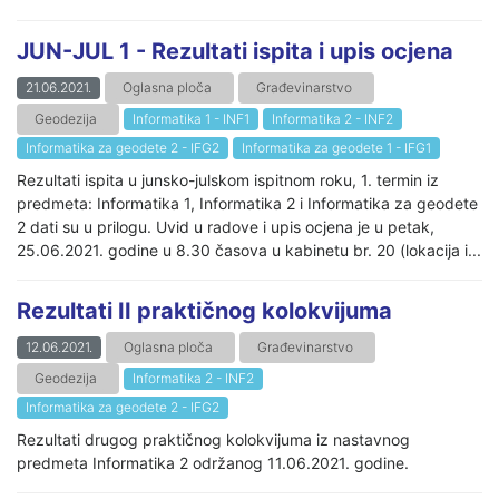
JUN-JUL 1 - Rezultati ispita i upis ocjena
21.06.2021.
Oglasna ploča
Građevinarstvo
Geodezija
Informatika 1 - INF1
Informatika 2 - INF2
Informatika za geodete 2 - IFG2
Informatika za geodete 1 - IFG1
Rezultati ispita u junsko-julskom ispitnom roku, 1. termin iz
predmeta: Informatika 1, Informatika 2 i Informatika za geodete
2 dati su u prilogu. Uvid u radove i upis ocjena je u petak,
25.06.2021. godine u 8.30 časova u kabinetu br. 20 (lokacija i...
Rezultati II praktičnog kolokvijuma
12.06.2021.
Oglasna ploča
Građevinarstvo
Geodezija
Informatika 2 - INF2
Informatika za geodete 2 - IFG2
Rezultati drugog praktičnog kolokvijuma iz nastavnog
predmeta Informatika 2 održanog 11.06.2021. godine.