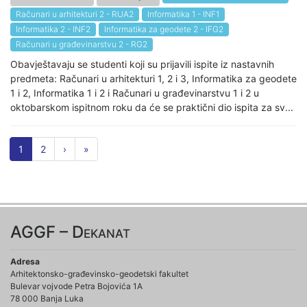
Računari u arhitekturi 2 - RUA2
Informatika 1 - INF1
Informatika 2 - INF2
Informatika za geodete 2 - IFG2
Računari u građevinarstvu 2 - RG2
Obavještavaju se studenti koji su prijavili ispite iz nastavnih
predmeta: Računari u arhitekturi 1, 2 i 3, Informatika za geodete
1 i 2, Informatika 1 i 2 i Računari u građevinarstvu 1 i 2 u
oktobarskom ispitnom roku da će se praktični dio ispita za sv...
1
2
›
»
AGGF – Dekanat
Adresa
Arhitektonsko-građevinsko-geodetski fakultet
Bulevar vojvode Petra Bojovića 1A
78 000 Banja Luka