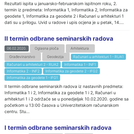
Rezultati ispita u januarsko-februarskom ispitnom roku, 2.
termin iz predmeta: Informatika 1, Informatika 2, Informatika za
geodete 1, Informatika za geodete 2 i Računari u arhitekturi 1
dati su u prilogu. Uvid u radove i upis ocjena je u petak, 14....
II termin odbrane seminarskih radova
06.02.2020.
Oglasna ploča
Arhitektura
Građevinarstvo
Geodezija
Računari u arhitekturi 1 - RUA1
Računari u arhitekturi 2 - RUA2
Informatika 1 - INF1
Informatika 2 - INF2
Informatika za geodete 2 - IFG2
Informatika za geodete 1 - IFG1
II termin odbrane seminarskih radova iz nastavnih predmeta:
Informatika 1 i 2, Informatika za geodete 1 i 2, Računari u
arhitekturi 1 i 2 održaće se u ponedjeljak 10.02.2020. godine sa
početkom u 13:00 časova u Univerzitetskom računarskom
centru. Stu...
I termin odbrane seminarskih radova