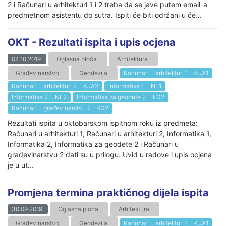
2 i Računari u arhitekturi 1 i 2 treba da se jave putem email-a
predmetnom asistentu do sutra. Ispiti će biti održani u če...
OKT - Rezultati ispita i upis ocjena
04.10.2019.
Oglasna ploča
Arhitektura
Građevinarstvo
Geodezija
Računari u arhitekturi 1 - RUA1
Računari u arhitekturi 2 - RUA2
Informatika 1 - INF1
Informatika 2 - INF2
Informatika za geodete 2 - IFG2
Računari u građevinarstvu 2 - RG2
Rezultati ispita u oktobarskom ispitnom roku iz predmeta:
Računari u arhitekturi 1, Računari u arhitekturi 2, Informatika 1,
Informatika 2, Informatika za geodete 2 i Računari u
građevinarstvu 2 dati su u prilogu. Uvid u radove i upis ocjena
je u ut...
Promjena termina praktičnog dijela ispita
30.09.2019.
Oglasna ploča
Arhitektura
Građevinarstvo
Geodezija
Računari u arhitekturi 1 - RUA1