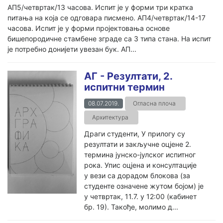
АП5/четвртак/13 часова. Испит је у форми три кратка
питања на која се одговара писмено. АП4/четвртак/14-17
часова. Испит је у форми пројектовања основе
бишепородичне стамбене зграде са 3 типа стана. На испит
је потребно донијети увезан бук. АП...
АГ - Резултати, 2.
испитни термин
08.07.2019.
Огласна плоча
Архитектура
Драги студенти, У прилогу су
резултати и закључне оцјене 2.
термина јунско-јулског испитног
рока. Упис оцјена и консултације
у вези са дорадом блокова (за
студенте означене жутом бојом) је
у четвртак, 11.7. у 12:00 (кабинет
бр. 19). Такође, молимо д...