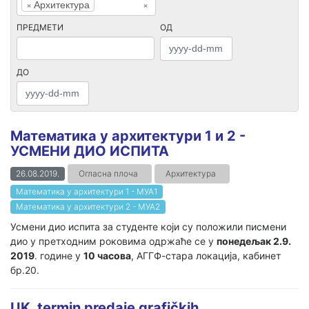
×
Архитектура
×
ПРЕДМЕТИ
ОД
ДО
Математика у архитектури 1 и 2 -
УСМЕНИ ДИО ИСПИТА
26.08.2019.
Огласна плоча
Архитектура
Математика у архитектури 1 - МУА1
Математика у архитектури 2 - МУА2
Усмени дио испита за студенте који су положили писмени
дио у претходним роковима одржаће се у
понедељак 2.9.
2019
. године у
10 часова
, АГГФ-стара локација, кабинет
бр.20.
UK_termin predaje grafičkih