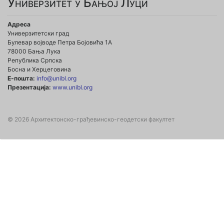
Универзитет у Бањој Луци
Адреса
Универзитетски град
Булевар војводе Петра Бојовића 1А
78000 Бања Лука
Република Српска
Босна и Херцеговина
Е-пошта:
info@unibl.org
Презентација:
www.unibl.org
© 2026 Архитектонско-грађевинско-геодетски факултет