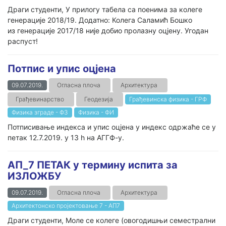
Драги студенти, У прилогу табела са поенима за колеге
генерације 2018/19. Додатно: Колега Саламић Бошко
из генерације 2017/18 није добио пролазну оцјену. Угодан
распуст!
Потпис и упис оцјена
09.07.2019.
Огласна плоча
Архитектура
Грађевинарство
Геодезија
Грађевинска физика - ГРФ
Физика зграде - ФЗ
Физика - ФИ
Потписивање индекса и упис оцјена у индекс одржаће се у
петак 12.7.2019. у 13 h на АГГФ-у.
АП_7 ПЕТАК у термину испита за
ИЗЛОЖБУ
09.07.2019.
Огласна плоча
Архитектура
Архитектонско пројектовање 7 - АП7
Драги студенти, Моле се колеге (овогодишњи семестрални