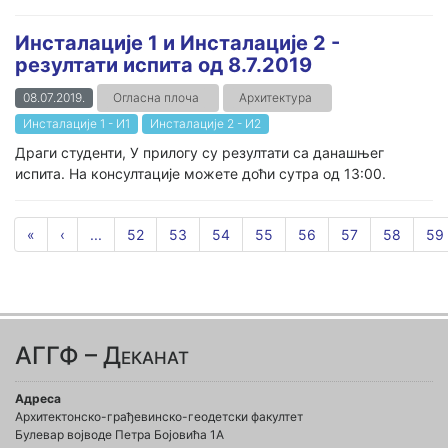
Инсталације 1 и Инсталације 2 -
резултати испита од 8.7.2019
08.07.2019.
Огласна плоча
Архитектура
Инсталације 1 - И1
Инсталације 2 - И2
Драги студенти, У прилогу су резултати са данашњег
испита. На консултације можете доћи сутра од 13:00.
«
‹
...
52
53
54
55
56
57
58
59
АГГФ – Деканат
Адреса
Архитектонско-грађевинско-геодетски факултет
Булевар војводе Петра Бојовића 1A