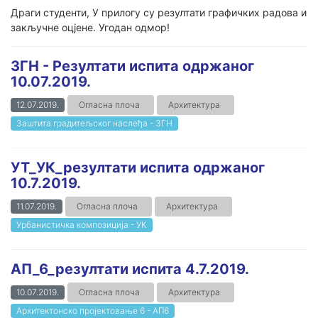
Драги студенти, У прилогу су резултати графичких радова и
закључне оцјене. Угодан одмор!
ЗГН - Резултати испита одржаног
10.07.2019.
12.07.2019.
Огласна плоча
Архитектура
Заштита градитељског наслеђа - ЗГН
УТ_УК_резултати испита одржаног
10.7.2019.
11.07.2019.
Огласна плоча
Архитектура
Урбанистичка композиција - УК
АП_6_резултати испита 4.7.2019.
10.07.2019.
Огласна плоча
Архитектура
Архитектонско пројектовање 6 - АП6