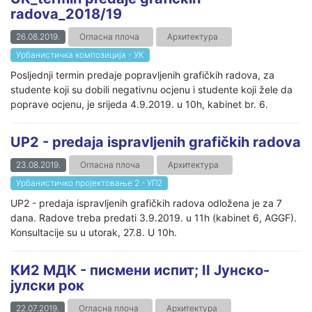
radova_2018/19
26.08.2019.
Огласна плоча
Архитектура
Урбанистичка композиција - УК
Posljednji termin predaje popravljenih grafičkih radova, za
studente koji su dobili negativnu ocjenu i studente koji žele da
poprave ocjenu, je srijeda 4.9.2019. u 10h, kabinet br. 6.
UP2 - predaja ispravljenih grafičkih radova
23.08.2019.
Огласна плоча
Архитектура
Урбанистичко пројектовање 2 - УП2
UP2 - predaja ispravljenih grafičkih radova odložena je za 7
dana. Radove treba predati 3.9.2019. u 11h (kabinet 6, AGGF).
Konsultacije su u utorak, 27.8. U 10h.
КИ2 МДК - писмени испит; II Јунско-
јулски рок
22.07.2019.
Огласна плоча
Архитектура