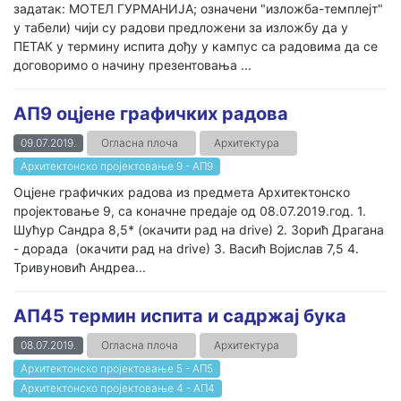
задатак: МОТЕЛ ГУРМАНИЈА; означени "изложба-темплејт"
у табели) чији су радови предложени за изложбу да у
ПЕТАК у термину испита дођу у кампус са радовима да се
договоримо о начину презентовања ...
АП9 оцјене графичких радова
09.07.2019.
Огласна плоча
Архитектура
Архитектонско пројектовање 9 - АП9
Оцјене графичких радова из предмета Архитектонско
пројектовање 9, са коначне предаје од 08.07.2019.год. 1.
Шућур Сандра 8,5* (окачити рад на drive) 2. Зорић Драгана
- дорада (окачити рад на drive) 3. Васић Војислав 7,5 4.
Тривуновић Андреа...
АП45 термин испита и садржај бука
08.07.2019.
Огласна плоча
Архитектура
Архитектонско пројектовање 5 - АП5
Архитектонско пројектовање 4 - АП4