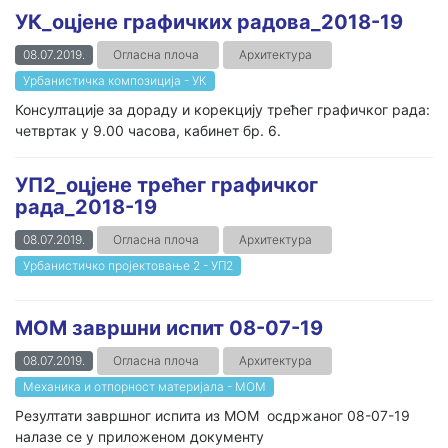
УК_оцјене графичких радова_2018-19
08.07.2019.
Огласна плоча
Архитектура
Урбанистичка композиција - УК
Консултације за дораду и корекцију трећег графичког рада:
четвртак у 9.00 часова, кабинет бр. 6.
УП2_оцјене трећег графичког
рада_2018-19
08.07.2019.
Огласна плоча
Архитектура
Урбанистичко пројектовање 2 - УП2
МОМ завршни испит 08-07-19
08.07.2019.
Огласна плоча
Архитектура
Механика и отпорност материјала - МОМ
Резултати завршног испита из МОМ осдржаног 08-07-19
налазе се у приложеном документу