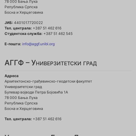
78 000 Бања Лука
Република Српска
Босна и Херцеговина
ЈИБ:
4401017720022
Тел. централа:
+387 51 462 616
Студентска служба:
+387 51 462 545
Е-пошта:
info@aggf.unibl.org
АГГФ – Универзитетски град
Адреса
Архитектонско-грађевинско-геодетски факултет
Универзитетски град
Булевар војводе Петра Бојовића 1A
78 000 Бања Лука
Република Српска
Босна и Херцеговина
Тел. централа:
+387 51 462 616