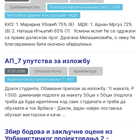
Грађевинарство
Конструктерско инжењерство 2 - КИ2
Металне и дрвене конструкције - МДК
КИ2: 1. Маријана Убовић 75% (8) МДК: 1. Аднан Мргуз 72%
(8) 2. Наташа Игњатић 65% (7) Усмени испит ће се одржати
са првим доласком прог. Драгана Милашиновића, о чему ће
благовремено бити окачено обвјештење.
АП_7 упутства за изложбу
17.07.2019.
Огласна плоча
Архитектура
Архитектонско пројектовање 7 - АП7
Драги студенти, Обавезни прилози за изложбу: 1) макета, Р
1:500. димензије подлоге за макету 50цм х 50цм (подлога
треба да буде идентична код свих студената и треба да
обухвати и ток Врбаса - Дакле, један човјек поставља
обухват векторски и качи ...
Збир бодова и закључне оцене из
Урбанистичког пројектовања 2 -