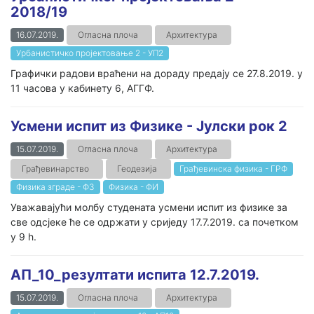
2018/19
16.07.2019.
Огласна плоча
Архитектура
Урбанистичко пројектовање 2 - УП2
Графички радови враћени на дораду предају се 27.8.2019. у
11 часова у кабинету 6, АГГФ.
Усмени испит из Физике - Јулски рок 2
15.07.2019.
Огласна плоча
Архитектура
Грађевинарство
Геодезија
Грађевинска физика - ГРФ
Физика зграде - ФЗ
Физика - ФИ
Уважавајући молбу студената усмени испит из физике за
све одсјеке ће се одржати у сриједу 17.7.2019. са почетком
у 9 h.
АП_10_резултати испита 12.7.2019.
15.07.2019.
Огласна плоча
Архитектура