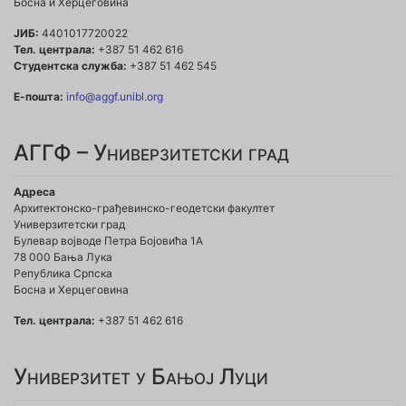
Босна и Херцеговина
ЈИБ:
4401017720022
Тел. централа:
+387 51 462 616
Студентска служба:
+387 51 462 545
Е-пошта:
info@aggf.unibl.org
АГГФ – Универзитетски град
Адреса
Архитектонско-грађевинско-геодетски факултет
Универзитетски град
Булевар војводе Петра Бојовића 1A
78 000 Бања Лука
Република Српска
Босна и Херцеговина
Тел. централа:
+387 51 462 616
Универзитет у Бањој Луци