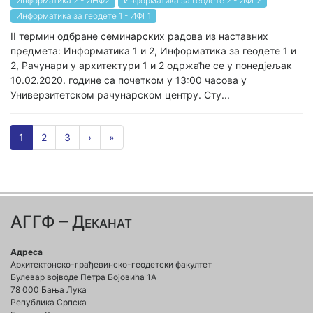
Информатика 2 - ИНФ2
Информатика за геодете 2 - ИФГ2
Информатика за геодете 1 - ИФГ1
II термин одбране семинарских радова из наставних
предмета: Информатика 1 и 2, Информатика за геодете 1 и
2, Рачунари у архитектури 1 и 2 одржаће се у понедјељак
10.02.2020. године са почетком у 13:00 часова у
Универзитетском рачунарском центру. Сту...
1
2
3
›
»
АГГФ – Деканат
Адреса
Архитектонско-грађевинско-геодетски факултет
Булевар војводе Петра Бојовића 1A
78 000 Бања Лука
Република Српска