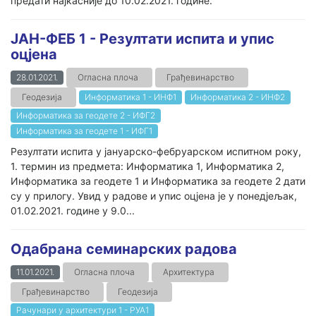
предати најкасније до 10.02.2021. године.
ЈАН-ФЕБ 1 - Резултати испита и упис
оцјена
28.01.2021.
Огласна плоча
Грађевинарство
Геодезија
Информатика 1 - ИНФ1
Информатика 2 - ИНФ2
Информатика за геодете 2 - ИФГ2
Информатика за геодете 1 - ИФГ1
Резултати испита у јануарско-фебруарском испитном року,
1. термин из предмета: Информатика 1, Информатика 2,
Информатика за геодете 1 и Информатика за геодете 2 дати
су у прилогу. Увид у радове и упис оцјена је у понедјељак,
01.02.2021. године у 9.0...
Одабрана семинарских радова
11.01.2021.
Огласна плоча
Архитектура
Грађевинарство
Геодезија
Рачунари у архитектури 1 - РУА1