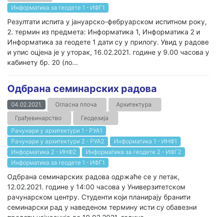
Информатика за геодете 1 - ИФГ1
Резултати испита у јануарско-фебруарском испитном року,
2. термин из предмета: Информатика 1, Информатика 2 и
Информатика за геодете 1 дати су у прилогу. Увид у радове
и упис оцјена је у уторак, 16.02.2021. године у 9.00 часова у
кабинету бр. 20 (ло...
Одбрана семинарских радова
04.02.2021.
Огласна плоча
Архитектура
Грађевинарство
Геодезија
Рачунари у архитектури 1 - РУА1
Рачунари у архитектури 2 - РУА2
Информатика 1 - ИНФ1
Информатика 2 - ИНФ2
Информатика за геодете 2 - ИФГ2
Информатика за геодете 1 - ИФГ1
Одбрана семинарских радова одржаће се у петак,
12.02.2021. године у 14:00 часова у Универзитетском
рачунарском центру. Студенти који планирају бранити
семинарски рад у наведеном термину исти су обавезни