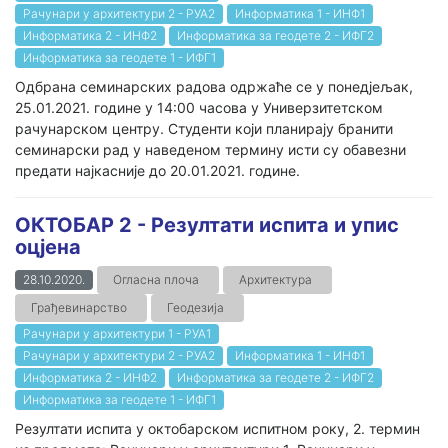
Рачунари у архитектури 2 - РУА2
Информатика 1 - ИНФ1
Информатика 2 - ИНФ2
Информатика за геодете 2 - ИФГ2
Информатика за геодете 1 - ИФГ1
Одбрана семинарских радова одржаће се у понедјељак,
25.01.2021. године у 14:00 часова у Универзитетском
рачунарском центру. Студенти који планирају бранити
семинарски рад у наведеном термину исти су обавезни
предати најкасније до 20.01.2021. године.
ОКТОБАР 2 - Резултати испита и упис
оцјена
28.10.2020.
Огласна плоча
Архитектура
Грађевинарство
Геодезија
Рачунари у архитектури 1 - РУА1
Рачунари у архитектури 2 - РУА2
Информатика 1 - ИНФ1
Информатика 2 - ИНФ2
Информатика за геодете 2 - ИФГ2
Информатика за геодете 1 - ИФГ1
Резултати испита у октобарском испитном року, 2. термин