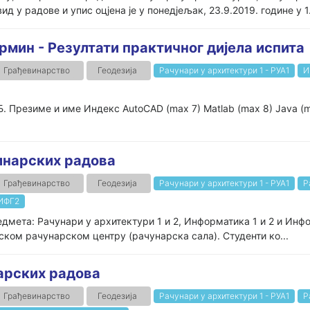
д у радове и упис оцјена је у понедјељак, 23.9.2019. године у 1.
рмин - Резултати практичног дијела испита
Грађевинарство
Геодезија
Рачунари у архитектури 1 - РУА1
И
 Презиме и име Индекс AutoCAD (max 7) Matlab (max 8) Java (ma
инарских радова
Грађевинарство
Геодезија
Рачунари у архитектури 1 - РУА1
Р
 ИФГ2
мета: Рачунари у архитектури 1 и 2, Информатика 1 и 2 и Инфор
тском рачунарском центру (рачунарска сала). Студенти ко...
арских радова
Грађевинарство
Геодезија
Рачунари у архитектури 1 - РУА1
Р