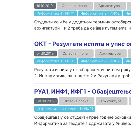
16.10.2019.
Огласна плоча
Архитектура
Информатика 1 - ИНФ1
Информатика 2 - ИНФ2
Ин
Студенти који ће у додатном термину октобарск
архитектури 1 и 2 треба да се јаве путем email
ОКТ - Резултати испита и упис о
04.10.2019.
Огласна плоча
Архитектура
Информатика 1 - ИНФ1
Информатика 2 - ИНФ2
Ин
Резултати испита у октобарском испитном року
2, Информатика за геодете 2 и Рачунари у грађев
РУА1, ИНФ1, ИФГ1 - Обавјештењ
30.09.2019.
Огласна плоча
Архитектура
Информатика за геодете 1 - ИФГ1
Обавјештавају се студенти прве године основн
Информатика за геодете 1 одржавати у Универз