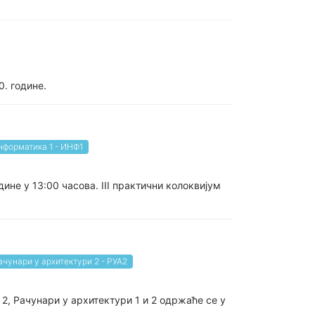
. године.
нформатика 1 - ИНФ1
ине у 13:00 часова. III практични колоквијум
ачунари у архитектури 2 - РУА2
2, Рачунари у архитектури 1 и 2 одржаће се у