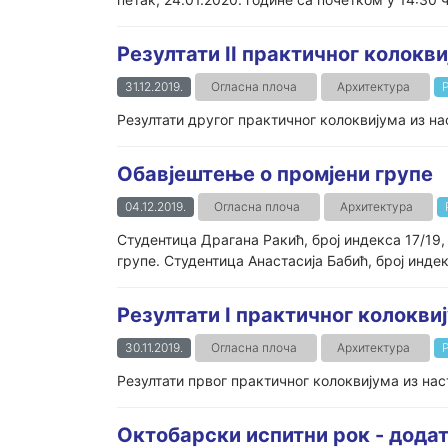
Резултати II практичног колокв
31.12.2019.
Огласна плоча
Архитектура
Резултати другог практичног колоквијума из на
Обавјештење о промјени групе
04.12.2019.
Огласна плоча
Архитектура
Студентица Драгана Ракић, број индекса 17/19,
групе. Студентица Анастасија Бабић, број индекс
Резултати I практичног колокви
30.11.2019.
Огласна плоча
Архитектура
Резултати првог практичног колоквијума из нас
Октобарски испитни рок - дода