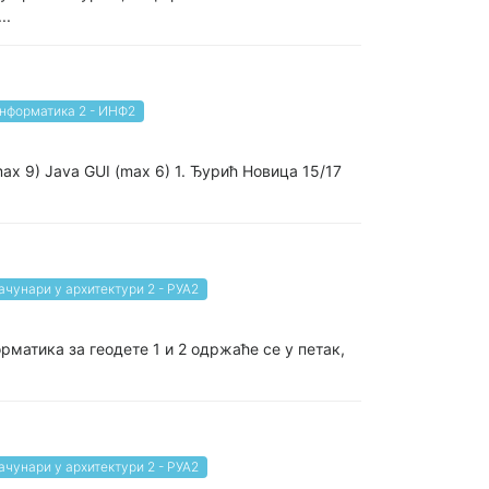
..
нформатика 2 - ИНФ2
x 9) Java GUI (max 6) 1. Ђурић Новица 15/17
ачунари у архитектури 2 - РУА2
матика за геодете 1 и 2 одржаће се у петак,
ачунари у архитектури 2 - РУА2