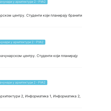
ачунари у архитектури 2 - РУА2
рском центру. Студенти који планирају бранити
чунари у архитектури 2 - РУА2
рачунарском центру. Студенти који планирају
ачунари у архитектури 2 - РУА2
 архитектури 2, Информатика 1, Информатика 2,