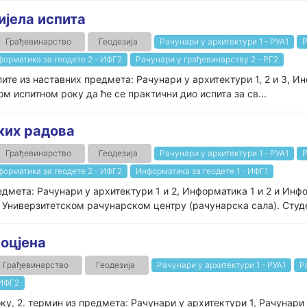
ијела испита
Грађевинарство
Геодезија
Рачунари у архитектури 1 - РУА1
Р
форматика за геодете 2 - ИФГ2
Рачунари у грађевинарству 2 - РГ2
пите из наставних предмета: Рачунари у архитектури 1, 2 и 3, И
ом испитном року да ће се практични дио испита за св...
ких радова
Грађевинарство
Геодезија
Рачунари у архитектури 1 - РУА1
Р
форматика за геодете 2 - ИФГ2
Информатика за геодете 1 - ИФГ1
мета: Рачунари у архитектури 1 и 2, Информатика 1 и 2 и Инфо
у Универзитетском рачунарском центру (рачунарска сала). Студе
 оцјена
Грађевинарство
Геодезија
Рачунари у архитектури 1 - РУА1
Р
 ИФГ2
ку, 2. термин из предмета: Рачунари у архитектури 1, Рачунари