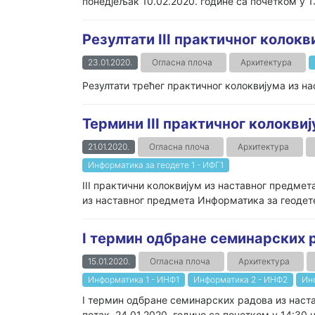
понедјељак 10.02.2020. године са почетком у 1
Резултати III практичног колокв
23.01.2020.
Огласна плоча
Архитектура
Резултати трећег практичног колоквијума из на
Термини III практичног колокви
21.01.2020.
Огласна плоча
Архитектура
Информатика за геодете 1 - ИФГ1
III практични колоквијум из наставног предмета
из наставног предмета Информатика за геодете 1
I термин одбране семинарских 
15.01.2020.
Огласна плоча
Архитектура
Информатика 1 - ИНФ1
Информатика 2 - ИНФ2
Ин
I термин одбране семинарских радова из наста
петак, 24.01.2020. године са почетком у 14:30