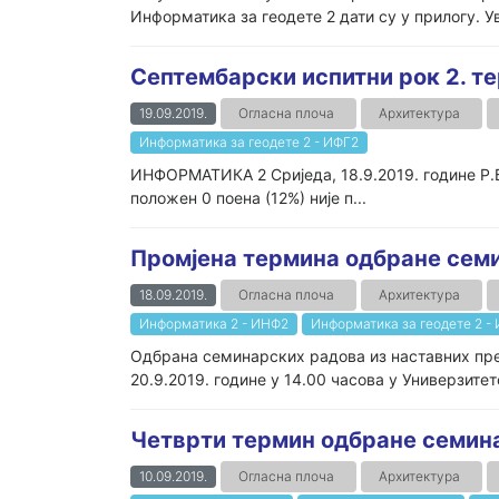
Информатика за геодете 2 дати су у прилогу. Уви
Септембарски испитни рок 2. те
19.09.2019.
Огласна плоча
Архитектура
Информатика за геодете 2 - ИФГ2
ИНФОРМАТИКА 2 Сриједа, 18.9.2019. године Р.Б.
положен 0 поена (12%) није п...
Промјена термина одбране сем
18.09.2019.
Огласна плоча
Архитектура
Информатика 2 - ИНФ2
Информатика за геодете 2 -
Одбрана семинарских радова из наставних пред
20.9.2019. године у 14.00 часова у Универзите
Четврти термин одбране семин
10.09.2019.
Огласна плоча
Архитектура