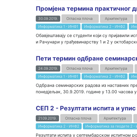
Промјена термина практичног д
30.09.2019.
Огласна плоча
Архитектура
Информатика 1 - ИНФ1
Информатика 2 - ИНФ2
Ин
Обавјештавају се студенти који су пријавили ис
и Рачунари у грађевинарству 1 и 2 у октобарск
Пети термин одбране семинарс
24.09.2019.
Огласна плоча
Архитектура
Информатика 1 - ИНФ1
Информатика 2 - ИНФ2
Ин
Одбрана семинарских радова из наставних пред
понедјељак, 30.9.2019. године у 13.00 часова 
СЕП 2 - Резултати испита и упис
21.09.2019.
Огласна плоча
Архитектура
Информатика 2 - ИНФ2
Информатика за геодете 2 -
Резултати испита у септембарском испитном ро