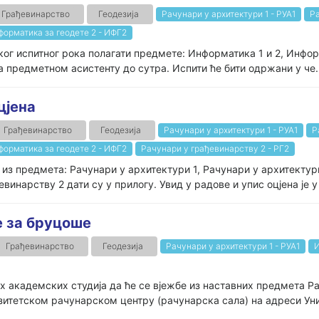
Грађевинарство
Геодезија
Рачунари у архитектури 1 - РУА1
Ра
форматика за геодете 2 - ИФГ2
ог испитног рока полагати предмете: Информатика 1 и 2, Информ
-а предметном асистенту до сутра. Испити ће бити одржани у че..
цјена
Грађевинарство
Геодезија
Рачунари у архитектури 1 - РУА1
Р
форматика за геодете 2 - ИФГ2
Рачунари у грађевинарству 2 - РГ2
 из предмета: Рачунари у архитектури 1, Рачунари у архитекту
инарству 2 дати су у прилогу. Увид у радове и упис оцјена је у у
е за бруцоше
Грађевинарство
Геодезија
Рачунари у архитектури 1 - РУА1
И
их академских студија да ће се вјежбе из наставних предмета Р
итетском рачунарском центру (рачунарска сала) на адреси Уни