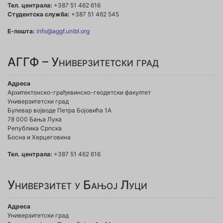
Тел. централа:
+387 51 462 616
Студентска служба:
+387 51 462 545
Е-пошта:
info@aggf.unibl.org
АГГФ – Универзитетски град
Адреса
Архитектонско-грађевинско-геодетски факултет
Универзитетски град
Булевар војводе Петра Бојовића 1A
78 000 Бања Лука
Република Српска
Босна и Херцеговина
Тел. централа:
+387 51 462 616
Универзитет у Бањој Луци
Адреса
Универзитетски град