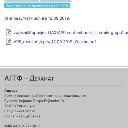
Архитектонско пројектовање 9 - АП9
АП9 резултати испита 12.09.2019.
zapisnikPopunjen_OA07AP9_septembarski_I_termin_grupa1.p
AP9_rezultati_ispita_12.09.2019._Ocjene.pdf
АГГФ – Деканат
Адреса
Архитектонско-грађевинско-геодетски факултет
Булевар војводе Петра Бојовића 1A
78 000 Бања Лука
Република Српска
Босна и Херцеговина
ЈИБ:
4401017720022