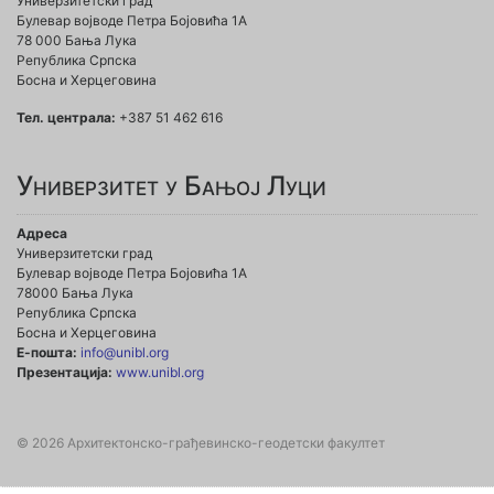
Универзитетски град
Булевар војводе Петра Бојовића 1A
78 000 Бања Лука
Република Српска
Босна и Херцеговина
Тел. централа:
+387 51 462 616
Универзитет у Бањој Луци
Адреса
Универзитетски град
Булевар војводе Петра Бојовића 1А
78000 Бања Лука
Република Српска
Босна и Херцеговина
Е-пошта:
info@unibl.org
Презентација:
www.unibl.org
© 2026 Архитектонско-грађевинско-геодетски факултет