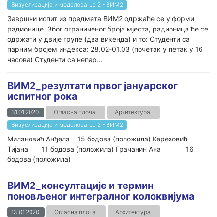
Визуелизација и моделовање 2 - ВИМ2
Завршни испит из предмета ВИМ2 одржаће се у форми
радионице. Због ограниченог броја мјеста, радионица ће се
одржати у двије групе (два викенда) и то: Студенти са
парним бројем индекса: 28.02-01.03 (почетак у петак у 16
часова) Студенти са непар...
ВИМ2_резултати првог јануарског
испитног рока
31.01.2020.
Огласна плоча
Архитектура
Визуелизација и моделовање 2 - ВИМ2
Милановић Анђела 15 бодова (положила) Керезовић
Тијана 11 бодова (положила) Грачанин Ана 16
бодова (положила)
ВИМ2_консултације и термин
поновљеног интегралног колоквијума
13.01.2020.
Огласна плоча
Архитектура