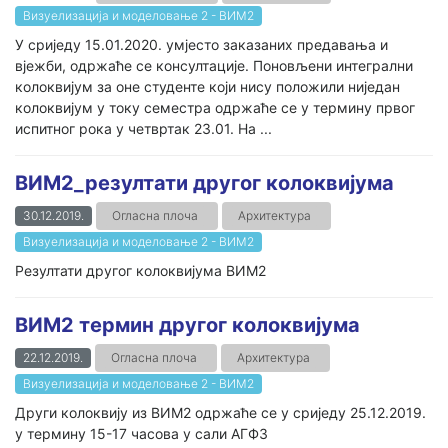
Визуелизација и моделовање 2 - ВИМ2
У сриједу 15.01.2020. умјесто заказаних предавања и
вјежби, одржаће се консултације. Поновљени интегрални
колоквијум за оне студенте који нису положили ниједан
колоквијум у току семестра одржаће се у термину првог
испитног рока у четвртак 23.01. На ...
ВИМ2_резултати другог колоквијума
30.12.2019.
Огласна плоча
Архитектура
Визуелизација и моделовање 2 - ВИМ2
Резултати другог колоквијума ВИМ2
ВИМ2 термин другог колоквијума
22.12.2019.
Огласна плоча
Архитектура
Визуелизација и моделовање 2 - ВИМ2
Други колоквију из ВИМ2 одржаће се у сриједу 25.12.2019.
у термину 15-17 часова у сали АГФ3