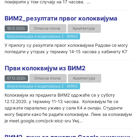
помјерити у том случају на 17 часова. ...
ВИМ2_резултати првог колоквијума
18.12.2020.
Огласна плоча
Архитектура
Визуелизација и моделовање 2 - ВИМ2
У прилогу су резултати првог колоквијума Радови се могу
погледати у уторак у термину 14-15 часова у кабинету К7
Први колоквијум из ВИМ2
07.12.2020.
Огласна плоча
Архитектура
Визуелизација и моделовање 2 - ВИМ2
Колоквијум из предмета ВИМ2 одржаће се у суботу
12.12.2020. у термину 11-13 часова. Колоквијум ће се
одржати паралелно уживо у сали К4 и онлајн. Студенти
могу бирати како ће радити колоквијум. Линк за колоквијум
је meet.google.com/pck-eioz-sru Умј...