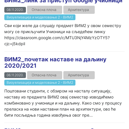
ВИМ2_линк за приступ Google учионици
08.11.2020.
Огласна плоча
Архитектура
Визуелизација и моделовање 2 - ВИМ2
Сви који желе да слушају предмет ВИМ2 у овом семестру
могу се прикључити Учионици на сљедећем линку
https://classroom.google.com/c/MTU3NjY4MzYzOTY5?
cjc=j5kdpil
ВИМ2_почетак наставе на даљину
2020/2021
06.11.2020.
Огласна плоча
Архитектура
Визуелизација и моделовање 2 - ВИМ2
Поштовани студенти, с обзиром на насталу ситуацију,
наставу из предмета ВИМ2 овај семестар изводићемо
комбиновано у учионици и на даљину. Како смо у процесу
преласка на нови наставни план на архитектури, ово ће
бити посљедња година извођења овог пре...