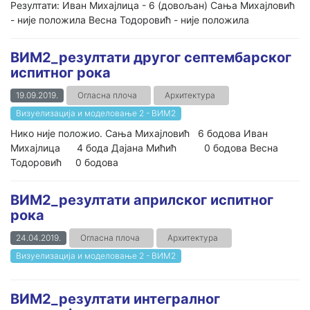
Резултати: Иван Михајлица - 6 (довољан) Сања Михајловић
- није положила Весна Тодоровић - није положила
ВИМ2_резултати другог септембарског
испитног рока
19.09.2019.
Огласна плоча
Архитектура
Визуелизација и моделовање 2 - ВИМ2
Нико није положио. Сања Михајловић 6 бодова Иван
Михајлица 4 бода Дајана Мићић 0 бодова Весна
Тодоровић 0 бодова
ВИМ2_резултати априлског испитног
рока
24.04.2019.
Огласна плоча
Архитектура
Визуелизација и моделовање 2 - ВИМ2
ВИМ2_резултати интегралног