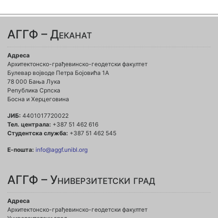
АГГФ – Деканат
Адреса
Архитектонско-грађевинско-геодетски факултет
Булевар војводе Петра Бојовића 1A
78 000 Бања Лука
Република Српска
Босна и Херцеговина
ЈИБ:
4401017720022
Тел. централа:
+387 51 462 616
Студентска служба:
+387 51 462 545
Е-пошта:
info@aggf.unibl.org
АГГФ – Универзитетски град
Адреса
Архитектонско-грађевинско-геодетски факултет