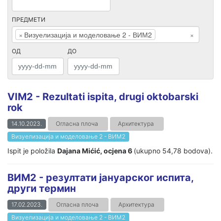
ПРЕДМЕТИ
×
Визуелизација и моделовање 2 - ВИМ2
×
ОД
ДО
VIM2 - Rezultati ispita, drugi oktobarski
rok
14.10.2023.
Огласна плоча
Архитектура
Визуелизација и моделовање 2 - ВИМ2
Ispit je položila
Dajana Mićić, ocjena 6
(ukupno 54,78 bodova).
ВИМ2 - резултати јануарског испита,
други термин
17.02.2023.
Огласна плоча
Архитектура
Визуелизација и моделовање 2 - ВИМ2