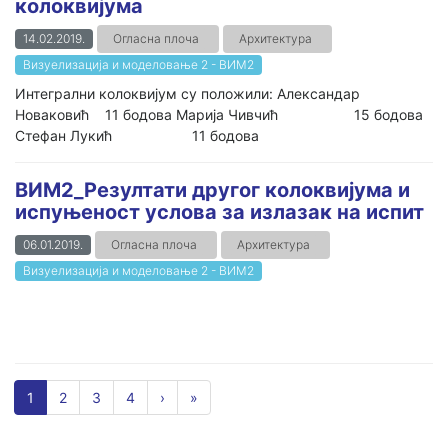
колоквијума
14.02.2019.
Огласна плоча
Архитектура
Визуелизација и моделовање 2 - ВИМ2
Интегрални колоквијум су положили: Александар
Новаковић 11 бодова Марија Чивчић 15 бодова
Стефан Лукић 11 бодова
ВИМ2_Резултати другог колоквијума и
испуњеност услова за излазак на испит
06.01.2019.
Огласна плоча
Архитектура
Визуелизација и моделовање 2 - ВИМ2
1
2
3
4
›
»