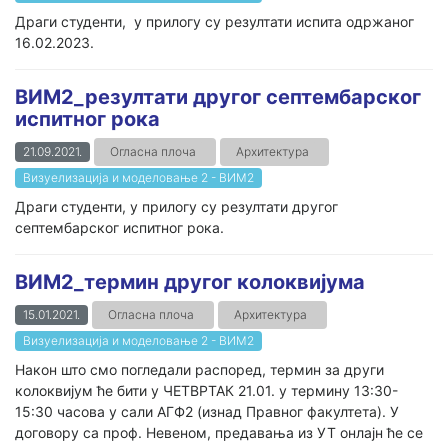
Драги студенти, у прилогу су резултати испита одржаног
16.02.2023.
ВИМ2_резултати другог септембарског
испитног рока
21.09.2021.
Огласна плоча
Архитектура
Визуелизација и моделовање 2 - ВИМ2
Драги студенти, у прилогу су резултати другог
септембарског испитног рока.
ВИМ2_термин другог колоквијума
15.01.2021.
Огласна плоча
Архитектура
Визуелизација и моделовање 2 - ВИМ2
Након што смо погледали распоред, термин за други
колоквијум ће бити у ЧЕТВРТАК 21.01. у термину 13:30-
15:30 часова у сали АГФ2 (изнад Правног факултета). У
договору са проф. Невеном, предавања из УТ онлајн ће се