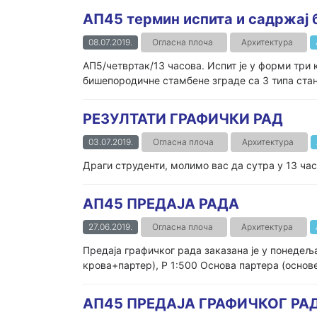
АП45 термин испита и садржај 
08.07.2019.
Огласна плоча
Архитектура
АП5/четвртак/13 часова. Испит је у форми три 
бишепородичне стамбене зграде са 3 типа стана.
РЕЗУЛТАТИ ГРАФИЧКИ РАД
03.07.2019.
Огласна плоча
Архитектура
Драги струденти, молимо вас да сутра у 13 час
АП45 ПРЕДАЈА РАДА
27.06.2019.
Огласна плоча
Архитектура
Предаја графичког рада заказана је у понедеља
крова+партер), Р 1:500 Основа партера (основе
АП45 ПРЕДАЈА ГРАФИЧКОГ РА