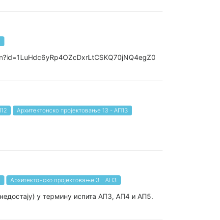
4
en?id=1LuHdc6yRp4OZcDxrLtCSKQ70jNQ4egZ0
П12
Архитектонско пројектовање 13 - АП13
4
Архитектонско пројектовање 3 - АП3
недостају) у термину испита АП3, АП4 и АП5.