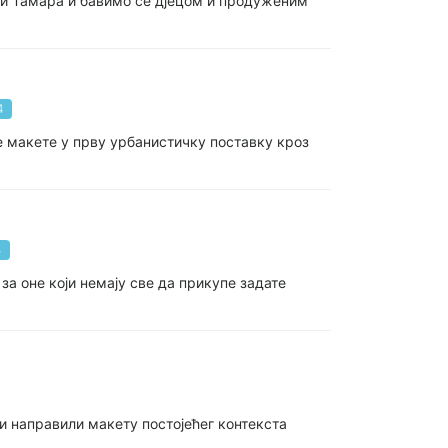
зи Тамара и бавимо се дјецом и продуженим
4
не макете у прву урбанистичку поставку кроз
4
за оне који немају све да прикупе задате
 и направили макету постојећег контекста