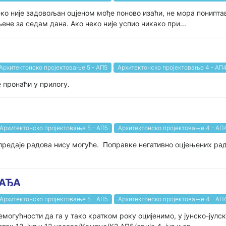
еко није задовољан оцјеном мође поново изаћи, не мора понипта
ене за седам дана. Ако неко није успио никако при...
Архитектонско пројектовање 5 - АП5
Архитектонско пројектовање 4 - АП
е пронаћи у прилогу.
Архитектонско пројектовање 5 - АП5
Архитектонско пројектовање 4 - АП
предаје радова нису могуће. Поправке негативно оцјењених рад
ГАЂА
Архитектонско пројектовање 5 - АП5
Архитектонско пројектовање 4 - АП
емогућности да га у тако кратком року оцијенимо, у јунско-јул