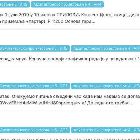
товање 5 - АП5
Архитектонско пројектовање 4 - АП4
к 1. јули 2019 у 10 часова ПРИЛОЗИ: Концепт (фото, скице, дија
 приземља +партер), Р 1:200 Основа гара...
Архитектонско пројектовање 5 - АП5
Архитектонско пројектовање 4 - АП
асова_кампус. Коначна предаја графичког рада је у понедељак ( 1.
Архитектонско пројектовање 5 - АП5
Архитектонско пројектовање 4 - АП
адатак. Очекујемо питања сљедечи час када нам надамо се дола
3Z9WvzE6Hd4eMIW-wJHHd89spredqskv а/ До сада сте требал...
Архитектонско пројектовање 5 - АП5
Архитектонско пројектовање 4 - АП