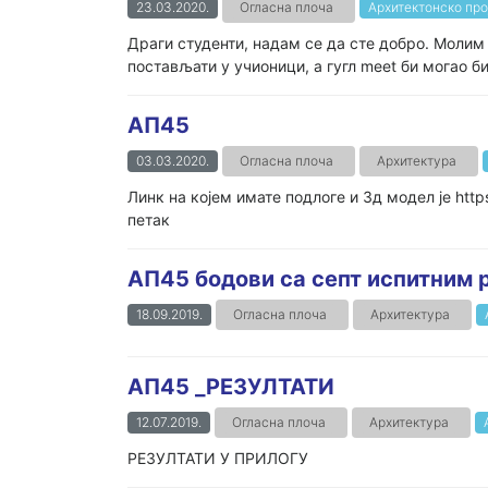
23.03.2020.
Огласна плоча
Архитектонско про
Драги студенти, надам се да сте добро. Молим 
постављати у учионици, а гугл meet би могао би
АП45
03.03.2020.
Огласна плоча
Архитектура
Линк на којем имате подлоге и 3д модел је ht
петак
АП45 бодови са септ испитним 
18.09.2019.
Огласна плоча
Архитектура
АП45 _РЕЗУЛТАТИ
12.07.2019.
Огласна плоча
Архитектура
РЕЗУЛТАТИ У ПРИЛОГУ