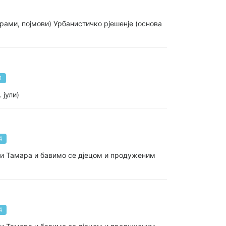
грами, појмови) Урбанистичко рјешенје (основа
4
 јули)
4
зи Тамара и бавимо се дјецом и продуженим
4