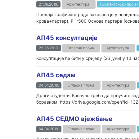
27.06.2019.
Архитектура
Архитектонско пројек
Предаја графичког рада заказана је у понедеља
крова+партер), Р 1:500 Основа партера (основе
АП45 консултације
23.06.2019.
Огласна плоча
Архитектура
Консултације ће бити у сриједу (26 јуни) у 10 ч
AП45 седам
04.04.2019.
Огласна плоча
Архитектура
Драги студенти, Коначно треба да проучите з
боравком. https://drive.google.com/open?id=1
АП45 СЕДМО вјежбање
04.04.2019.
Огласна плоча
Архитектура