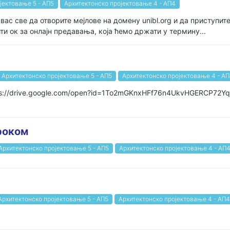
јектовање 5 - АП5
Архитектонско пројектовање 4 - АП4
вас све да отворите мејлове на домену unibl.org и да приступит
ти ок за онлајн предавања, која ћемо држати у термину...
Архитектонско пројектовање 5 - АП5
Архитектонско пројектовање 4 - А
tps://drive.google.com/open?id=1To2mGKnxHFf76n4UkvHGERCP72Y
роком
Архитектонско пројектовање 5 - АП5
Архитектонско пројектовање 4 - АП
Архитектонско пројектовање 5 - АП5
Архитектонско пројектовање 4 - АП4