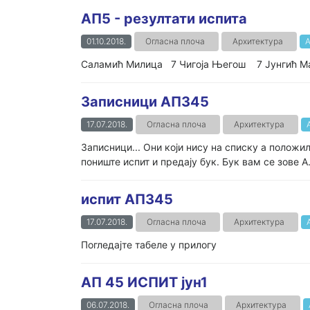
АП5 - резултати испита
01.10.2018.
Огласна плоча
Архитектура
А
Саламић Милица 7 Чигоја Његош 7 Јунгић М
Записници АП345
17.07.2018.
Огласна плоча
Архитектура
Записници... Они који нису на списку а положи
пониште испит и предају бук. Бук вам се зове А.
испит АП345
17.07.2018.
Огласна плоча
Архитектура
Погледајте табеле у прилогу
АП 45 ИСПИТ јун1
06.07.2018.
Огласна плоча
Архитектура