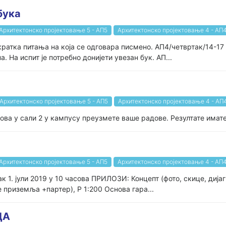
бука
Архитектонско пројектовање 5 - АП5
Архитектонско пројектовање 4 - АП
кратка питања на која се одговара писмено. АП4/четвртак/14-17
 На испит је потребно донијети увезан бук. АП...
Архитектонско пројектовање 5 - АП5
Архитектонско пројектовање 4 - АП
ова у сали 2 у кампусу преузмете ваше радове. Резултате имате
Архитектонско пројектовање 5 - АП5
Архитектонско пројектовање 4 - АП
к 1. јули 2019 у 10 часова ПРИЛОЗИ: Концепт (фото, скице, дија
 приземља +партер), Р 1:200 Основа гара...
ДА