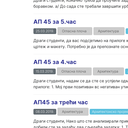
Драги студенти, Коначно треба да проучите з
боравком. а/ До сада сте требали завршити урб
АП 45 за 5.час
25.03.2019.
Огласна плоча
Архитектура
Драги студенти, да вас подсјетимо на прилоге 
цртеж и макету. Потребно је да препознате осн
АП 45 за 4.час
15.03.2019.
Огласна плоча
Архитектура
Драги студенти, надам се да сте се успјели од
прилоге: 1. Мој први позитиван вс негативан ут
АП45 за трећи час
08.03.2019.
Архитектура
Архитектонско проје
Драги студенти, Нако што сте анализирали прим
добили сте за задаћу два сљедећа задатка: 1. Т