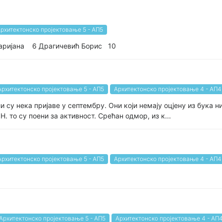
рхитектонско пројектовање 5 - АП5
аријана 6 Драгичевић Борис 10
Архитектонско пројектовање 5 - АП5
Архитектонско пројектовање 4 - АП4
ли су нека пријаве у септембру. Они који немају оцјену из бука
Н. то су поени за активност. Срећан одмор, из к...
Архитектонско пројектовање 5 - АП5
Архитектонско пројектовање 4 - АП4
Архитектонско пројектовање 5 - АП5
Архитектонско пројектовање 4 - АП