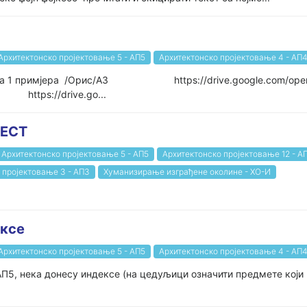
Архитектонско пројектовање 5 - АП5
Архитектонско пројектовање 4 - АП
анализа 1 примјера /Орис/А3 https://drive.google.com/op
tps://drive.go...
ТЕСТ
Архитектонско пројектовање 5 - АП5
Архитектонско пројектовање 12 - А
 пројектовање 3 - АП3
Хуманизирање изграђене околине - ХО-И
ексе
Архитектонско пројектовање 5 - АП5
Архитектонско пројектовање 4 - АП
АП5, нека донесу индексе (на цедуљици означити предмете који 