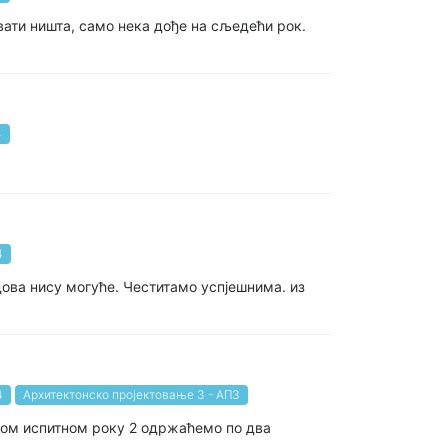
вати ништа, само нека дође на сљедећи рок.
4
4
ова нису могуће. Честитамо успјешнима. из
4
Архитектонско пројектовање 3 - АП3
ском испитном року 2 одржаћемо по два