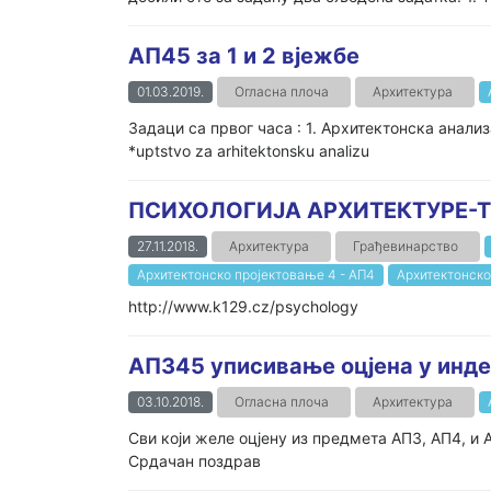
АП45 за 1 и 2 вјежбе
01.03.2019.
Огласна плоча
Архитектура
Задаци са првог часа : 1. Архитектонска 
*uptstvo za arhitektonsku analizu ht
ПСИХОЛОГИЈА АРХИТЕКТУРЕ-
27.11.2018.
Архитектура
Грађевинарство
Архитектонско пројектовање 4 - АП4
Архитектонско
http://www.k129.cz/psychology
АП345 уписивање оцјена у инд
03.10.2018.
Огласна плоча
Архитектура
Сви који желе оцјену из предмета АП3, АП4, и 
Срдачан поздрав