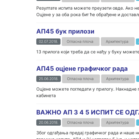
Резултате испита можете преузети овде. Ако н
Оцјене у за оба рока бит ће обрађене и достављ
АП45 бук прилози
02.07.2018.
Огласна плоча
Архитектура
13 прилога који треба да се нађу у буку может
АП45 оцјене графичког рада
25.06.2018.
Огласна плоча
Архитектура
Оцјене можете погледати у прилогу. Накнадне 
кабинета
ВАЖНО АП 3 4 5 ИСПИТ СЕ ОД
20.06.2018.
Огласна плоча
Архитектура
Због одгађања предај графичког рада и наше н