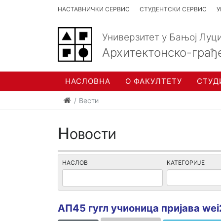
НАСТАВНИЧКИ СЕРВИС
СТУДЕНТСКИ СЕРВИС
У
Универзитет у Бањој Луц
Архитектонско-грађ
НАСЛОВНА
О ФАКУЛТЕТУ
СТУД
Вести
Новости
НАСЛОВ
КАТЕГОРИЈЕ
АП45 гугл учионица пријава we