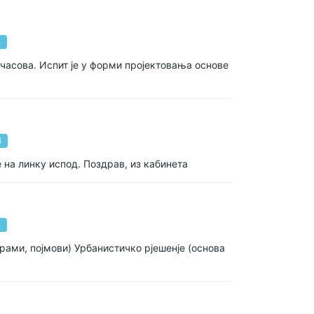
4
 часова. Испит је у форми пројектовања основе
4
 на линку испод. Поздрав, из кабинета
4
грами, појмови) Урбанистичко рјешенје (основа