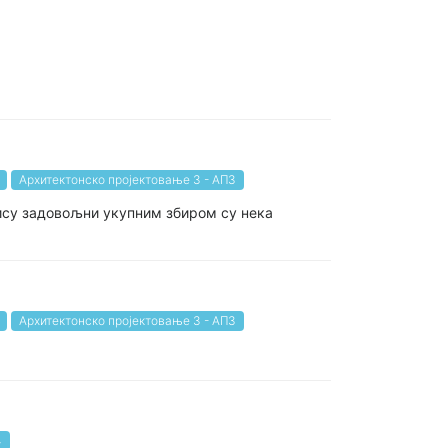
Архитектонско пројектовање 3 - АП3
 нису задовољни укупним збиром су нека
Архитектонско пројектовање 3 - АП3
4