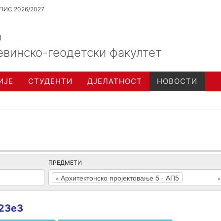
ПИС 2026/2027
и
евинско-геодетски факултет
ИЈЕ
СТУДЕНТИ
ДЈЕЛАТНОСТ
НОВОСТИ
ПРЕДМЕТИ
×
Архитектонско пројектовање 5 - АП5
×
i23e3