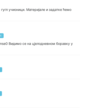
е гугл учионици. Материјале и задатке ћемо
П4
qnse0 Видимо се на цјелодневном боравку у
4