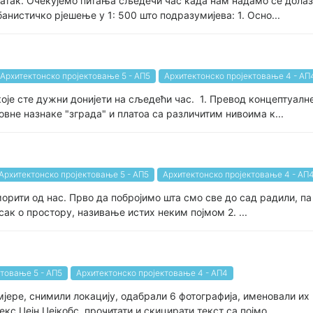
адатак. Очекујемо питања сљедечи час када нам надамо се дола
анистичко рјешење у 1: 500 што подразумијева: 1. Осно...
Архитектонско пројектовање 5 - АП5
Архитектонско пројектовање 4 - АП
које сте дужни донијети на сљедећи час. 1. Превод концептуал
овне назнаке "зграда" и платоа са различитим нивоима к...
Архитектонско пројектовање 5 - АП5
Архитектонско пројектовање 4 - АП
морити од нас. Прво да побројимо шта смо све до сад радили, па 
исак о простору, називање истих неким појмом 2. ...
ктовање 5 - АП5
Архитектонско пројектовање 4 - АП4
јере, снимили локацију, одабрали 6 фотографија, именовали их
екс Џејн Џејкобс прочитати и скицирати текст са појмо...