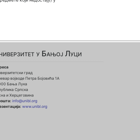
ниверзитет у Бањој Луци
реса
иверзитетски град
евар војводе Петра Бојовића 1А
000 Бања Лука
публика Српска
сна и Херцеговина
пошта:
info@unibl.org
езентација:
www.unibl.org