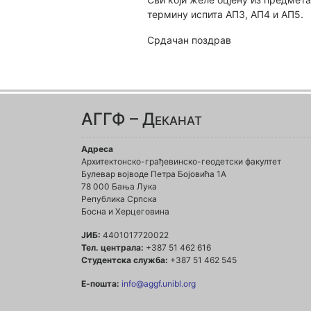
термину испита АП3, АП4 и АП5.
Срдачан поздрав
АГГФ – Деканат
Адреса
Архитектонско-грађевинско-геодетски факултет
Булевар војводе Петра Бојовића 1A
78 000 Бања Лука
Република Српска
Босна и Херцеговина
ЈИБ:
4401017720022
Тел. централа:
+387 51 462 616
Студентска служба:
+387 51 462 545
Е-пошта:
info@aggf.unibl.org