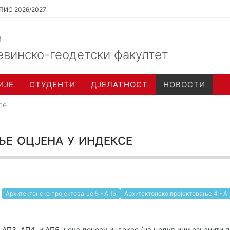
ПИС 2026/2027
и
евинско-геодетски факултет
ИЈЕ
СТУДЕНТИ
ДЈЕЛАТНОСТ
НОВОСТИ
се
 оцјена у индексе
Архитектонско пројектовање 5 - АП5
Архитектонско пројектовање 4 - А
 АП3, АП4, и АП5, нека донесу индексе (на цедуљици означити п