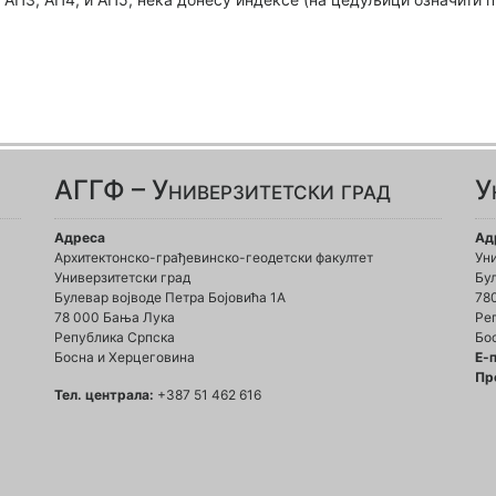
АГГФ – Универзитетски град
У
Адреса
Ад
Архитектонско-грађевинско-геодетски факултет
Ун
Универзитетски град
Бул
Булевар војводе Петра Бојовића 1A
78
78 000 Бања Лука
Ре
Република Српска
Бо
Босна и Херцеговина
Е-
Пр
Тел. централа:
+387 51 462 616