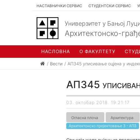
НАСТАВНИЧКИ СЕРВИС
СТУДЕНТСКИ СЕРВИС
У
Универзитет у Бањој Луц
Архитектонско-грађ
НАСЛОВНА
О ФАКУЛТЕТУ
СТУД
Вести
АП345 уписивање оцјена у индек
АП345 уписивање
03. октобар 2018. 19:21:17
Огласна плоча
Архитектура
Архитектонско пројектовање 3 - АП3
Сви који желе оцјену из предмета