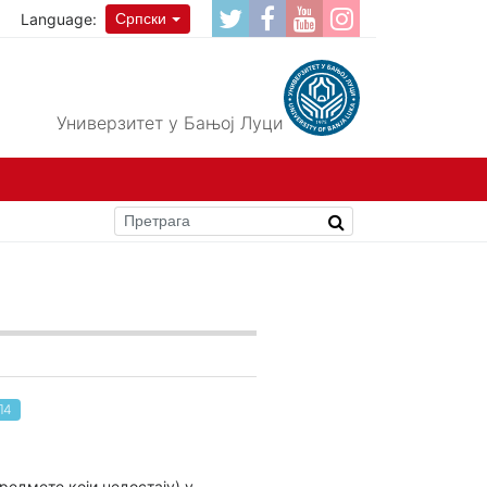
Language:
Српски
Универзитет у Бањој Луци
П4
редмете који недостају) у