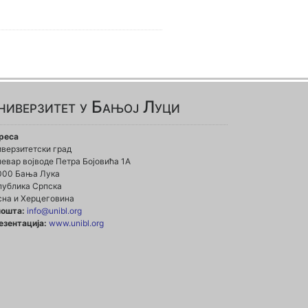
ниверзитет у Бањој Луци
реса
иверзитетски град
евар војводе Петра Бојовића 1А
000 Бања Лука
публика Српска
сна и Херцеговина
пошта:
info@unibl.org
езентација:
www.unibl.org