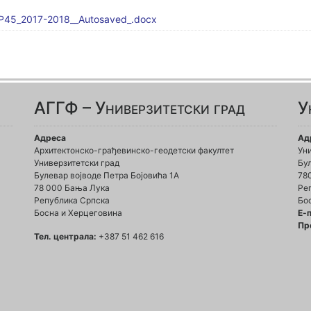
AP45_2017-2018__Autosaved_.docx
АГГФ – Универзитетски град
У
Адреса
Ад
Архитектонско-грађевинско-геодетски факултет
Ун
Универзитетски град
Бул
Булевар војводе Петра Бојовића 1A
78
78 000 Бања Лука
Ре
Република Српска
Бо
Босна и Херцеговина
Е-
Пр
Тел. централа:
+387 51 462 616