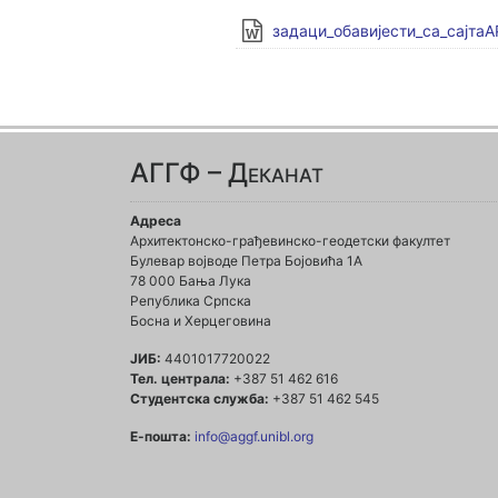
задаци_обавијести_са_сајта
АГГФ – Деканат
Адреса
Архитектонско-грађевинско-геодетски факултет
Булевар војводе Петра Бојовића 1A
78 000 Бања Лука
Република Српска
Босна и Херцеговина
ЈИБ:
4401017720022
Тел. централа:
+387 51 462 616
Студентска служба:
+387 51 462 545
Е-пошта:
info@aggf.unibl.org