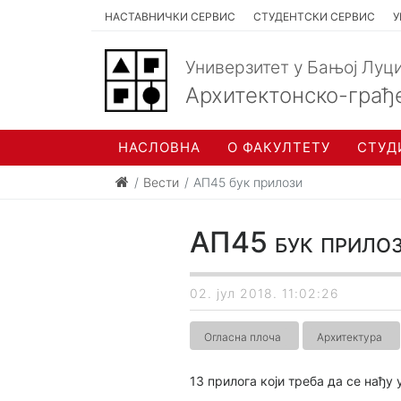
НАСТАВНИЧКИ СЕРВИС
СТУДЕНТСКИ СЕРВИС
У
Универзитет у Бањој Луц
Архитектонско-грађ
НАСЛОВНА
О ФАКУЛТЕТУ
СТУД
Вести
АП45 бук прилози
АП45 бук прило
02. јул 2018. 11:02:26
Огласна плоча
Архитектура
13 прилога који треба да се нађу