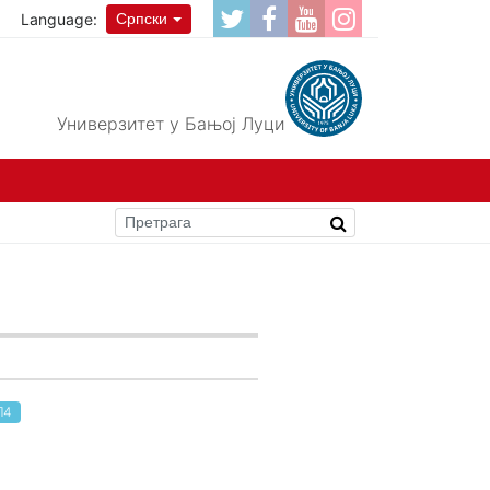
Language:
Српски
Универзитет у Бањој Луци
П4