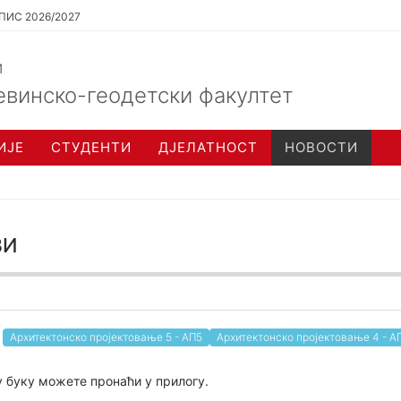
ПИС 2026/2027
и
евинско-геодетски факултет
ИЈЕ
СТУДЕНТИ
ДЈЕЛАТНОСТ
НОВОСТИ
зи
Архитектонско пројектовање 5 - АП5
Архитектонско пројектовање 4 - А
 у буку можете пронаћи у прилогу.