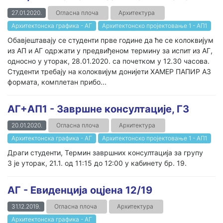
27.01.2020.
Огласна плоча
Архитектура
Архитектонска графика - АГ
Архитектонско пројектовање 1 - AП1
Обавјештавају се студенти прве године да ће се колоквијум
из АП и АГ одржати у предвиђеном термину за испит из АГ,
односно у уторак, 28.01.2020. са почетком у 12.30 часова.
Студенти требају на колоквијум донијети ХАМЕР ПАПИР А3
формата, комплетан прибо...
AГ+АП1 - Завршне консултације, Г3
20.01.2020.
Огласна плоча
Архитектура
Архитектонска графика - АГ
Архитектонско пројектовање 1 - AП1
Драги студенти, Термин завршних консултација за групу
3 је уторак, 21.1. од 11:15 до 12:00 у кабинету бр. 19.
АГ - Евиденција оцјена 12/19
31.12.2019.
Огласна плоча
Архитектура
Архитектонска графика - АГ