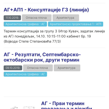
AГ+АП1 - Консултације Г3 (линија)
11.10.2019.
Огласна плоча
Архитектура
Архитектонска графика - АГ
Архитектонско пројектовање 1 - AП1
Термин консултација за групу 3 (Игор Кувач, задатак линија
из АГ) понедјељак, 14.10. 10:15-11:00 кабинет бр. 19
(Војводе Степе Степановића 77/3)
АГ - Резултати, Септембарско-
октобарски рок, други термин
09.10.2019.
Огласна плоча
Архитектура
Архитектонска графика - АГ
АГ - Први термин
предавања и вјежби