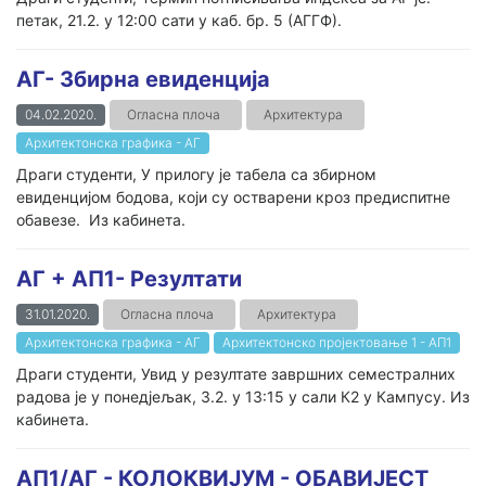
петак, 21.2. у 12:00 сати у каб. бр. 5 (АГГФ).
AГ- Збирна евиденција
04.02.2020.
Огласна плоча
Архитектура
Архитектонска графика - АГ
Драги студенти, У прилогу је табела са збирном
евиденцијом бодова, који су остварени кроз предиспитне
обавезе. Из кабинета.
АГ + AП1- Резултати
31.01.2020.
Огласна плоча
Архитектура
Архитектонска графика - АГ
Архитектонско пројектовање 1 - AП1
Драги студенти, Увид у резултате завршних семестралних
радова је у понедјељак, 3.2. у 13:15 у сали К2 у Кампусу. Из
кабинета.
АП1/АГ - КОЛОКВИЈУМ - ОБАВИЈЕСТ