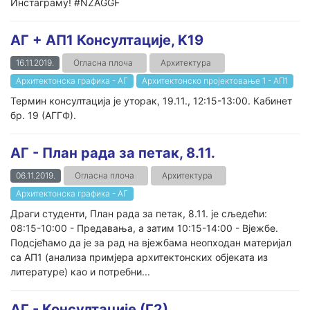
Инстаграму! #NZAGGF
АГ + АП1 Консултације, K19
16.11.2019.
Огласна плоча
Архитектура
Архитектонска графика - АГ
Архитектонско пројектовање 1 - AП1
Термин консултација је уторак, 19.11., 12:15-13:00. Кабинет
бр. 19 (AГГФ).
АГ - План рада за петак, 8.11.
06.11.2019.
Огласна плоча
Архитектура
Архитектонска графика - АГ
Драги студенти, План рада за петак, 8.11. је сљедећи:
08:15-10:00 - Предавања, а затим 10:15-14:00 - Вјежбе.
Подсјећамо да је за рад на вјежбама неопходан материјал
са АП1 (анализа примјера архитектонских објеката из
литературе) као и потребни...
AГ - Консултације (Г2)