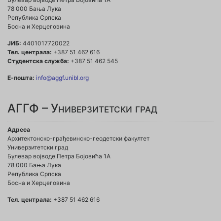
78 000 Бања Лука
Република Српска
Босна и Херцеговина
ЈИБ:
4401017720022
Тел. централа:
+387 51 462 616
Студентска служба:
+387 51 462 545
Е-пошта:
info@aggf.unibl.org
АГГФ – Универзитетски град
Адреса
Архитектонско-грађевинско-геодетски факултет
Универзитетски град
Булевар војводе Петра Бојовића 1A
78 000 Бања Лука
Република Српска
Босна и Херцеговина
Тел. централа:
+387 51 462 616