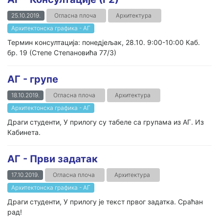
25.10.2019.
Огласна плоча
Архитектура
Архитектонска графика - АГ
Термин консултација: понедјељак, 28.10. 9:00-10:00 Каб.
бр. 19 (Степе Степановића 77/3)
AГ - групе
18.10.2019.
Огласна плоча
Архитектура
Архитектонска графика - АГ
Драги студенти, У прилогу су табеле са групама из АГ. Из
Кабинета.
АГ - Први задатак
17.10.2019.
Огласна плоча
Архитектура
Архитектонска графика - АГ
Драги студенти, У прилогу је текст првог задатка. Сраћан
рад!