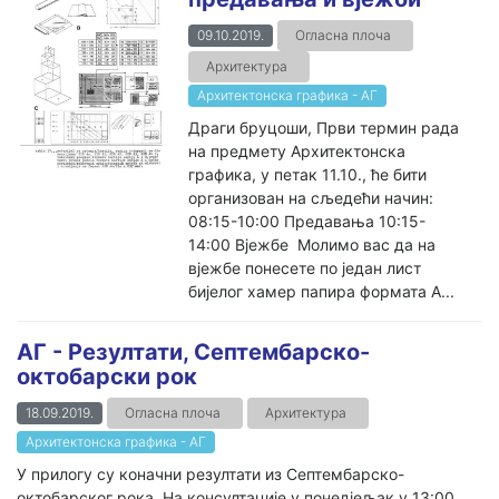
09.10.2019.
Огласна плоча
Архитектура
Архитектонска графика - АГ
Драги бруцоши, Први термин рада
на предмету Архитектонска
графика, у петак 11.10., ће бити
организован на сљедећи начин:
08:15-10:00 Предавања 10:15-
14:00 Вјежбе Молимо вас да на
вјежбе понесете по један лист
бијелог хамер папира формата А...
АГ - Резултати, Септембарско-
октобарски рок
18.09.2019.
Огласна плоча
Архитектура
Архитектонска графика - АГ
У прилогу су коначни резултати из Септембарско-
октобарског рока. На консултације у понедјељак у 13:00,