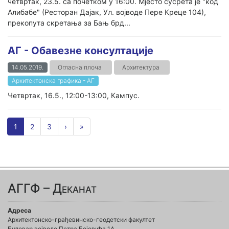
четвртак, 23.5. са почетком у 16:00. Мјесто сусрета је "код
Алибабе" (Ресторан Дајак, Ул. војводе Пере Креце 104),
прекопута скретања за Бањ брд...
АГ - Обавезне консултације
14.05.2019.
Огласна плоча
Архитектура
Архитектонска графика - АГ
Четвртак, 16.5., 12:00-13:00, Кампус.
1
2
3
›
»
АГГФ – Деканат
Адреса
Архитектонско-грађевинско-геодетски факултет
Булевар војводе Петра Бојовића 1A