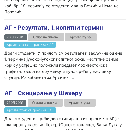
каб. бр. 19. позивају се студенти Ивана Божић и Немања
Поповић.
АГ - Резултати, 1. испитни термин
26.06.2019.
Огласна плоча
Архитектура
Архитектонска графика - АГ
Драги студенти, У прилогу су резултати и закључне оцјене
1. термина јунско-јулског испитног рока. Честитке свима
који су успјешно положили предмет Архитектонска
графика, хвала на дружењу и пуно среће у наставку
студија. Из кабинета за Архитект...
АГ - Скицирање у Шехеру
21.05.2019.
Огласна плоча
Архитектура
Архитектонска графика - АГ
Драги студенти, трећи дио скицирања из предмета АГ је
планиран у насељу Шехер (Српске топлице), Бања Лука у