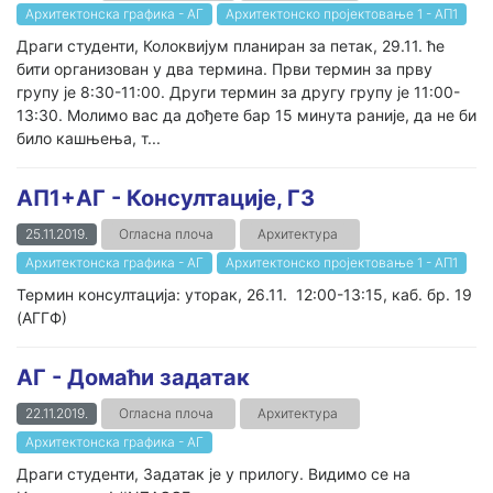
Архитектонска графика - АГ
Архитектонско пројектовање 1 - AП1
Драги студенти, Колоквијум планиран за петак, 29.11. ће
бити организован у два термина. Први термин за прву
групу је 8:30-11:00. Други термин за другу групу је 11:00-
13:30. Молимо вас да дођете бар 15 минута раније, да не би
било кашњења, т...
АП1+АГ - Консултације, Г3
25.11.2019.
Огласна плоча
Архитектура
Архитектонска графика - АГ
Архитектонско пројектовање 1 - AП1
Термин консултација: уторак, 26.11. 12:00-13:15, каб. бр. 19
(АГГФ)
АГ - Домаћи задатак
22.11.2019.
Огласна плоча
Архитектура
Архитектонска графика - АГ
Драги студенти, Задатак је у прилогу. Видимо се на