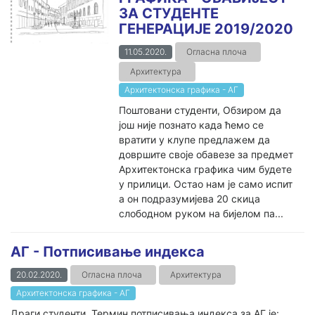
ЗА СТУДЕНТЕ
ГЕНЕРАЦИЈЕ 2019/2020
11.05.2020.
Огласна плоча
Архитектура
Архитектонска графика - АГ
Поштовани студенти, Обзиром да
још није познато када ћемо се
вратити у клупе предлажем да
довршите своје обавезе за предмет
Архитектонска графика чим будете
у прилици. Остао нам је само испит
а он подразумијева 20 скица
слободном руком на бијелом па...
АГ - Потписивање индекса
20.02.2020.
Огласна плоча
Архитектура
Архитектонска графика - АГ
Драги студенти, Термин потписивања индекса за АГ је: