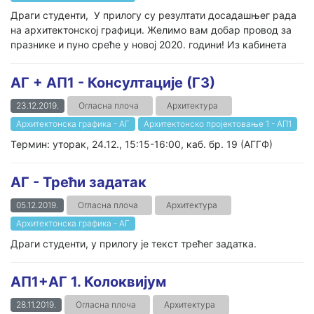
Драги студенти, У прилогу су резултати досадашњег рада
на архитектонској графици. Желимо вам добар провод за
празнике и пуно среће у новој 2020. години! Из кабинета
AГ + АП1 - Консултације (Г3)
23.12.2019.
Огласна плоча
Архитектура
Архитектонска графика - АГ
Архитектонско пројектовање 1 - AП1
Термин: уторак, 24.12., 15:15-16:00, каб. бр. 19 (АГГФ)
АГ - Трећи задатак
05.12.2019.
Огласна плоча
Архитектура
Архитектонска графика - АГ
Драги студенти, у прилогу је текст трећег задатка.
АП1+АГ 1. Колоквијум
28.11.2019.
Огласна плоча
Архитектура