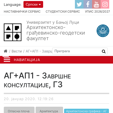
Language:
Српски
НАСТАВНИЧКИ СЕРВИС
СТУДЕНТСКИ СЕРВИС
УПИС 2026/2027
Универзитет у Бањој Луци
Архитектонско-
грађевинско-геодетски
факултет
Вести
AГ+АП1 - Завршне консултације, Г3
НАВИГАЦИЈА
AГ+АП1 - Завршне
консултације, Г3
20. јануар 2020. 12:19:26
Огласна плоча
Архитектура
Архитектонска графика - АГ