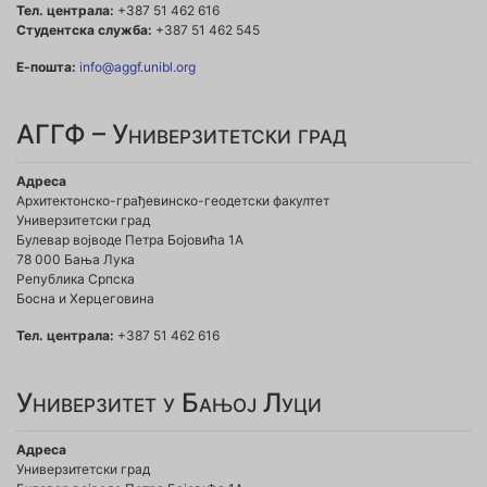
Тел. централа:
+387 51 462 616
Студентска служба:
+387 51 462 545
Е-пошта:
info@aggf.unibl.org
АГГФ – Универзитетски град
Адреса
Архитектонско-грађевинско-геодетски факултет
Универзитетски град
Булевар војводе Петра Бојовића 1A
78 000 Бања Лука
Република Српска
Босна и Херцеговина
Тел. централа:
+387 51 462 616
Универзитет у Бањој Луци
Адреса
Универзитетски град