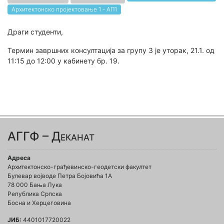
Архитектонско пројектовање 1 - AП1
Драги студенти,
Термин завршних консултација за групу 3 је уторак, 21.1. од
11:15 до 12:00 у кабинету бр. 19.
АГГФ – Деканат
Адреса
Архитектонско-грађевинско-геодетски факултет
Булевар војводе Петра Бојовића 1A
78 000 Бања Лука
Република Српска
Босна и Херцеговина
ЈИБ:
4401017720022