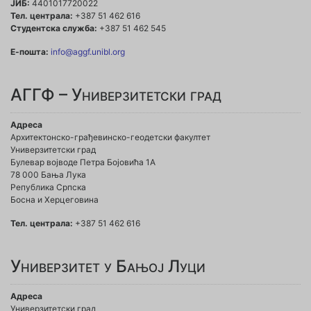
ЈИБ:
4401017720022
Тел. централа:
+387 51 462 616
Студентска служба:
+387 51 462 545
Е-пошта:
info@aggf.unibl.org
АГГФ – Универзитетски град
Адреса
Архитектонско-грађевинско-геодетски факултет
Универзитетски град
Булевар војводе Петра Бојовића 1A
78 000 Бања Лука
Република Српска
Босна и Херцеговина
Тел. централа:
+387 51 462 616
Универзитет у Бањој Луци
Адреса
Универзитетски град