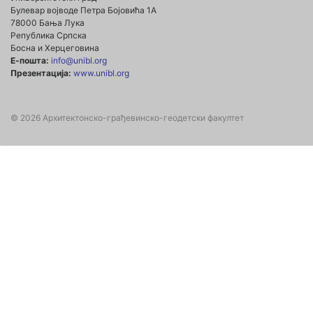
Булевар војводе Петра Бојовића 1А
78000 Бања Лука
Република Српска
Босна и Херцеговина
Е-пошта:
info@unibl.org
Презентација:
www.unibl.org
© 2026 Архитектонско-грађевинско-геодетски факултет