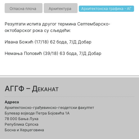
Огласна плоча
Архитектура
Архитектонска графика - АГ
Резултати испита другог термина Септембарско-
октобарског рока су сљедећи:
Ивана Божић (17/18) 62 бода, 7/Д Добар
Немања Поповић (39/18) 63 бода, 7/Д Добар
АГГФ – Деканат
Адреса
Архитектонско-грађевинско-геодетски факултет
Булевар војводе Петра Бојовића 1A
78 000 Бања Лука
Република Српска
Босна и Херцеговина