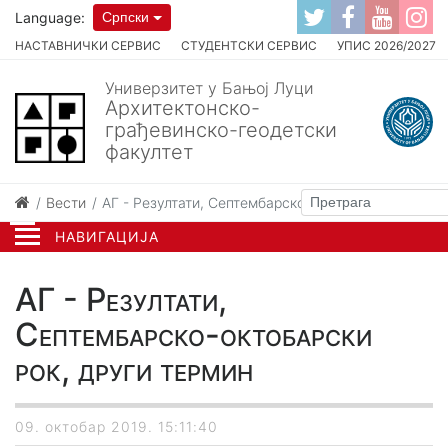
Language:
Српски
НАСТАВНИЧКИ СЕРВИС
СТУДЕНТСКИ СЕРВИС
УПИС 2026/2027
Универзитет у Бањој Луци
Архитектонско-
грађевинско-геодетски
факултет
Вести
АГ - Резултати, Септембарско-октобарски рок, др
НАВИГАЦИЈА
АГ - Резултати,
Септембарско-октобарски
рок, други термин
09. октобар 2019. 15:11:40