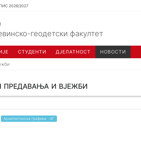
ПИС 2026/2027
и
евинско-геодетски факултет
ИЈЕ
СТУДЕНТИ
ДЈЕЛАТНОСТ
НОВОСТИ
јежби
 предавања и вјежби
Архитектонска графика - АГ