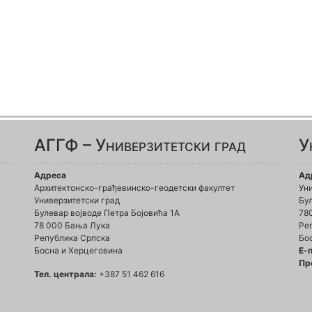
АГГФ – Универзитетски град
У
Адреса
Ад
Архитектонско-грађевинско-геодетски факултет
Ун
Универзитетски град
Бул
Булевар војводе Петра Бојовића 1A
78
78 000 Бања Лука
Ре
Република Српска
Бо
Босна и Херцеговина
Е-
Пр
Тел. централа:
+387 51 462 616