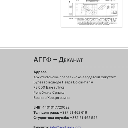
АГГФ – Деканат
Адреса
Архитектонско-грађевинско-геодетски факултет
Булевар војводе Петра Бојовића 1A
78 000 Бања Лука
Република Српска
Босна и Херцеговина
ЈИБ:
4401017720022
Тел. централа:
+387 51 462 616
Студентска служба:
+387 51 462 545
Е-пошта:
info@aggf.unibl.org