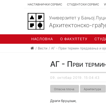
НАСТАВНИЧКИ СЕРВИС
СТУДЕНТСКИ СЕРВИС
У
Универзитет у Бањој Луц
Архитектонско-грађ
НАСЛОВНА
О ФАКУЛТЕТУ
СТУД
Вести
АГ - Први термин предавања и в
АГ - Први термин
09. октобар 2019. 15:04:43
Огласна плоча
Архитектура
Драги бруцоши,