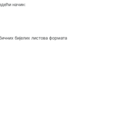
едећи начин:
обичних бијелих листова формата