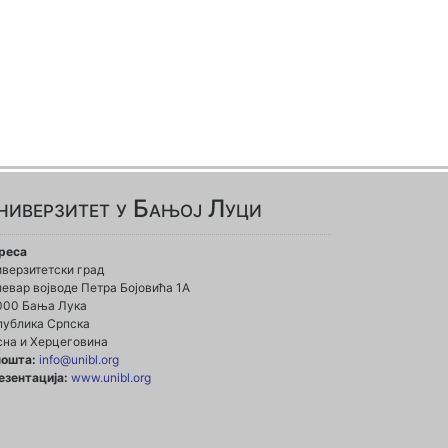
ниверзитет у Бањој Луци
реса
иверзитетски град
евар војводе Петра Бојовића 1А
000 Бања Лука
публика Српска
сна и Херцеговина
пошта:
info@unibl.org
езентација:
www.unibl.org