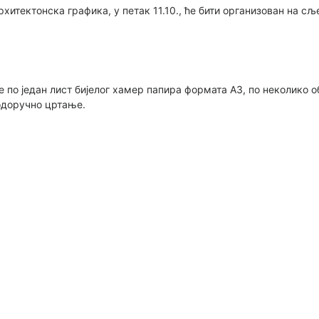
итектонска графика, у петак 11.10., ће бити организован на сљ
 по један лист бијелог хамер папира формата А3, по неколико 
бодоручно цртање.