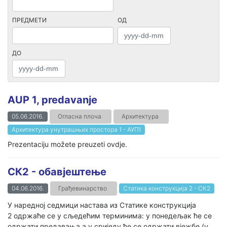
ПРЕДМЕТИ
ОД
ДО
AUP 1, predavanje
05.06.2016.
Огласна плоча
Архитектура
Архитектура унутрашњих простора 1 - АУП1
Prezentaciju možete preuzeti ovdje.
СК2 - обавјештење
04.06.2016.
Грађевинарство
Статика конструкција 2 - СК2
У наредној седмици настава из Статике конструкција
2 одржаће се у сљедећим терминима: у понедељак ће се
одржати предавања а у сриједу ће се одржати вјежбе (у