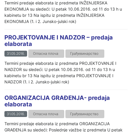
Termini predaje elaborata iz predmeta INŽENJERSKA
EKONOMIJA su sledeći: U petak 10.06.2016. od 11 do 13 h u
kabinetu br 13 Na ispitu iz predmeta INŽENJERSKA
EKONOMIJA (1. i 2. Junsko-julski rok)
PROJEKTOVANJE I NADZOR – predaja
elaborata
31.05.2016.
Огласна плоча
Грађевинарство
Termini predaje elaborata iz predmeta PROJEKTOVANJE I
NADZOR su sledeći: U petak 10.06.2016. od 11 do 13 h u
kabinetu br 13 Na ispitu iz predmeta PROJEKTOVANJE I
NADZOR (1. i 2. Junsko-julski rok)
ORGANIZACIJA GRAĐENJA- predaja
elaborata
31.05.2016.
Огласна плоча
Грађевинарство
Termini predaje elaborata iz predmeta ORGANIZACIJA
GRAĐENJA su sledeći: Poslednje vježbe iz predmeta U petak