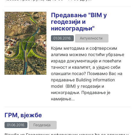
Предавање "BIM у
геодезији и
нискоградњи"
01.06.2016.
Актуелности
Којим методама и софтверским
алатима можемо постићи убрзање
израде документације и повећати
тачност и квалитет, а уједно себи
олакшати посао? Позивамо Вас на
предавање Building information
model (BIM) у геодезији и
нискоградњи. Предавање је
намијење...
ГРМ, вјежбе
01.06.2016.
Геодезија
Вјежбе из Геодетских референтних мрежа ће се одржати у