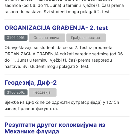
sedmice (od 06. do 11. Juna) u terminu vježbi (1. čas) prema
rasporedu nastave. Svi studenti mogu polagati 2. test.
ORGANIZACIJA GRAĐENJA- 2. test
31.05.2016.
Огласна плоча
Грађевинарство
Obavještavaju se studenti da će se 2. Test iz predmeta
ORGANIZACIJA GRAĐENJA održati naredne sedmice (od 06.
do 11. Juna) u terminu vježbi (1. čas) prema rasporedu
nastave. Svi studenti mogu polagati 2. test.
Геодезија, Диф-2
31.05.2016.
Геодезија
Вјежбе из Диф-2 ће се одржати сутра(сриједа) у 12.15h
изнад Правног факултета.
Резултати другог колоквијума из
Механике флуида