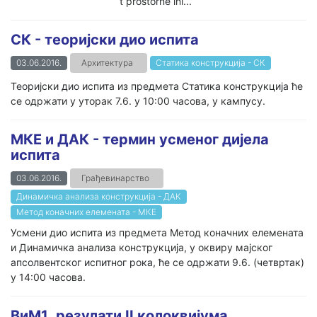
t prostorne ini...
СК - теоријски дио испита
03.06.2016.
Архитектура
Статика конструкција - СК
Теоријски дио испита из предмета Статика конструкција ће
се одржати у уторак 7.6. у 10:00 часова, у кампусу.
МКЕ и ДАК - термин усменог дијела
испита
03.06.2016.
Грађевинарство
Динамичка анализа конструкција - ДАК
Метод коначних елемената - МКЕ
Усмени дио испита из предмета Метод коначних елемената
и Динамичка анализа конструкција, у оквиру мајског
апсолвентског испитног рока, ће се одржати 9.6. (четвртак)
у 14:00 часова.
ВиМ1_резулати II колоквијумa