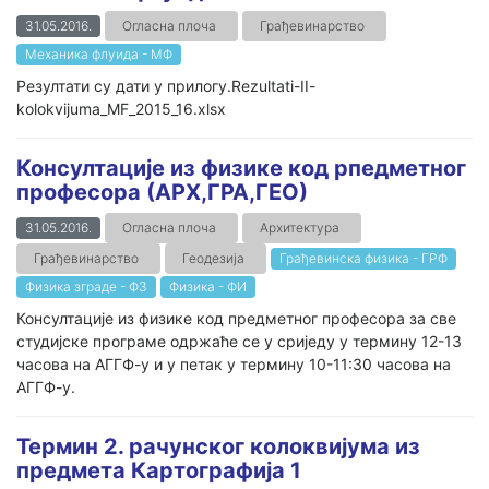
31.05.2016.
Огласна плоча
Грађевинарство
Механика флуида - МФ
Резултати су дати у прилогу.Rezultati-II-
kolokvijuma_MF_2015_16.xlsx
Консултације из физике код рпедметног
професора (АРХ,ГРА,ГЕО)
31.05.2016.
Огласна плоча
Архитектура
Грађевинарство
Геодезија
Грађевинска физика - ГРФ
Физика зграде - ФЗ
Физика - ФИ
Консултације из физике код предметног професора за све
студијске програме одржаће се у сриједу у термину 12-13
часова на АГГФ-у и у петак у термину 10-11:30 часова на
АГГФ-у.
Термин 2. рачунског колоквијума из
предмета Картографија 1