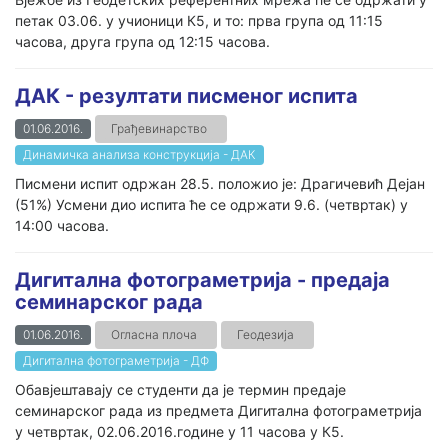
петак 03.06. у учионици К5, и то: прва група од 11:15
часова, друга група од 12:15 часова.
ДАК - резултати писменог испита
01.06.2016.
Грађевинарство
Динамичка анализа конструкција - ДАК
Писмени испит одржан 28.5. положио је: Драгичевић Дејан
(51%) Усмени дио испита ће се одржати 9.6. (четвртак) у
14:00 часова.
Дигитална фотограметрија - предаја
семинарског рада
01.06.2016.
Огласна плоча
Геодезија
Дигитална фотограметрија - ДФ
Обавјештавају се студенти да је термин предаје
семинарског рада из предмета Дигитална фотограметрија
у четвртак, 02.06.2016.године у 11 часова у К5.