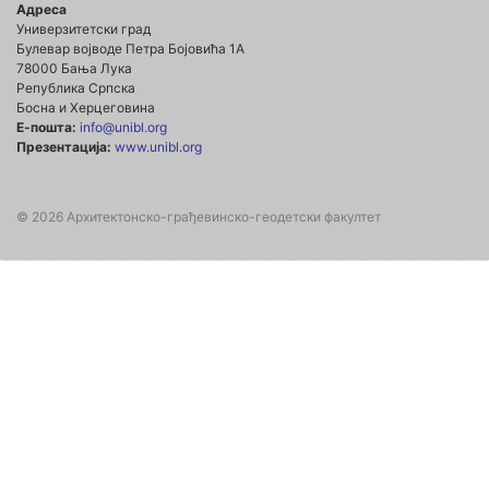
Адреса
Универзитетски град
Булевар војводе Петра Бојовића 1А
78000 Бања Лука
Република Српска
Босна и Херцеговина
Е-пошта:
info@unibl.org
Презентација:
www.unibl.org
© 2026 Архитектонско-грађевинско-геодетски факултет