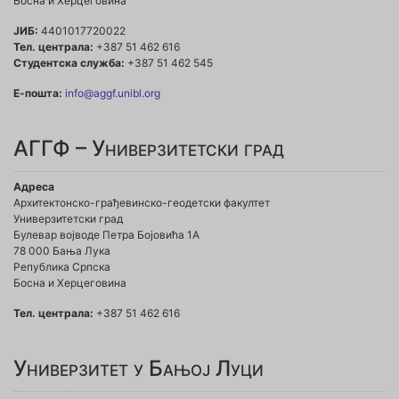
Босна и Херцеговина
ЈИБ:
4401017720022
Тел. централа:
+387 51 462 616
Студентска служба:
+387 51 462 545
Е-пошта:
info@aggf.unibl.org
АГГФ – Универзитетски град
Адреса
Архитектонско-грађевинско-геодетски факултет
Универзитетски град
Булевар војводе Петра Бојовића 1A
78 000 Бања Лука
Република Српска
Босна и Херцеговина
Тел. централа:
+387 51 462 616
Универзитет у Бањој Луци