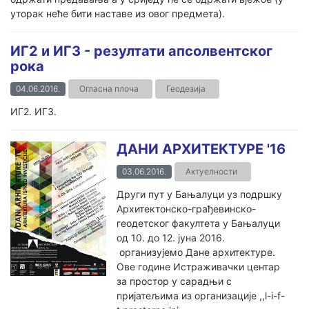
уторак неће бити наставе из овог предмета).
ИГ2 и ИГ3 - резултати апсолвентског
рока
04.06.2016.
Огласна плоча
Геодезија
ИГ2. ИГ3.
ДАНИ АРХИТЕКТУРЕ '16
03.06.2016.
Актуелности
Други пут у Бањалуци уз подршку
Архитектонско-грађевинско-
геодетског факултета у Бањалуци
од 10. до 12. јуна 2016.
организујемо Дане архитектуре.
Ове године Истраживачки центар
за простор у сарадњи с
пријатељима из организације ,,l-i-f-