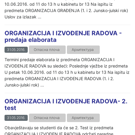
10.06.2016. od 11 do 13 h u kabinetu br 13 Na ispitu iz
predmeta ORGANIZACIJA GRAĐENJA (1. i 2. Junsko-julski rok)
Uslov za izlazak ...
ORGANIZACIJA I IZVOĐENJE RADOVA -
predaja elaborata
31.05.2016.
Огласна плоча
Архитектура
Termini predaje elaborata iz predmeta ORGANIZACIJA I
IZVOĐENJE RADOVA su sledeći: Poslednje vježbe iz predmeta
U petak 10.06.2016. od 11 do 13 h u kabinetu br 13 Na ispitu iz
predmeta ORGANIZACIJA I IZVOĐENJE RADOVA (1. i 2.
Junsko-julski rok) ...
ORGANIZACIJA I IZVOĐENJE RADOVA- 2.
test
31.05.2016.
Огласна плоча
Архитектура
Obavještavaju se studenti da će se 2. Test iz predmeta
ORGANIZACIJA I IZVOĐENJE RADOVA održati naredne