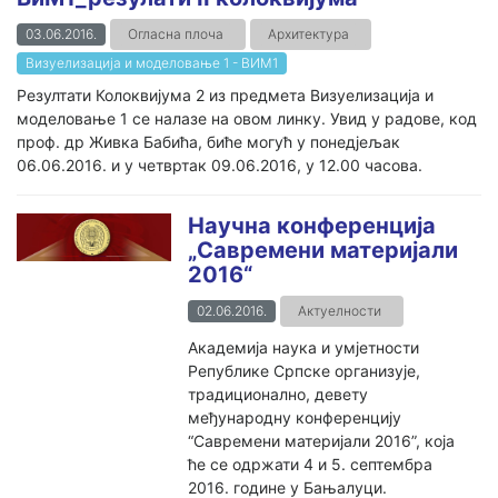
03.06.2016.
Огласна плоча
Архитектура
Визуелизација и моделовање 1 - ВИМ1
Резултати Колоквијума 2 из предмета Визуелизација и
моделовање 1 се налазе на овом линку. Увид у радове, код
проф. др Живка Бабића, биће могућ у понедјељак
06.06.2016. и у четвртак 09.06.2016, у 12.00 часова.
Научна конференција
„Савремени материјали
2016“
02.06.2016.
Актуелности
Академија наука и умјетности
Републике Српске организује,
традиционално, девету
међународну конференцију
“Савремени материјали 2016”, која
ће се одржати 4 и 5. септембра
2016. године у Бањалуци.