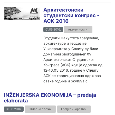
Архитектонски
студентски конгрес -
АСК 2016
01.06.2016.
Актуелности
Студенти Факултета грађевине,
архитектуре и геодезије
Универзитета у Сплиту су били
домаћини овогодишњег XV
Архитектонског Студентског
Конгреса (АСК) који је одржан од
12-16.05.2016. године у Сплиту.
АСК се традиционално одржава
сваке године и окупља с...
INŽENJERSKA EKONOMIJA – predaja
elaborata
31.05.2016.
Огласна плоча
Грађевинарство