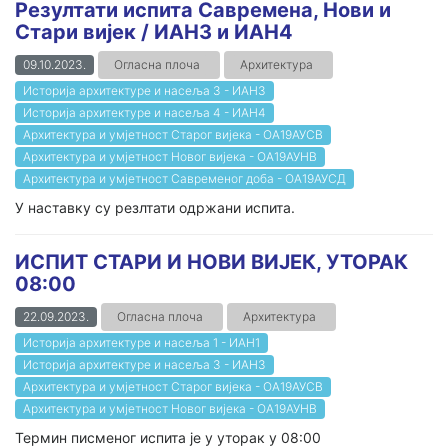
Резултати испита Савремена, Нови и
Стари вијек / ИАН3 и ИАН4
09.10.2023.
Огласна плоча
Архитектура
Историја архитектуре и насеља 3 - ИАН3
Историја архитектуре и насеља 4 - ИАН4
Архитектура и умјетност Старог вијека - ОА19АУСВ
Архитектура и умјетност Новог вијека - ОА19АУНВ
Архитектура и умјетност Савременог доба - ОА19АУСД
У наставку су резлтати одржани испита.
ИСПИТ СТАРИ И НОВИ ВИЈЕК, УТОРАК
08:00
22.09.2023.
Огласна плоча
Архитектура
Историја архитектуре и насеља 1 - ИАН1
Историја архитектуре и насеља 3 - ИАН3
Архитектура и умјетност Старог вијека - ОА19АУСВ
Архитектура и умјетност Новог вијека - ОА19АУНВ
Термин писменог испита је у уторак у 08:00