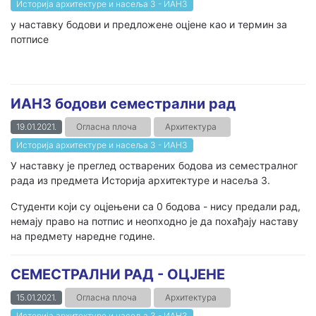
Историја архитектуре и насеља 3 - ИАН3
у наставку бодови и предложене оцјене као и термин за
потписе
ИАН3 бодови семестрални рад
19.01.2021.
Огласна плоча
Архитектура
Историја архитектуре и насеља 3 - ИАН3
У наставку је преглед остварених бодова из семестралног
рада из предмета Историја архитектуре и насеља 3.
Студенти који су оцјењени са 0 бодова - нису предали рад,
немају право на потпис и неопходно је да похађају наставу
на предмету наредне године.
СЕМЕСТРАЛНИ РАД - ОЦЈЕНЕ
15.01.2021.
Огласна плоча
Архитектура
Историја архитектуре и насеља 3 - ИАН3