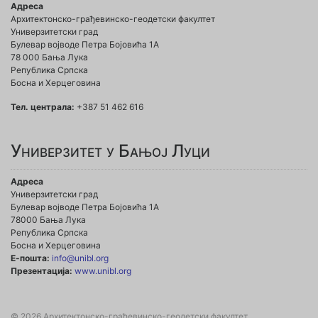
Адреса
Архитектонско-грађевинско-геодетски факултет
Универзитетски град
Булевар војводе Петра Бојовића 1A
78 000 Бања Лука
Република Српска
Босна и Херцеговина
Тел. централа:
+387 51 462 616
Универзитет у Бањој Луци
Адреса
Универзитетски град
Булевар војводе Петра Бојовића 1А
78000 Бања Лука
Република Српска
Босна и Херцеговина
Е-пошта:
info@unibl.org
Презентација:
www.unibl.org
© 2026 Архитектонско-грађевинско-геодетски факултет