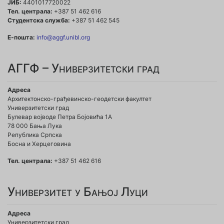
ЈИБ:
4401017720022
Тел. централа:
+387 51 462 616
Студентска служба:
+387 51 462 545
Е-пошта:
info@aggf.unibl.org
АГГФ – Универзитетски град
Адреса
Архитектонско-грађевинско-геодетски факултет
Универзитетски град
Булевар војводе Петра Бојовића 1A
78 000 Бања Лука
Република Српска
Босна и Херцеговина
Тел. централа:
+387 51 462 616
Универзитет у Бањој Луци
Адреса
Универзитетски град