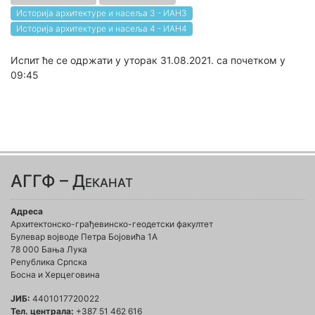
Историја архитектуре и насеља 3 - ИАН3
Историја архитектуре и насеља 4 - ИАН4
Испит ће се одржати у уторак 31.08.2021. са почетком у
09:45
АГГФ – Деканат
Адреса
Архитектонско-грађевинско-геодетски факултет
Булевар војводе Петра Бојовића 1A
78 000 Бања Лука
Република Српска
Босна и Херцеговина
ЈИБ:
4401017720022
Тел. централа:
+387 51 462 616