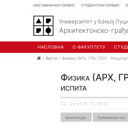
НАСТАВНИЧКИ СЕРВИС
СТУДЕНТСКИ СЕРВИС
У
Универзитет у Бањој Луц
Архитектонско-грађ
НАСЛОВНА
О ФАКУЛТЕТУ
СТУД
Вести
Физика (АРХ, ГРА, ГЕО) - Резулта
Физика (АРХ, ГР
испита
22. јун 2016. 13:59:02
Архитектура
Грађевинарство