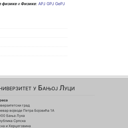
е физике
и
Физике
:
APJ
GPJ
GеPJ
ниверзитет у Бањој Луци
реса
иверзитетски град
евар војводе Петра Бојовића 1А
000 Бања Лука
публика Српска
сна и Херцеговина