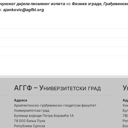
чунског дијела писменог испита
из
Физике зграде, Грађевинск
л:
ajankovic@agfbl.org
АГГФ – Универзитетски град
У
Адреса
Ад
Архитектонско-грађевинско-геодетски факултет
Ун
Универзитетски град
Бул
Булевар војводе Петра Бојовића 1A
78
78 000 Бања Лука
Ре
Република Српска
Бо