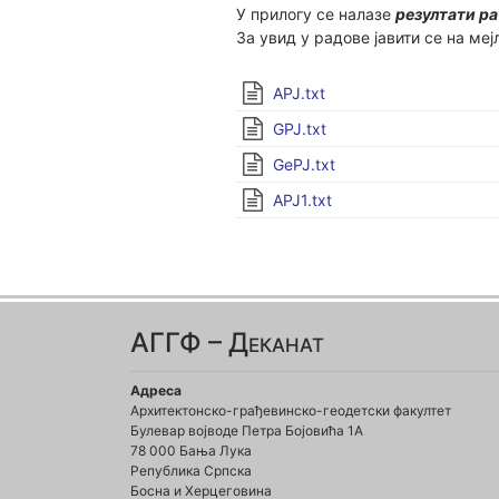
У прилогу се налазе
резултати ра
За увид у радове јавити се на меј
APJ.txt
GPJ.txt
GеPJ.txt
APJ1.txt
АГГФ – Деканат
Адреса
Архитектонско-грађевинско-геодетски факултет
Булевар војводе Петра Бојовића 1A
78 000 Бања Лука
Република Српска
Босна и Херцеговина