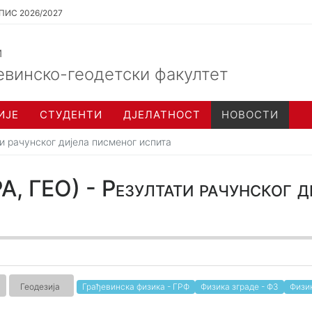
ПИС 2026/2027
и
евинско-геодетски факултет
ИЈЕ
СТУДЕНТИ
ДЈЕЛАТНОСТ
НОВОСТИ
ти рачунског дијела писменог испита
А, ГЕО) - Резултати рачунског д
Геодезија
Грађевинска физика - ГРФ
Физика зграде - ФЗ
Физи