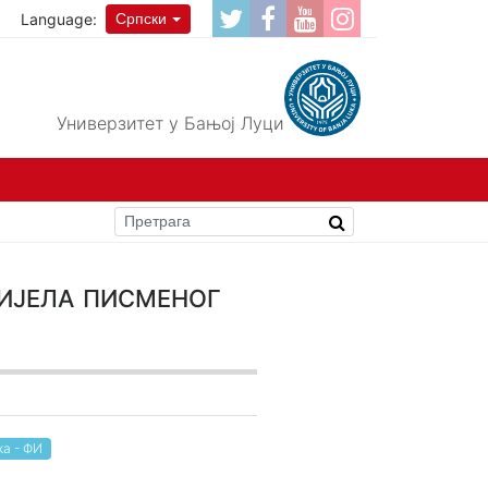
Language:
Српски
Универзитет у Бањој Луци
ијела писменог
ка - ФИ