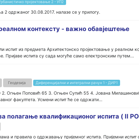
Урбанистичко пројектовање 2 - УП2
а 2 одржаног 30.08.2017. налазе се у прилогу.
реалном контексту - важно обавјештење
или испит из предмета Архитектонско пројектовање у реалном к
е. Пријаве испита су сада могуће само електронским путем...
Геодезија
Диференцијални и интегрални рачун 1 - ДИР1
70 2. Огњен Поповић 65 3. Огњен Супић 55 4. Јована Милашинови
авног факултета. Усмени испит ће се одржати...
а полагање квалификационог испита ( II РО
лама и правила о одржавању пријемног испита. Пријемни испит 