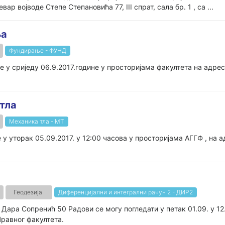
р војводе Степе Степановића 77, III спрат, сала бр. 1 , са ...
ња
Фундирање - ФУНД
у сриједу 06.9.2017.године у просторијама факултета на адреси
тла
Механика тла - МТ
у уторак 05.09.2017. у 12:00 часова у просторијама АГГФ , на 
Геодезија
Диференцијални и интегрални рачун 2 - ДИР2
. Дара Сопренић 50 Радови се могу погледати у петак 01.09. у 1
д Правног факултета.