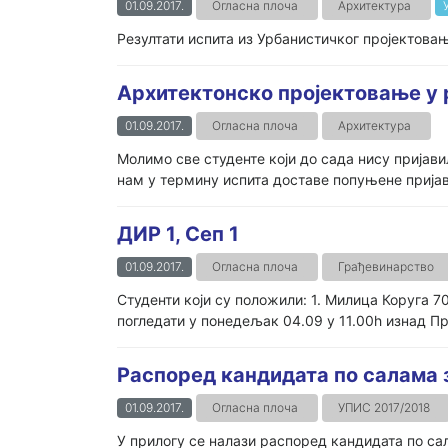
01.09.2017.
Огласна плоча
Архитектура
Резултати испита из Урбанистичког пројектовањ
Архитектонско пројектовање у 
01.09.2017.
Огласна плоча
Архитектура
Молимо све студенте који до сада нису пријав
нам у термину испита доставе попуњене пријав
ДИР 1, Сеп 1
01.09.2017.
Огласна плоча
Грађевинарство
Студенти који су положили: 1. Милица Коруга 
погледати у понедељак 04.09 у 11.00h изнад Пр
Распоред кандидата по салама з
01.09.2017.
Огласна плоча
УПИС 2017/2018
У прилогу се налази распоред кандидата по са