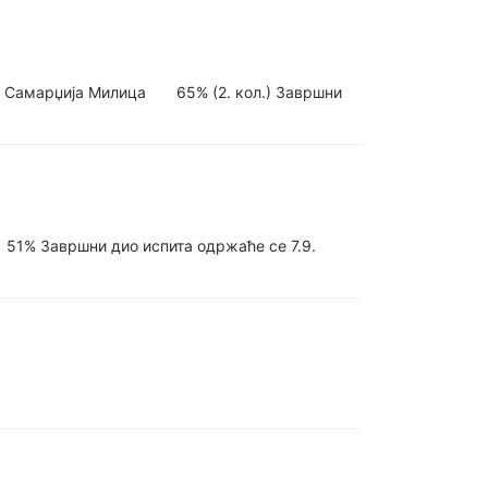
5% Самарџија Милица 65% (2. кол.) Завршни
ић 51% Завршни дио испита одржаће се 7.9.