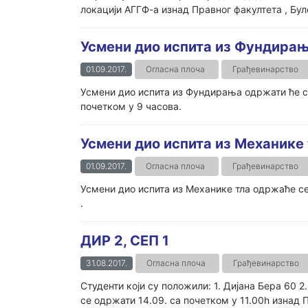
локацији АГГФ-а изнад Правног факултета , Булева
Усмени дио испита из Фундира
01.09.2017.
Огласна плоча
Грађевинарство
Усмени дио испита из Фундирања одржати ће се 
почетком у 9 часова.
Усмени дио испита из Механике 
01.09.2017.
Огласна плоча
Грађевинарство
Усмени дио испита из Механике тла одржаће се 
.
ДИР 2, СЕП 1
31.08.2017.
Огласна плоча
Грађевинарство
Студенти који су положили: 1. Дијана Бера 60 2
се одржати 14.09. са почетком у 11.00h изна