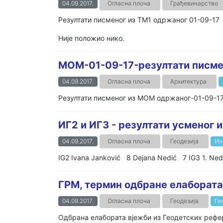
04.09.2017.
Огласна плоча
Грађевинарство
Резултати писменог из ТМ1 одржаног 01-09-17
Није положио нико.
MOM-01-09-17-резултати писме
04.09.2017.
Огласна плоча
Архитектура
Резултати писменог из MOM одржаног-01-09-1
ИГ2 и ИГ3 - резултати усменог 
04.09.2017.
Огласна плоча
Геодезија
Ин
IG2 Ivana Janković 8 Dejana Nedić 7 IG3 1. Nedel
ГРМ, термин одбране елабората
04.09.2017.
Огласна плоча
Геодезија
Ге
Одбрана елабората вјежби из Геодетских рефер