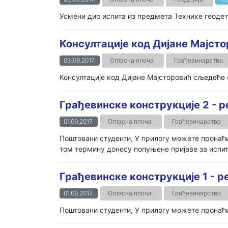
Усмени дио испита из предмета Технике геодет
Консултације код Дијане Мајст
03.09.2017.
Огласна плоча
Грађевинарство
Консултације код Дијане Мајсторовић сљедеће с
Грађевинске конструкције 2 - р
01.09.2017.
Огласна плоча
Грађевинарство
Поштовани студенти, У прилогу можете пронаћи 
том термину донесу попуњене пријаве за испит 
Грађевинске конструкције 1 - р
01.09.2017.
Огласна плоча
Грађевинарство
Поштовани студенти, У прилогу можете пронаћи 