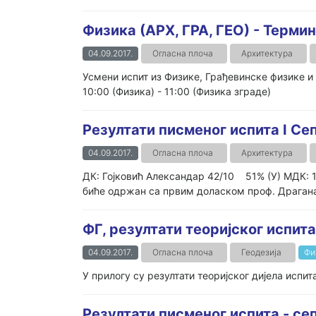
Физика (АРХ, ГРА, ГЕО) - Терми
04.09.2017.
Огласна плоча
Архитектура
Усмени испит из Физике, Грађевинске физике и
10:00 (Физика) - 11:00 (Физика зграде)
Резултати писменог испита I С
04.09.2017.
Огласна плоча
Архитектура
ДК: Гојковић Александар 42/10 51% (У) МДК: 
биће одржан са првим доласком проф. Драгана 
ФГ, резултати теоријског испита
04.09.2017.
Огласна плоча
Геодезија
Фи
У прилогу су резултати теоријског дијела испит
Резултати писменог испита - се