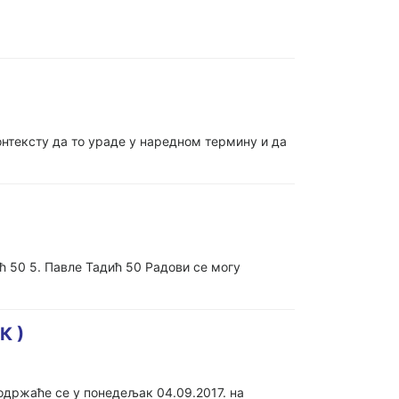
онтексту да то ураде у наредном термину и да
ћ 50 5. Павле Тадић 50 Радови се могу
К )
одржаће се у понедељак 04.09.2017. на