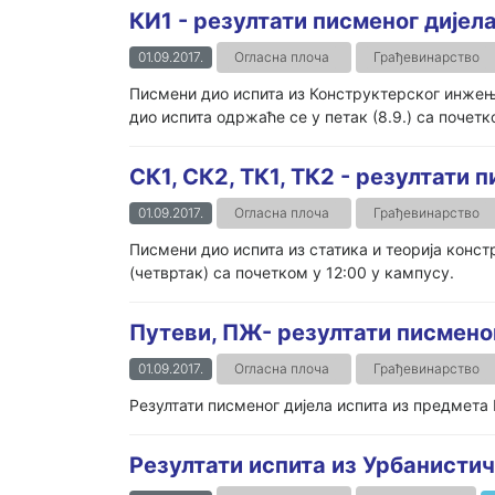
КИ1 - резултати писменог дијел
01.09.2017.
Огласна плоча
Грађевинарство
Писмени дио испита из Конструктерског инже
дио испита одржаће се у петак (8.9.) са почетко
СК1, СК2, ТК1, ТК2 - резултати 
01.09.2017.
Огласна плоча
Грађевинарство
Писмени дио испита из статика и теорија конст
(четвртак) са почетком у 12:00 у кампусу.
Путеви, ПЖ- резултати писмено
01.09.2017.
Огласна плоча
Грађевинарство
Резултати писменог дијела испита из предмета
Резултати испита из Урбанистич