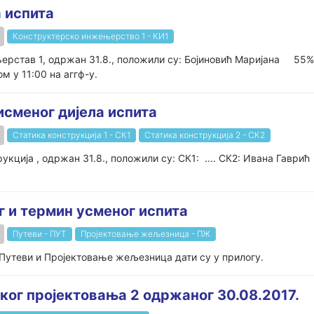
а испита
Конструктерско инжењерство 1 - КИ1
њерстав 1, одржан 31.8., положили су: Бојиновић Маријана 5
м у 11:00 на аггф-у.
писменог дијела испита
Статика конструкција 1 - СК1
Статика конструкција 2 - СК2
рукција , одржан 31.8., положили су: СК1: .... СК2: Ивана Гавр
г и термин усменог испита
Путеви - ПУТ
Пројектовање жељезница - ПЖ
 Путеви и Пројектовање жељезница дати су у прилогу.
ког пројектовања 2 одржаног 30.08.2017.