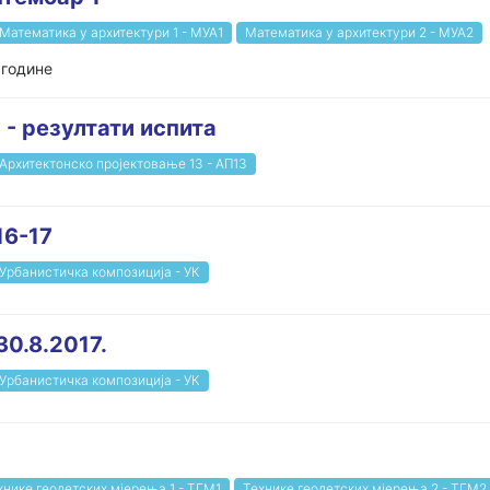
Математика у архитектури 1 - МУА1
Математика у архитектури 2 - МУА2
 године
- резултати испита
Архитектонско пројектовање 13 - АП13
16-17
Урбанистичка композиција - УК
0.8.2017.
Урбанистичка композиција - УК
хнике геодетских мјерења 1 - ТГМ1
Технике геодетских мјерења 2 - ТГМ2