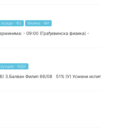
 зграде - ФЗ
Физика - ФИ
ерминима: - 09:00 (Грађевинска физика) -
трукције - МДК
6) 3.Балван Филип 66/08 51% (У) Усмени испит