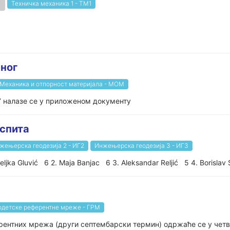
Техничка механика 1 - ТМ1
ног
Механика и отпорност материјала - МОМ
7 налазе се у приложеном документу
испита
жењерска геодезија 2 - ИГ2
Инжењерска геодезија 3 - ИГ3
jka Gluvić 6 2. Maja Banjac 6 3. Aleksandar Reljić 5 4. Borislav 
одетске референтне мреже - ГРМ
ентних мрежа (други септембарски термин) одржаће се у четврт