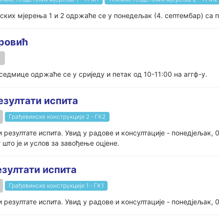
ских мјерења 1 и 2 одржаће се у понедељак (4. септембар) са п
оровић
едмице одржаће се у сриједу и петак од 10-11:00 на аггф-у.
езултати испита
Грађевинске конструкције 2 - ГК2
резултате испита. Увид у радове и консултације - понедјељак, 
што је и услов за завођење оцјене.
езултати испита
Грађевинске конструкције 1 - ГК1
резултате испита. Увид у радове и консултације - понедјељак, 0