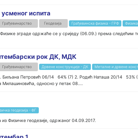
н усменог испита
Грађевинарство
Геодезија
Грађевинска физика - ГРФ
Физика
 Физике зграде одржаће се у сриједу (06.09.) према следећим т
ептембарски рок ДК, МДК
Грађевинарство
Дрвене конструкције - ДК
Металне и дрвене конс
1. Биљана Петровић 06/14 64% (7) 2. Родић Наташа 20/14 53% (
Милашиновића, односно у петак 08....
зичка геодезија - ФГ
а из Физичке геодезије, одржаног 04.09.2017.
птембар 1