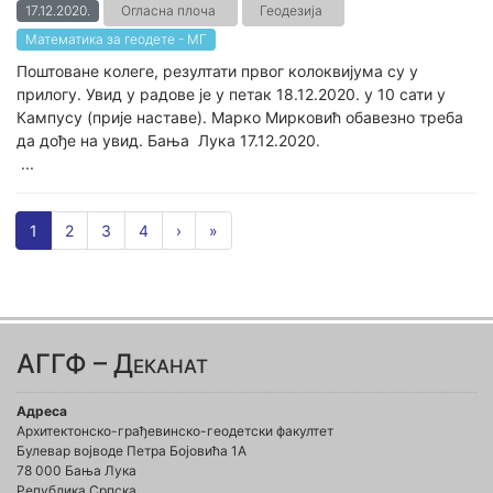
17.12.2020.
Огласна плоча
Геодезија
Математика за геодете - МГ
Поштоване колеге, резултати првог колоквијума су у
прилогу. Увид у радове је у петак 18.12.2020. у 10 сати у
Кампусу (прије наставе). Марко Мирковић обавезно треба
да дође на увид. Бања Лука 17.12.2020.
...
1
2
3
4
›
»
АГГФ – Деканат
Адреса
Архитектонско-грађевинско-геодетски факултет
Булевар војводе Петра Бојовића 1A
78 000 Бања Лука
Република Српска