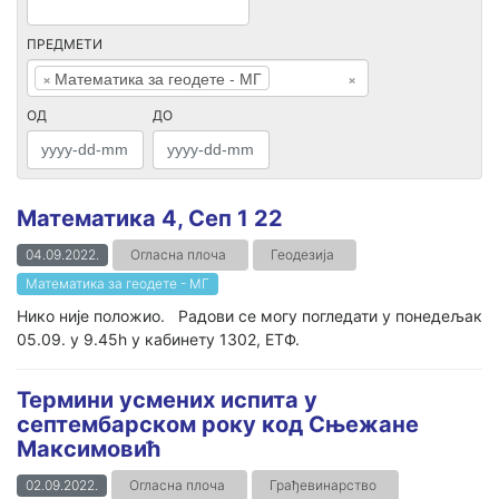
ПРЕДМЕТИ
×
Математика за геодете - МГ
×
ОД
ДО
Математика 4, Сеп 1 22
04.09.2022.
Огласна плоча
Геодезија
Математика за геодете - МГ
Нико није положио. Радови се могу погледати у понедељак
05.09. у 9.45h у кабинету 1302, ЕТФ.
Термини усмених испита у
септембарском року код Сњежане
Максимовић
02.09.2022.
Огласна плоча
Грађевинарство