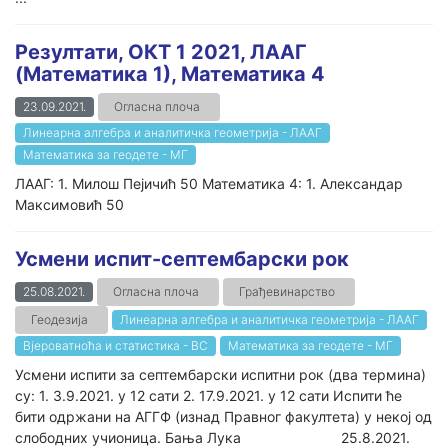
Резултати, ОКТ 1 2021, ЛААГ
(Математика 1), Математика 4
23.09.2021.
Огласна плоча
Линеарна алгебра и аналитичка геометрија - ЛААГ
Математика за геодете - МГ
ЛААГ: 1. Милош Пејичић 50 Математика 4: 1. Александар
Максимовић 50
Усмени испит-септембарски рок
25.08.2021.
Огласна плоча
Грађевинарство
Геодезија
Линеарна алгебра и аналитичка геометрија - ЛААГ
Вјероватноћа и статистика - ВС
Математика за геодете - МГ
Усмени испити за септембарски испитни рок (два термина)
су: 1. 3.9.2021. у 12 сати 2. 17.9.2021. у 12 сати Испити ће
бити одржани на АГГФ (изнад Правног факултета) у некој од
слободних учионица. Бања Лука 25.8.2021.