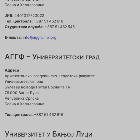
Босна и Херцеговина
ЈИБ:
4401017720022
Тел. централа:
+387 51 462 616
Студентска служба:
+387 51 462 545
Е-пошта:
info@aggf.unibl.org
АГГФ – Универзитетски град
Адреса
Архитектонско-грађевинско-геодетски факултет
Универзитетски град
Булевар војводе Петра Бојовића 1A
78 000 Бања Лука
Република Српска
Босна и Херцеговина
Тел. централа:
+387 51 462 616
Универзитет у Бањој Луци