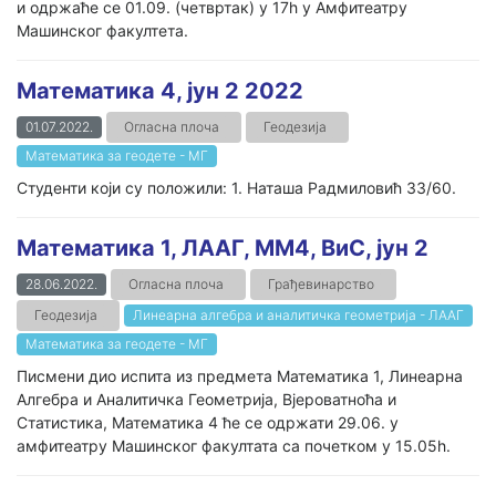
и одржаће се 01.09. (четвртак) у 17h у Амфитеатру
Машинског факултета.
Математика 4, јун 2 2022
01.07.2022.
Огласна плоча
Геодезија
Математика за геодете - МГ
Студенти који су положили: 1. Наташа Радмиловић 33/60.
Математика 1, ЛААГ, ММ4, ВиС, јун 2
28.06.2022.
Огласна плоча
Грађевинарство
Геодезија
Линеарна алгебра и аналитичка геометрија - ЛААГ
Математика за геодете - МГ
Писмени дио испита из предмета Математика 1, Линеарна
Алгебра и Аналитичка Геометрија, Вјероватноћа и
Статистика, Математика 4 ће се одржати 29.06. у
амфитеатру Машинског факултата са почетком у 15.05h.