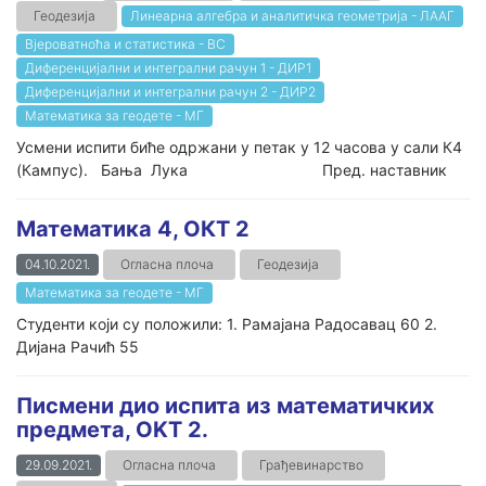
Геодезија
Линеарна алгебра и аналитичка геометрија - ЛААГ
Вјероватноћа и статистика - ВС
Диференцијални и интегрални рачун 1 - ДИР1
Диференцијални и интегрални рачун 2 - ДИР2
Математика за геодете - МГ
Усмени испити биће одржани у петак у 12 часова у сали К4
(Кампус). Бања Лука Пред. наставник
Математика 4, ОКТ 2
04.10.2021.
Огласна плоча
Геодезија
Математика за геодете - МГ
Студенти који су положили: 1. Рамајана Радосавац 60 2.
Дијана Рачић 55
Писмени дио испита из математичких
предмета, OKT 2.
29.09.2021.
Огласна плоча
Грађевинарство