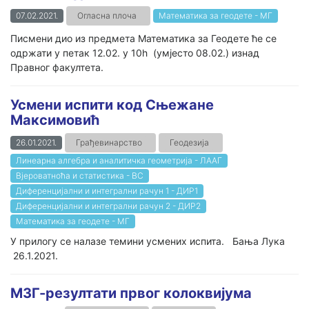
07.02.2021.
Огласна плоча
Математика за геодете - МГ
Писмени дио из предмета Математика за Геодете ће се
одржати у петак 12.02. у 10h (умјесто 08.02.) изнад
Правног факултета.
Усмени испити код Сњежане
Максимовић
26.01.2021.
Грађевинарство
Геодезија
Линеарна алгебра и аналитичка геометрија - ЛААГ
Вјероватноћа и статистика - ВС
Диференцијални и интегрални рачун 1 - ДИР1
Диференцијални и интегрални рачун 2 - ДИР2
Математика за геодете - МГ
У прилогу се налазе темини усмених испита. Бања Лука
26.1.2021.
МЗГ-резултати првог колоквијума