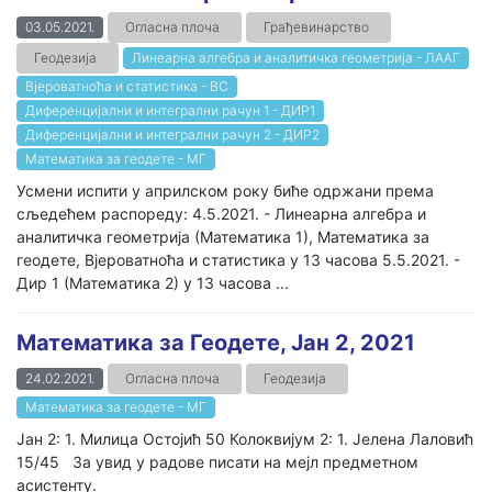
03.05.2021.
Огласна плоча
Грађевинарство
Геодезија
Линеарна алгебра и аналитичка геометрија - ЛААГ
Вјероватноћа и статистика - ВС
Диференцијални и интегрални рачун 1 - ДИР1
Диференцијални и интегрални рачун 2 - ДИР2
Математика за геодете - МГ
Усмени испити у априлском року биће одржани према
сљедећем распореду: 4.5.2021. - Линеарна алгебра и
аналитичка геометрија (Математика 1), Математика за
геодете, Вјероватноћа и статистика у 13 часова 5.5.2021. -
Дир 1 (Математика 2) у 13 часова ...
Математика за Геодете, Јан 2, 2021
24.02.2021.
Огласна плоча
Геодезија
Математика за геодете - МГ
Јан 2: 1. Милица Остојић 50 Колоквијум 2: 1. Јелена Лаловић
15/45 За увид у радове писати на мејл предметном
асистенту.