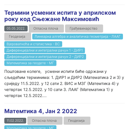
Термини усмених испита у априлском
року код Сњежане Максимовић
05.05.2022.
Огласна плоча
Грађевинарство
Геодезија
Линеарна алгебра и аналитичка геометрија - ЛААГ
Вјероватноћа и статистика - ВС
Диференцијални и интегрални рачун 1 - ДИР1
Диференцијални и интегрални рачун 2 - ДИР2
Математика за геодете - МГ
Поштоване колеге, усмени испити биће одржани у
сљедећим терминима: 1. ДИР1 и ДИР2 (Математика 2 и 3) у
сриједу 11.5.2022. у 12 сати 2. ВИС и МЗГ (Матемтика 4) у
четвртак 12.5.2022. у 10 сати 3. ЛААГ (Математика 1) у
четвртак 12.5.2022....
Матемтика 4, Јан 2 2022
11.02.2022.
Огласна плоча
Геодезија
Математика за геодете - МГ