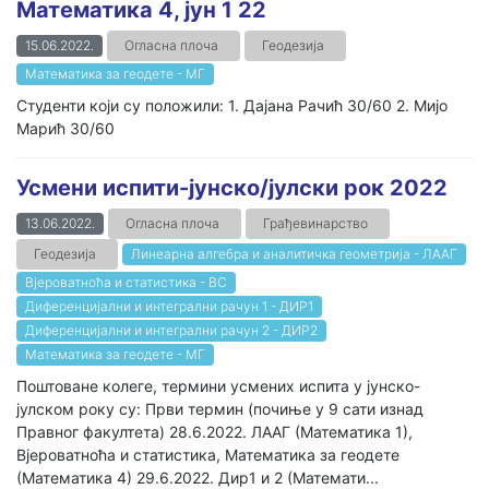
Математика 4, јун 1 22
15.06.2022.
Огласна плоча
Геодезија
Математика за геодете - МГ
Студенти који су положили: 1. Дајана Рачић 30/60 2. Мијо
Марић 30/60
Усмени испити-јунско/јулски рок 2022
13.06.2022.
Огласна плоча
Грађевинарство
Геодезија
Линеарна алгебра и аналитичка геометрија - ЛААГ
Вјероватноћа и статистика - ВС
Диференцијални и интегрални рачун 1 - ДИР1
Диференцијални и интегрални рачун 2 - ДИР2
Математика за геодете - МГ
Поштоване колеге, термини усмених испита у јунско-
јулском року су: Први термин (почиње у 9 сати изнад
Правног факултета) 28.6.2022. ЛААГ (Математика 1),
Вјероватноћа и статистика, Математика за геодете
(Математика 4) 29.6.2022. Дир1 и 2 (Математи...