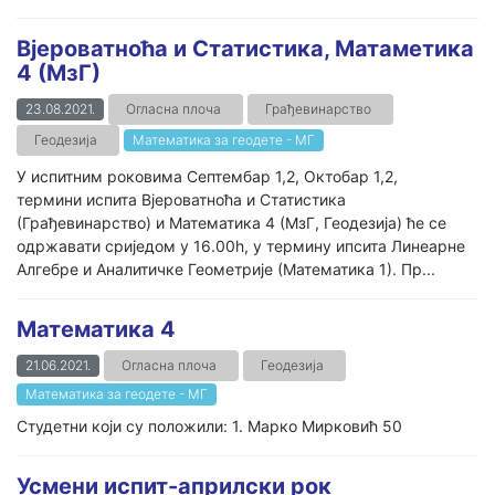
Вјероватноћа и Статистика, Матаметика
4 (МзГ)
23.08.2021.
Огласна плоча
Грађевинарство
Геодезија
Математика за геодете - МГ
У испитним роковима Септембар 1,2, Октобар 1,2,
термини испита Вјероватноћа и Статистика
(Грађевинарство) и Математика 4 (МзГ, Геодезија) ће се
одржавати сриједом у 16.00h, у термину ипсита Линеарне
Алгебре и Аналитичке Геометрије (Математика 1). Пр...
Математика 4
21.06.2021.
Огласна плоча
Геодезија
Математика за геодете - МГ
Студетни који су положили: 1. Марко Мирковић 50
Усмени испит-априлски рок