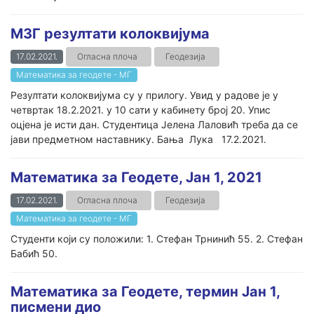
МЗГ резултати колоквијума
17.02.2021.
Огласна плоча
Геодезија
Математика за геодете - МГ
Резултати колоквијума су у прилогу. Увид у радове је у
четвртак 18.2.2021. у 10 сати у кабинету број 20. Упис
оцјена је исти дан. Студентица Јелена Лаловић треба да се
јави предметном наставнику. Бања Лука 17.2.2021.
Математика за Геодете, Јан 1, 2021
17.02.2021.
Огласна плоча
Геодезија
Математика за геодете - МГ
Студенти који су положили: 1. Стефан Трнинић 55. 2. Стефан
Бабић 50.
Математика за Геодете, термин Јан 1,
писмени дио