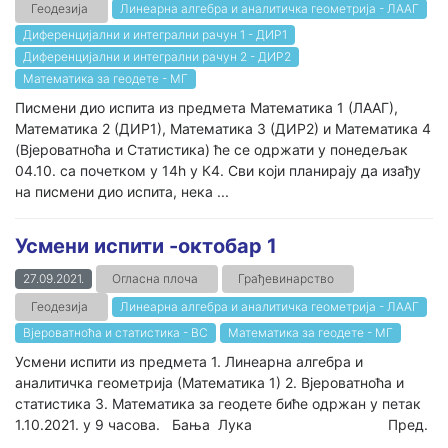
Геодезија
Линеарна алгебра и аналитичка геометрија - ЛААГ
Диференцијални и интегрални рачун 1 - ДИР1
Диференцијални и интегрални рачун 2 - ДИР2
Математика за геодете - МГ
Писмени дио испита из предмета Математика 1 (ЛААГ),
Математика 2 (ДИР1), Математика 3 (ДИР2) и Математика 4
(Вјероватноћа и Статистика) ће се одржати у понедељак
04.10. са почетком у 14h у К4. Сви који планирају да изађу
на писмени дио испита, нека ...
Усмени испити -октобар 1
27.09.2021.
Огласна плоча
Грађевинарство
Геодезија
Линеарна алгебра и аналитичка геометрија - ЛААГ
Вјероватноћа и статистика - ВС
Математика за геодете - МГ
Усмени испити из предмета 1. Линеарна алгебра и
аналитичка геометрија (Математика 1) 2. Вјероватноћа и
статистика 3. Математика за геодете биће одржан у петак
1.10.2021. у 9 часова. Бања Лука Пред.
...