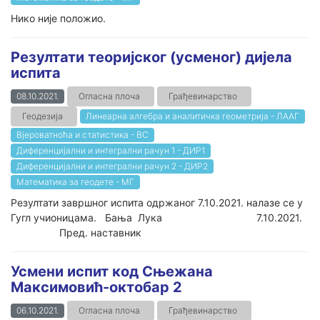
Нико није положио.
Резултати теоријског (усменог) дијела
испита
08.10.2021.
Огласна плоча
Грађевинарство
Геодезија
Линеарна алгебра и аналитичка геометрија - ЛААГ
Вјероватноћа и статистика - ВС
Диференцијални и интегрални рачун 1 - ДИР1
Диференцијални и интегрални рачун 2 - ДИР2
Математика за геодете - МГ
Резултати завршног испита одржаног 7.10.2021. налазе се у
Гугл учионицама. Бања Лука 7.10.2021.
Пред. наставник
Усмени испит код Сњежана
Максимовић-октобар 2
06.10.2021.
Огласна плоча
Грађевинарство