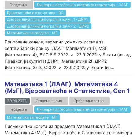
Геодезија
Линеарна алгебра и аналитичка геометрија - ЛААГ
Вјероватноћа и статистика - ВС
Диференцијални и интегрални рачун 1 - ДИР1
Диференцијални и интегрални рачун 2 - ДИР2
Математика за геодете - МГ
Поштоване колеге, термини усмених испита за
септембарски рок су: ЛААГ (Математика 1), МЗГ
(Математика 4), ВИС 8.9.2022. и 22.9.2022. у 9 сати (изнад
Правног факултета) ДИР1 (Математика 2), ДИР2
(Математика 3) 9.9.2022. и 23.9.2022. у 9 сати (из...
Математика 1 (ЛААГ), Математика 4
(МзГ), Вјероватноћа и Статистика, Сеп 1
30.08.2022.
Огласна плоча
Грађевинарство
Геодезија
Линеарна алгебра и аналитичка геометрија - ЛААГ
Математика за геодете - МГ
Писмени дио испита из предмета Математика 1 (ЛААГ),
Математика 4 (МзГ), Вјероватноћа и Статистика се помијера