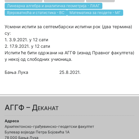
Линеарна алгебра и аналитичка геометрија - ЛААГ
Вјероватноћа и статистика - ВС
Математика за геодете - МГ
Усмени испити за септембарски испитни рок (два термина)
су:
1. 3.9.2021. у 12 сати
2. 17.9.2021. у 12 сати
Испити ће бити одржани на АГГФ (изнад Правног факултета)
у некој од слободних учионица.
Бања Лука 25.8.2021.
АГГФ – Деканат
Адреса
Архитектонско-грађевинско-геодетски факултет
Булевар војводе Петра Бојовића 1A
78 000 Бања Лука