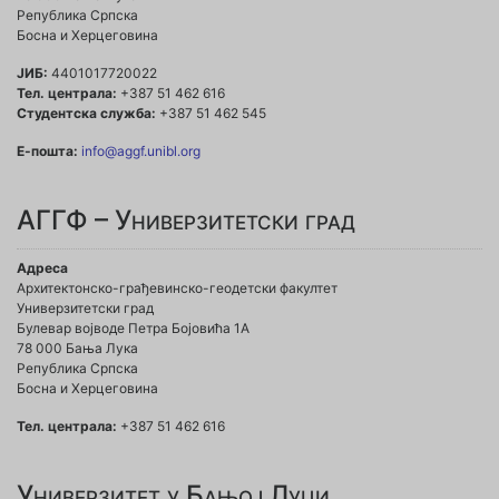
Република Српска
Босна и Херцеговина
ЈИБ:
4401017720022
Тел. централа:
+387 51 462 616
Студентска служба:
+387 51 462 545
Е-пошта:
info@aggf.unibl.org
АГГФ – Универзитетски град
Адреса
Архитектонско-грађевинско-геодетски факултет
Универзитетски град
Булевар војводе Петра Бојовића 1A
78 000 Бања Лука
Република Српска
Босна и Херцеговина
Тел. централа:
+387 51 462 616
Универзитет у Бањој Луци