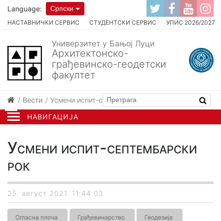
Language:
Српски
НАСТАВНИЧКИ СЕРВИС
СТУДЕНТСКИ СЕРВИС
УПИС 2026/2027
Универзитет у Бањој Луци
Архитектонско-
грађевинско-геодетски
факултет
Вести
Усмени испит-септембарски рок
НАВИГАЦИЈА
Усмени испит-септембарски
рок
25. август 2021. 11:44:03
Огласна плоча
Грађевинарство
Геодезија