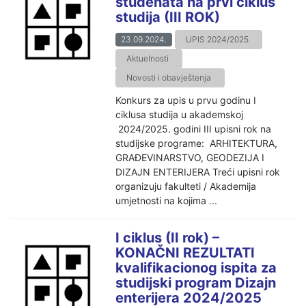
studenata na prvi ciklus
studija (III ROK)
23.09.2024.
UPIS 2024/2025
Aktuelnosti
Novosti i obavještenja
Konkurs za upis u prvu godinu I
ciklusa studija u akademskoj
2024/2025. godini III upisni rok na
studijske programe: ARHITEKTURA,
GRAĐEVINARSTVO, GEODEZIJA I
DIZAJN ENTERIJERA Treći upisni rok
organizuju fakulteti / Akademija
umjetnosti na kojima ...
I ciklus (II rok) –
KONAČNI REZULTATI
kvalifikacionog ispita za
studijski program Dizajn
enterijera 2024/2025