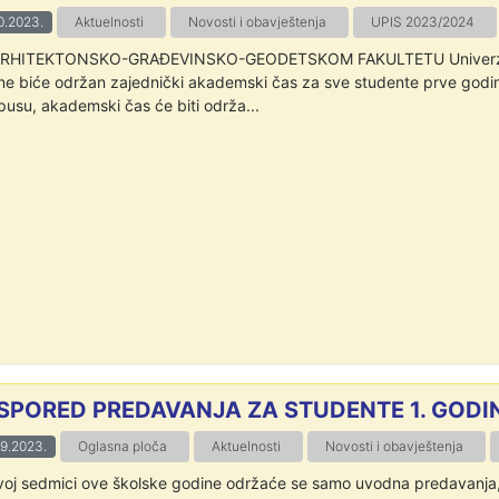
0.2023.
Aktuelnosti
Novosti i obavještenja
UPIS 2023/2024
RHITEKTONSKO-GRAĐEVINSKO-GEODETSKOM FAKULTETU Univerziteta 
ne biće održan zajednički akademski čas za sve studente prve godin
usu, akademski čas će biti održa...
SPORED PREDAVANJA ZA STUDENTE 1. GODINE
9.2023.
Oglasna ploča
Aktuelnosti
Novosti i obavještenja
voj sedmici ove školske godine održaće se samo uvodna predavanja, 