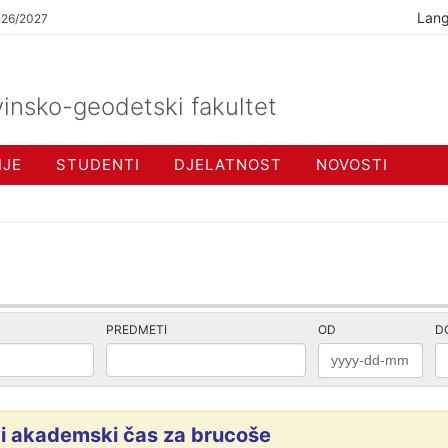
Lan
026/2027
insko-geodetski fakultet
IJE
STUDENTI
DJELATNOST
NOVOSTI
PREDMETI
OD
D
i akademski čas za brucoše