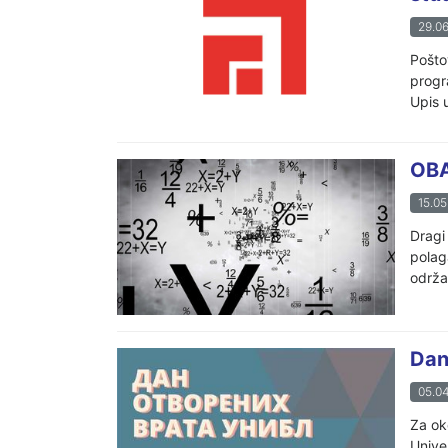
29.06
Pošto
progr
Upis u
OBA
15.05
Dragi
polag
održat
Dan
05.04
Za ok
Unive