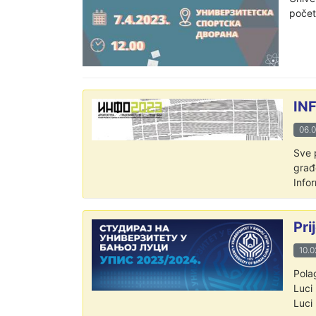
počet
IN
06.
Sve 
građ
Info
Pri
10.0
Polag
Luci
Luci 