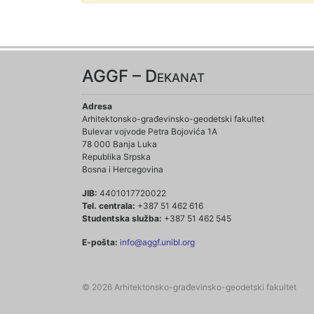
AGGF – Dekanat
Adresa
Arhitektonsko-građevinsko-geodetski fakultet
Bulevar vojvode Petra Bojovića 1A
78 000 Banja Luka
Republika Srpska
Bosna i Hercegovina
JIB:
4401017720022
Tel. centrala:
+387 51 462 616
Studentska služba:
+387 51 462 545
E-pošta:
info@aggf.unibl.org
© 2026 Arhitektonsko-građevinsko-geodetski fakultet