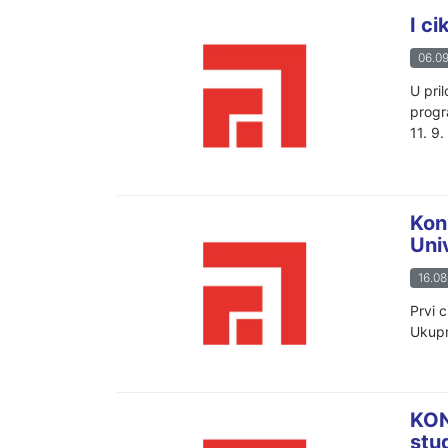
I c
06.09
U pri
progr
11. 9.
Kon
Uni
16.08
Prvi c
Ukupn
KON
stu