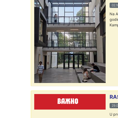
02.1
Na A
godi
Kamp
RA
29.0
U pr