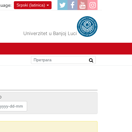
guage:
Srpski (latinica)
Univerzitet u Banjoj Luci
O