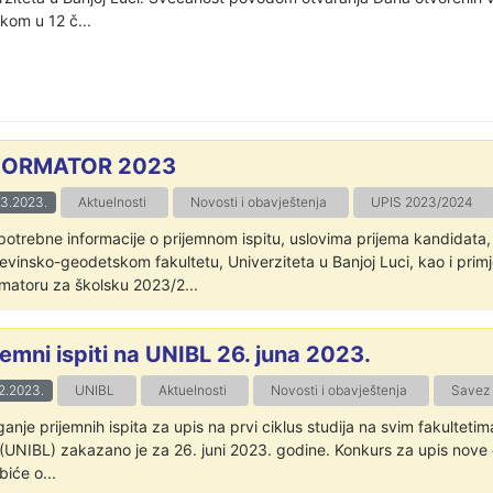
kom u 12 č...
FORMATOR 2023
03.2023.
Aktuelnosti
Novosti i obavještenja
UPIS 2023/2024
potrebne informacije o prijemnom ispitu, uslovima prijema kandidata, 
evinsko-geodetskom fakultetu, Univerziteta u Banjoj Luci, kao i prim
rmatoru za školsku 2023/2...
jemni ispiti na UNIBL 26. juna 2023.
2.2023.
UNIBL
Aktuelnosti
Novosti i obavještenja
Savez
anje prijemnih ispita za upis na prvi ciklus studija na svim fakultetim
 (UNIBL) zakazano je za 26. juni 2023. godine. Konkurs za upis nove 
biće o...