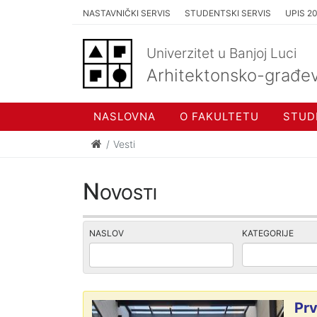
NASTAVNIČKI SERVIS
STUDENTSKI SERVIS
UPIS 2
Univerzitet u Banjoj Luci
Arhitektonsko-građev
NASLOVNA
O FAKULTETU
STUD
Vesti
Novosti
NASLOV
KATEGORIJE
Prv