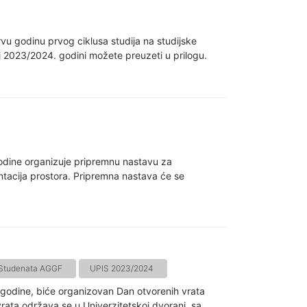
rvu godinu prvog ciklusa studija na studijske
2023/2024. godini možete preuzeti u prilogu.
godine organizuje pripremnu nastavu za
entacija prostora. Pripremna nastava će se
Studenata AGGF
UPIS 2023/2024
 godine, biće organizovan Dan otvorenih vrata
rata održava se u Univerzitetskoj dvorani, sa