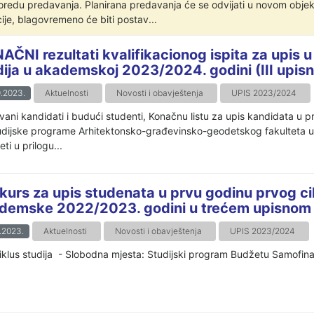
oredu predavanja. Planirana predavanja će se odvijati u novom obj
ije, blagovremeno će biti postav...
AČNI rezultati kvalifikacionog ispita za upis 
dija u akademskoj 2023/2024. godini (III upisni
.2023.
Aktuelnosti
Novosti i obavještenja
UPIS 2023/2024
ani kandidati i budući studenti, Konačnu listu za upis kandidata u prv
udijske programe Arhitektonsko-građevinsko-geodetskog fakulteta 
ti u prilogu...
kurs za upis studenata u prvu godinu prvog c
demske 2022/2023. godini u trećem upisnom
.2023.
Aktuelnosti
Novosti i obavještenja
UPIS 2023/2024
ciklus studija - Slobodna mjesta: Studijski program Budžetu Samofina