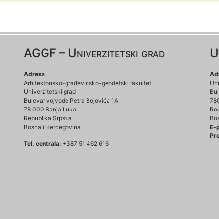
AGGF – Univerzitetski grad
U
Adresa
Ad
Arhitektonsko-građevinsko-geodetski fakultet
Uni
Univerzitetski grad
Bul
Bulevar vojvode Petra Bojovića 1A
78
78 000 Banja Luka
Rep
Republika Srpska
Bos
Bosna i Hercegovina
E-
Pre
Tel. centrala:
+387 51 462 616