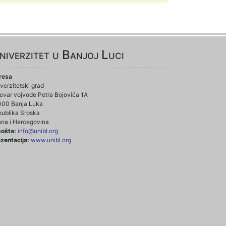
niverzitet u Banjoj Luci
resa
verzitetski grad
evar vojvode Petra Bojovića 1A
000 Banja Luka
ublika Srpska
na i Hercegovina
pošta:
info@unibl.org
zentacija:
www.unibl.org