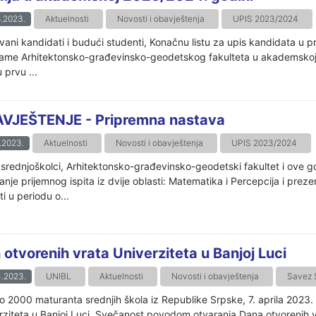
.2023.
Aktuelnosti
Novosti i obavještenja
UPIS 2023/2024
vani kandidati i budući studenti, Konačnu listu za upis kandidata u p
ame Arhitektonsko-građevinsko-geodetskog fakulteta u akademskoj 
 prvu ...
VJEŠTENJE - Pripremna nastava
.2023.
Aktuelnosti
Novosti i obavještenja
UPIS 2023/2024
 srednjoškolci, Arhitektonsko-građevinsko-geodetski fakultet i ove 
anje prijemnog ispita iz dvije oblasti: Matematika i Percepcija i prez
i u periodu o...
 otvorenih vrata Univerziteta u Banjoj Luci
.2023.
UNIBL
Aktuelnosti
Novosti i obavještenja
Savez 
o 2000 maturanta srednjih škola iz Republike Srpske, 7. aprila 2023.
rziteta u Banjoj Luci. Svečanost povodom otvaranja Dana otvorenih v