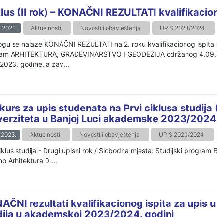
iklus (II rok) – KONAČNI REZULTATI kvalifikaci
.2023.
Aktuelnosti
Novosti i obavještenja
UPIS 2023/2024
logu se nalaze KONAČNI REZULTATI na 2. roku kvalifikacionog ispita za
am ARHITEKTURA, GRAĐEVINARSTVO I GEODEZIJA održanog 4.09.2023
 2023. godine, a zav...
kurs za upis studenata na Prvi ciklusa studija
verziteta u Banjoj Luci akademske 2023/2024
.2023.
Aktuelnosti
Novosti i obavještenja
UPIS 2023/2024
iklus studija - Drugi upisni rok / Slobodna mjesta: Studijski program
o Arhitektura 0 ...
AČNI rezultati kvalifikacionog ispita za upis 
dija u akademskoj 2023/2024. godini