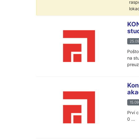
rasp
lokac
KON
stu
25.09
Poštov
na st
preuze
Kon
aka
15.09
Prvi 
0 ...