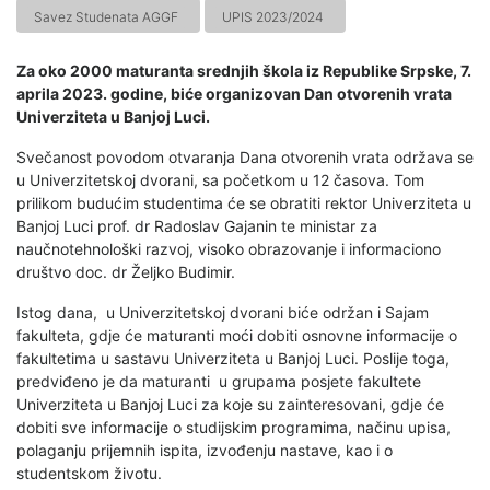
Savez Studenata AGGF
UPIS 2023/2024
Za oko 2000 maturanta srednjih škola iz Republike Srpske, 7.
aprila 2023. godine, biće organizovan Dan otvorenih vrata
Univerziteta u Banjoj Luci.
Svečanost povodom otvaranja Dana otvorenih vrata održava se
u Univerzitetskoj dvorani, sa početkom u 12 časova. Tom
prilikom budućim studentima će se obratiti rektor Univerziteta u
Banjoj Luci prof. dr Radoslav Gajanin te ministar za
naučnotehnološki razvoj, visoko obrazovanje i informaciono
društvo doc. dr Željko Budimir.
Istog dana, u Univerzitetskoj dvorani biće održan i Sajam
fakulteta, gdje će maturanti moći dobiti osnovne informacije o
fakultetima u sastavu Univerziteta u Banjoj Luci. Poslije toga,
predviđeno je da maturanti u grupama posjete fakultete
Univerziteta u Banjoj Luci za koje su zainteresovani, gdje će
dobiti sve informacije o studijskim programima, načinu upisa,
polaganju prijemnih ispita, izvođenju nastave, kao i o
studentskom životu.