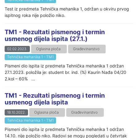
Test iz predmeta Tehnička mehanika 1, održan u okviru prvog
ispitnog roka nije položio niko.
TM1 - Rezultati pismenog i termin
usmenog dijela ispita (27.1.)
02.02.2023.
Oglasna ploča
Građevinarstvo
Tehnička mehanika 1 - TM1
Pismeni dio ispita iz predmeta Tehnička mehanika 1 održan
27.1.2023. položila je: student br. ind. (%) Kaurin Nađa 04/20
2.kol – 60% ...
TM1 - Rezultati pismenog i termin
usmenog dijela ispita
18.10.2022.
Oglasna ploča
Građevinarstvo
Tehnička mehanika 1 - TM1
Pismeni dio ispita iz predmeta Tehnička mehanika 1 održan
14.10. nije položio niko. Radovi se mogu pogledati u četvrtak