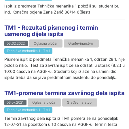
Ispit iz predmeta Tehnička mehanika 1 položili su: student br.
ind. Konačna ocjena Žana Zarić 38/14 6(šest)
TM1 - Rezultati pismenog i termin
usmenog dijela ispita
03.02.2022.
Oglasna ploča
Građevinarstvo
Tehnička mehanika 1 - TM1
Pismeni ispit iz predmeta Tehnička mehanika 1, održan 28.1. nije
položio niko. Test za završni ispit će se održati u utorak (8.2.) u
10:00 časova na AGGF-u. Studenti koji izlaze na usmeni dio
ispita treba da se jave predmetnom asistentu do ponedeljk...
TM1-promena termina završnog dela ispita
06.07.2021.
Oglasna ploča
Građevinarstvo
Tehnička mehanika 1 - TM1
Termin završnog dela ispita iz TM1 pomera se na ponedeljak
12-07-21 sa početkom u 10 časova na AGGF-u, termin testa