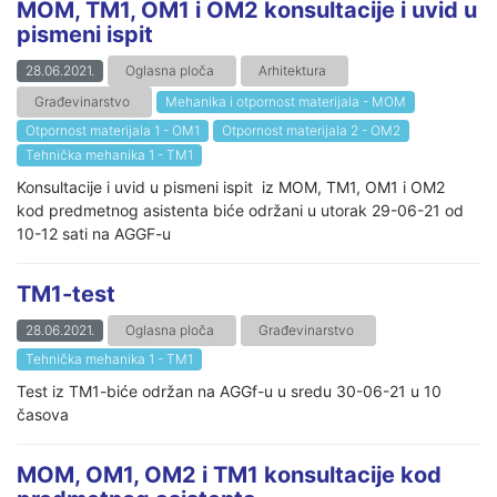
MOM, TM1, OM1 i OM2 konsultacije i uvid u
pismeni ispit
28.06.2021.
Oglasna ploča
Arhitektura
Građevinarstvo
Mehanika i otpornost materijala - MOM
Otpornost materijala 1 - OM1
Otpornost materijala 2 - OM2
Tehnička mehanika 1 - TM1
Konsultacije i uvid u pismeni ispit iz MOM, TM1, OM1 i OM2
kod predmetnog asistenta biće održani u utorak 29-06-21 od
10-12 sati na AGGF-u
TM1-test
28.06.2021.
Oglasna ploča
Građevinarstvo
Tehnička mehanika 1 - TM1
Test iz TM1-biće održan na AGGf-u u sredu 30-06-21 u 10
časova
MOM, OM1, OM2 i TM1 konsultacije kod