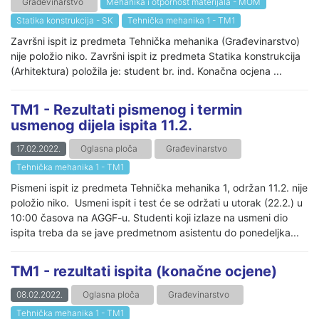
Građevinarstvo
Mehanika i otpornost materijala - MOM
Statika konstrukcija - SK
Tehnička mehanika 1 - TM1
Završni ispit iz predmeta Tehnička mehanika (Građevinarstvo)
nije položio niko. Završni ispit iz predmeta Statika konstrukcija
(Arhitektura) položila je: student br. ind. Konačna ocjena ...
TM1 - Rezultati pismenog i termin
usmenog dijela ispita 11.2.
17.02.2022.
Oglasna ploča
Građevinarstvo
Tehnička mehanika 1 - TM1
Pismeni ispit iz predmeta Tehnička mehanika 1, održan 11.2. nije
položio niko. Usmeni ispit i test će se održati u utorak (22.2.) u
10:00 časova na AGGF-u. Studenti koji izlaze na usmeni dio
ispita treba da se jave predmetnom asistentu do ponedeljka...
TM1 - rezultati ispita (konačne ocjene)
08.02.2022.
Oglasna ploča
Građevinarstvo
Tehnička mehanika 1 - TM1