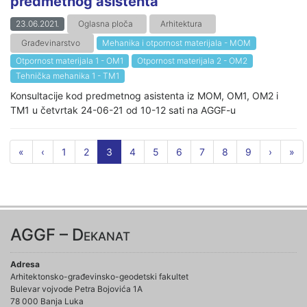
predmetnog asistenta
23.06.2021.
Oglasna ploča
Arhitektura
Građevinarstvo
Mehanika i otpornost materijala - MOM
Otpornost materijala 1 - OM1
Otpornost materijala 2 - OM2
Tehnička mehanika 1 - TM1
Konsultacije kod predmetnog asistenta iz MOM, OM1, OM2 i
TM1 u četvrtak 24-06-21 od 10-12 sati na AGGF-u
«
‹
1
2
3
4
5
6
7
8
9
›
»
AGGF – Dekanat
Adresa
Arhitektonsko-građevinsko-geodetski fakultet
Bulevar vojvode Petra Bojovića 1A
78 000 Banja Luka