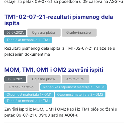
ostaje isti petak 09-07-21 sa početkom u 09 časova na AGGf-u
TM1-02-07-21-rezultati pismenog dela
ispita
05.07.2021.
Oglasna ploča
Građevinarstvo
Tehnička mehanika 1 - TM1
Rezultati pismenog dela ispita iz TM1-02-07-21 nalaze se u
priloženim dokumentima
MOM, TM1, OM1 i OM2 završni ispiti
05.07.2021.
Oglasna ploča
Arhitektura
Građevinarstvo
Mehanika i otpornost materijala - MOM
Otpornost materijala 1 - OM1
Otpornost materijala 2 - OM2
Tehnička mehanika 1 - TM1
Završni ispiti iz MOM, OM1 i OM2 kao i iz TM1 biće održani u
petak 09-07-21 u 09:00 sati na AGGf-u