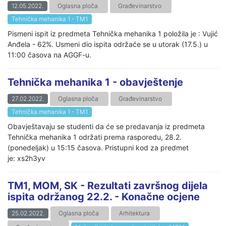
12.05.2022.
Oglasna ploča
Građevinarstvo
Tehnička mehanika 1 - TM1
Pismeni ispit iz predmeta Tehnička mehanika 1 položila je : Vujić
Anđela - 62%. Usmeni dio ispita održaće se u utorak (17.5.) u
11:00 časova na AGGF-u.
Tehnička mehanika 1 - obavještenje
27.02.2022.
Oglasna ploča
Građevinarstvo
Tehnička mehanika 1 - TM1
Obavještavaju se studenti da će se predavanja iz predmeta
Tehnička mehanika 1 održati prema rasporedu, 28.2.
(ponedeljak) u 15:15 časova. Pristupni kod za predmet
je: xs2h3yv
TM1, MOM, SK - Rezultati završnog dijela
ispita održanog 22.2. - Konačne ocjene
25.02.2022.
Oglasna ploča
Arhitektura