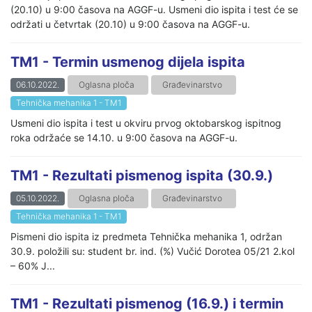
(20.10) u 9:00 časova na AGGF-u. Usmeni dio ispita i test će se
održati u četvrtak (20.10) u 9:00 časova na AGGF-u.
TM1 - Termin usmenog dijela ispita
06.10.2022.
Oglasna ploča
Građevinarstvo
Tehnička mehanika 1 - TM1
Usmeni dio ispita i test u okviru prvog oktobarskog ispitnog
roka održaće se 14.10. u 9:00 časova na AGGF-u.
TM1 - Rezultati pismenog ispita (30.9.)
05.10.2022.
Oglasna ploča
Građevinarstvo
Tehnička mehanika 1 - TM1
Pismeni dio ispita iz predmeta Tehnička mehanika 1, održan
30.9. položili su: student br. ind. (%) Vučić Dorotea 05/21 2.kol
– 60% J...
TM1 - Rezultati pismenog (16.9.) i termin