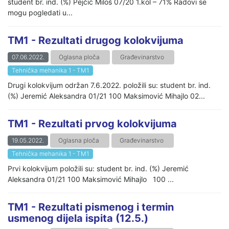
student br. ind. (%) Pejčić Miloš 07/20 1.kol – 71% Radovi se
mogu pogledati u...
TM1 - Rezultati drugog kolokvijuma
07.06.2022.
Oglasna ploča
Građevinarstvo
Tehnička mehanika 1 - TM1
Drugi kolokvijum održan 7.6.2022. položili su: student br. ind.
(%) Jeremić Aleksandra 01/21 100 Maksimović Mihajlo 02...
TM1 - Rezultati prvog kolokvijuma
19.05.2022.
Oglasna ploča
Građevinarstvo
Tehnička mehanika 1 - TM1
Prvi kolokvijum položili su: student br. ind. (%) Jeremić
Aleksandra 01/21 100 Maksimović Mihajlo 100 ...
TM1 - Rezultati pismenog i termin
usmenog dijela ispita (12.5.)