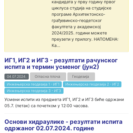
кандидата у прву годину првог
циклуса студија на студијске
програме Архитектонско-
грађевинско-геодетског
факултета у академској
2024/2025. години можете
преузети у прилогу. НАПОМЕНА:
Ка...
ИГ1, ИГ2 и ИГ3 - резултати рачунског
испита и термин усменог (јун2)
04.07.2024.
Огласна плоча
Геодезија
Инжењерска геодезија 1 - ИГ1
Инжењерска геодезија 2 - ИГ2
Инжењерска геодезија 3 - ИГ3
Усмени испити из предмета ИГ1, ИГ2 и ИГ3 биће одржани
05.7. (петак) са почетком у 12:00 часова.
Основи хидраулике - резултати испита
одржаног 02.07.2024. године