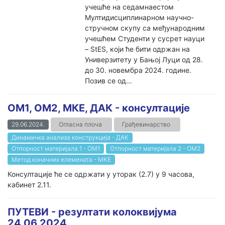
учешће на седамнаестом
Мултидисциплинарном научно-
стручном скупу са међународним
учешћем Студенти у сусрет науци
– StES, који ће бити одржан на
Универзитету у Бањој Луци од 28.
до 30. новембра 2024. године.
Позив се од...
ОМ1, ОМ2, МКЕ, ДАК - консултације
29.06.2024.
Огласна плоча
Грађевинарство
Динамичка анализа конструкција - ДАК
Отпорност материјала 1 - ОМ1
Отпорност материјала 2 - ОМ2
Метод коначних елемената - МКЕ
Консултације ће се одржати у уторак (2.7) у 9 часова,
кабинет 2.11.
ПУТЕВИ - резултати колоквијума
24.06.2024.