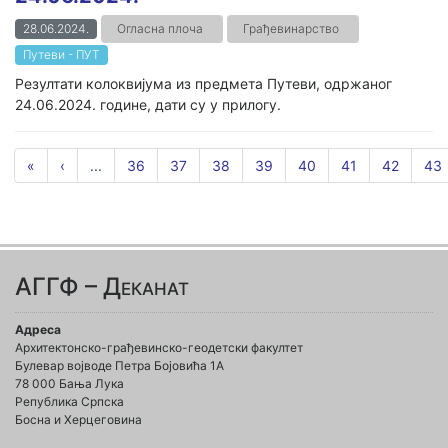
28.06.2024.
Огласна плоча
Грађевинарство
Путеви - ПУТ
Резултати колоквијума из предмета Путеви, одржаног
24.06.2024. године, дати су у прилогу.
«
‹
...
36
37
38
39
40
41
42
43
АГГФ – Деканат
Адреса
Архитектонско-грађевинско-геодетски факултет
Булевар војводе Петра Бојовића 1A
78 000 Бања Лука
Република Српска
Босна и Херцеговина