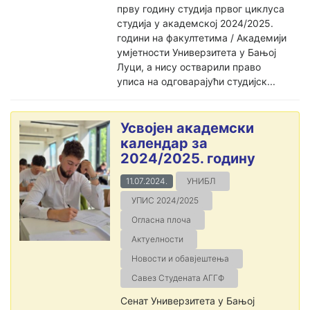
прву годину студија првог циклуса
студија у академској 2024/2025.
години на факултетима / Академији
умјетности Универзитета у Бањој
Луци, а нису остварили право
уписа на одговарајући студијск...
Усвојен академски
календар за
2024/2025. годину
11.07.2024.
УНИБЛ
УПИС 2024/2025
Огласна плоча
Актуелности
Новости и обавјештења
Савез Студената АГГФ
Сенат Универзитета у Бањој