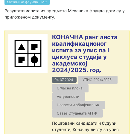
Механика флуида - МФ
Резултати испита из предмета Механика флуида дати су у
приложеном документу.
КОНАЧНА ранг листа
квалификационог
испита за упис na I
циклуса студија у
академској
2024/2025. год.
04.07.2024.
УПИС 2024/2025
Огласна плоча
Актуелности
Новости и обавјештења
Савез Студената АГГФ
Поштовани кандидати и будући
студенти, Коначну листу за упис