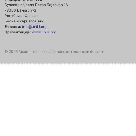
Булевар војводе Петра Бојовића 1А
78000 Бања Лука
Република Српска
Босна и Херцеговина
Е-пошта:
info@unibl.org
Презентација:
www.unibl.org
© 2026 Архитектонско-грађевинско-геодетски факултет