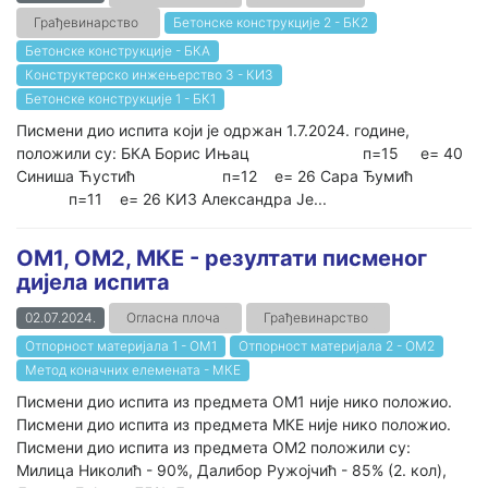
Грађевинарство
Бетонске конструкције 2 - БК2
Бетонске конструкције - БКА
Конструктерско инжењерство 3 - КИ3
Бетонске конструкције 1 - БК1
Писмени дио испита који је одржан 1.7.2024. године,
положили су: БКА Борис Ињац п=15 е= 40
Синиша Ћустић п=12 е= 26 Сара Ђумић
п=11 е= 26 КИ3 Александра Је...
ОМ1, ОМ2, МКЕ - резултати писменог
дијела испита
02.07.2024.
Огласна плоча
Грађевинарство
Отпорност материјала 1 - ОМ1
Отпорност материјала 2 - ОМ2
Метод коначних елемената - МКЕ
Писмени дио испита из предмета ОМ1 није нико положио.
Писмени дио испита из предмета МКЕ није нико положио.
Писмени дио испита из предмета ОМ2 положили су:
Милица Николић - 90%, Далибор Ружојчић - 85% (2. кол),