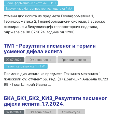
Геоинформациони системи - ГИС
Визуелизација геопросторних података / МА
Усмени дио испита из предмета Геоинформатика 1,
Геоинформатика 2, Геоинформациони системи, Ласерско
скенирање и Визуелизација геопросторних података,
одржаће се 08.07.2024. године од 12:00.
ТМ1 - Резултати писменог и термин
усменог дијела испита
02.07.2024.
Огласна плоча
Грађевинарство
Техничка механика 1 - ТМ1
Писмени дио испита из предмета Техничка механика 1
положили су: студент бр. инд. (%) Драгишић Анабела 08/23
99 - I кол Шпирић Ивана ...
БКА_БК1_БК2_КИ3_Резултати писменог
дијела испита_1.7.2024.
02.07.2024.
Огласна плоча
Архитектура