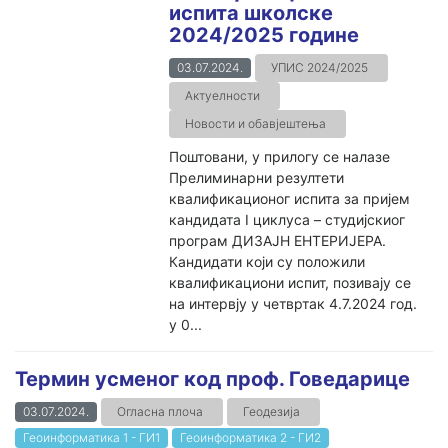
испита школске
2024/2025 године
03.07.2024.
УПИС 2024/2025
Актуелности
Новости и обавјештења
Поштовани, у прилогу се налазе
Прелиминарни резултети
квалификационог испита за пријем
кандидата I циклуса – студијскиог
програм ДИЗАЈН ЕНТЕРИЈЕРА.
Кандидати који су положили
квалификациони испит, позивају се
на интервју у четвртак 4.7.2024 год.
у 0...
Термин усменог код проф. Говедарице
03.07.2024.
Огласна плоча
Геодезија
Геоинформатика 1 - ГИ1
Геоинформатика 2 - ГИ2