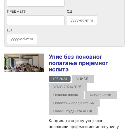
ПРЕДМЕТИ
ОД
ДО
Упис без поновног
полагања пријемног
испита
11.07.2024.
УНИБЛ
УПИС 2024/2025
Огласна плоча
Актуелности
Новости и обавјештења
Савез Студената АГГФ
Кандидати који су успјешно
положили пријемни испит за упис у