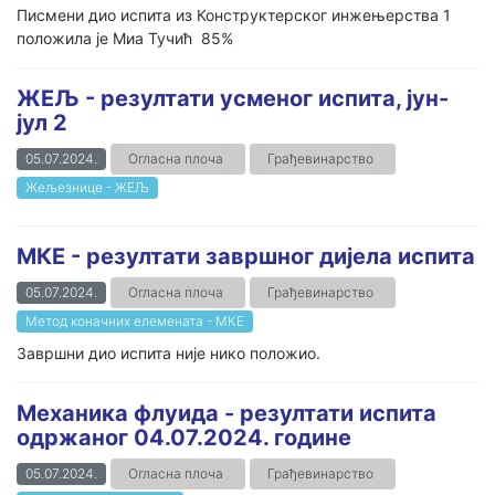
Писмени дио испита из Конструктерског инжењерства 1
положила је Миа Тучић 85%
ЖЕЉ - резултати усменог испита, јун-
јул 2
05.07.2024.
Огласна плоча
Грађевинарство
Жељезнице - ЖЕЉ
МКЕ - резултати завршног дијела испита
05.07.2024.
Огласна плоча
Грађевинарство
Метод коначних елемената - МКЕ
Завршни дио испита није нико положио.
Механика флуида - резултати испита
одржаног 04.07.2024. године
05.07.2024.
Огласна плоча
Грађевинарство