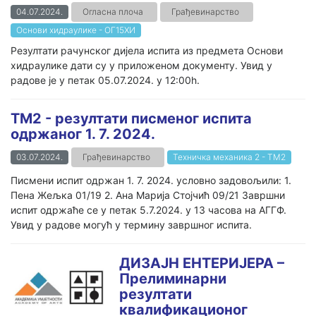
04.07.2024.
Огласна плоча
Грађевинарство
Основи хидраулике - ОГ15ХИ
Резултати рачунског дијела испита из предмета Основи
хидраулике дати су у приложеном документу. Увид у
радове је у петак 05.07.2024. у 12:00h.
ТМ2 - резултати писменог испита
одржаног 1. 7. 2024.
03.07.2024.
Грађевинарство
Техничка механика 2 - ТМ2
Писмени испит одржан 1. 7. 2024. условно задовољили: 1.
Пена Жељка 01/19 2. Ана Марија Стојчић 09/21 Завршни
испит одржаће се у петак 5.7.2024. у 13 часова на АГГФ.
Увид у радове могућ у термину завршног испита.
ДИЗАЈН ЕНТЕРИЈЕРА –
Прелиминарни
резултати
квалификационог