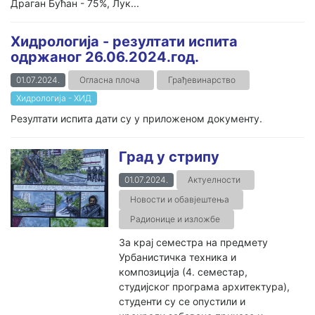
Драган Бућан - 75%, Лук...
Хидрологија - резултати испита
одржаног 26.06.2024.год.
01.07.2024.
Огласна плоча
Грађевинарство
Хидрологија - ХИД
Резултати испита дати су у приложеном документу.
Град у стрипу
01.07.2024.
Актуелности
Новости и обавјештења
Радионице и изложбе
За крај семестра на предмету
Урбанистичка техника и
композиција (4. семестар,
студијског програма архитектура),
студенти су се опустили и