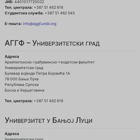
ЈИБ:
4401017720022
Тел. централа:
+387 51 462 616
Студентска служба:
+387 51 462 545
Е-пошта:
info@aggf.unibl.org
АГГФ – Универзитетски град
Адреса
Архитектонско-грађевинско-геодетски факултет
Универзитетски град
Булевар војводе Петра Бојовића 1A
78 000 Бања Лука
Република Српска
Босна и Херцеговина
Тел. централа:
+387 51 462 616
Универзитет у Бањој Луци
Адреса
Универзитетски град