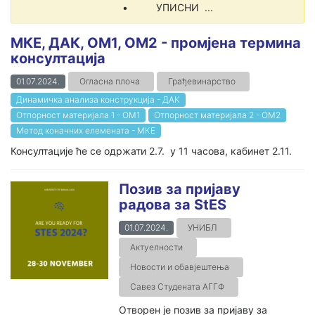
• УПИСНИ ...
МКЕ, ДАК, ОМ1, ОМ2 - промјена термина
консултација
01.07.2024.
Огласна плоча
Грађевинарство
Динамичка анализа конструкција - ДАК
Отпорност материјала 1 - ОМ1
Отпорност материјала 2 - ОМ2
Метод коначних елемената - МКЕ
Консултације ће се одржати 2.7. у 11 часова, кабинет 2.11.
Позив за пријаву
радова за StES
01.07.2024.
УНИБЛ
Актуелности
Новости и обавјештења
Савез Студената АГГФ
Отворен је позив за пријаву за