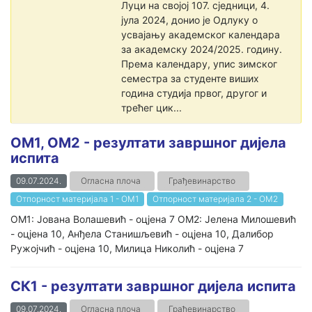
Луци на својој 107. сједници, 4.
јула 2024, донио је Одлуку о
усвајању академског календара
за академску 2024/2025. годину.
Према календару, упис зимског
семестра за студенте виших
година студија првог, другог и
трећег цик...
ОМ1, ОМ2 - резултати завршног дијела
испита
09.07.2024.
Огласна плоча
Грађевинарство
Отпорност материјала 1 - ОМ1
Отпорност материјала 2 - ОМ2
ОМ1: Јована Волашевић - оцјена 7 ОМ2: Јелена Милошевић
- оцјена 10, Анђела Станишљевић - оцјена 10, Далибор
Ружојчић - оцјена 10, Милица Николић - оцјена 7
СК1 - резултати завршног дијела испита
09.07.2024.
Огласна плоча
Грађевинарство