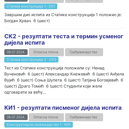
Статика конструкција 1 - СК1
Завршни дио испита из Статике конструкција 1 положио је:
Богдан Хрвач 6 (шест)
СК2 - резултати теста и термин усменог
дијела испита
09.07.2024.
Огласна плоча
Грађевинарство
Статика конструкција 2 - СК2
Тест из Статике конструкција положили су: Ненад
Вученовић 6 (шест) Александар Кнежевић 6 (шест) Анђела
Вујић 6 (шест) Соња Шупета 6 (шест) Татјана Боговјевић 6
(шест) Драго Томић 6 (шест) Студенти који желе
одговарати за већу...
КИ1 - резултати писменог дијела испита
08.07.2024.
Огласна плоча
Грађевинарство
Конструктерско инжењерство 1 - КИ1