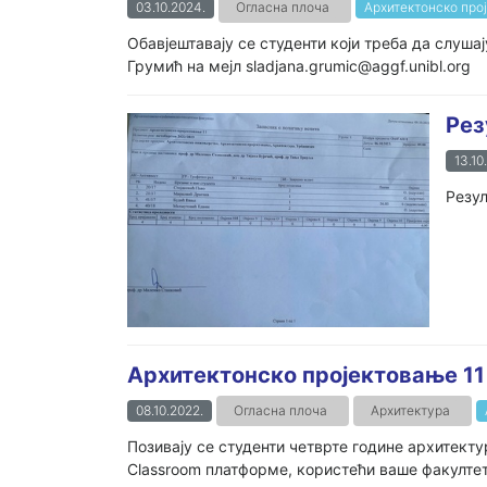
03.10.2024.
Огласна плоча
Архитектонско прој
Обавјештавају се студенти који треба да слуша
Грумић на мејл sladjana.grumic@aggf.unibl.org
Рез
13.10
Резул
Архитектонско пројектовање 11
08.10.2022.
Огласна плоча
Архитектура
Позивају се студенти четврте године архитект
Classroom платформе, користећи ваше факултетс