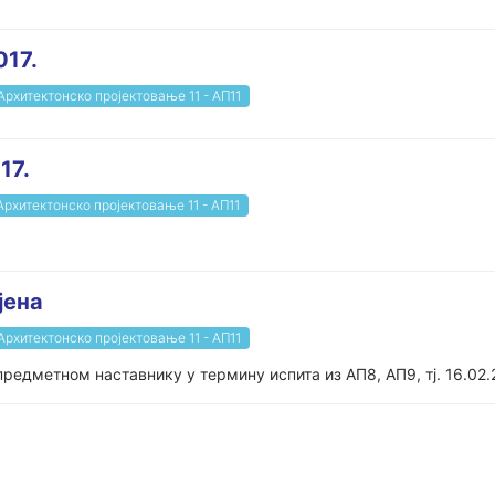
017.
Архитектонско пројектовање 11 - АП11
17.
Архитектонско пројектовање 11 - АП11
јена
Архитектонско пројектовање 11 - АП11
редметном наставнику у термину испита из АП8, АП9, тј. 16.02.2