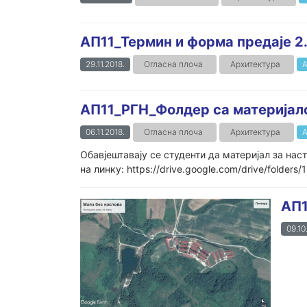
AП11_Термин и форма предаје 2.
29.11.2018.
Огласна плоча
Архитектура
А
АП11_РГН_Фолдер са материјалом
06.11.2018.
Огласна плоча
Архитектура
А
Обавјештавају се студенти да материјал за на
на линку: https://drive.google.com/drive/fo
АП1
09.10