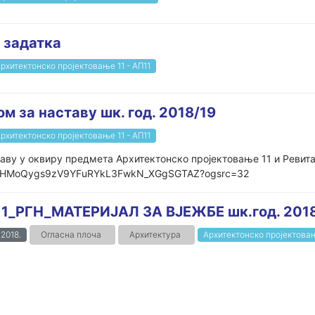
 задатка
рхитектонско пројектовање 11 - АП11
 за наставу шк. год. 2018/19
рхитектонско пројектовање 11 - АП11
ставу у оквиру предмета Архитектонско пројектовање 11 и Реви
lders/1HMoQygs9zV9YFuRYkL3FwkN_XGgSGTAZ?ogsrc=32
1_РГН_МАТЕРИЈАЛ ЗА ВЈЕЖБЕ шк.год. 201
.2018.
Огласна плоча
Архитектура
Архитектонско пројектовањ