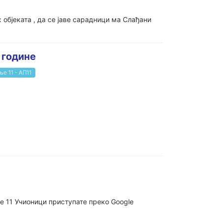
објеката , да се јаве сарадници ма Слађани
 године
е 11 - АП11
е 11 Учионици приступате преко Google