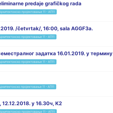
reliminarne predaje grafičkog rada
Архитектонско пројектовање 11 - АП11
.2019. /četvrtak/, 16:00, sala AGGF3a.
Архитектонско пројектовање 11 - АП11
семестралног задатка 16.01.2019. у термин
Архитектонско пројектовање 11 - АП11
Архитектонско пројектовање 11 - АП11
12.12.2018. у 16.30ч, К2
Архитектонско пројектовање 11 - АП11