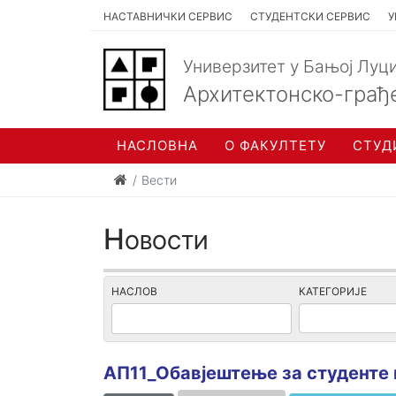
НАСТАВНИЧКИ СЕРВИС
СТУДЕНТСКИ СЕРВИС
У
Универзитет у Бањој Луц
Архитектонско-грађ
НАСЛОВНА
О ФАКУЛТЕТУ
СТУД
Вести
Новости
НАСЛОВ
КАТЕГОРИЈЕ
AП11_Обавјештење за студенте к