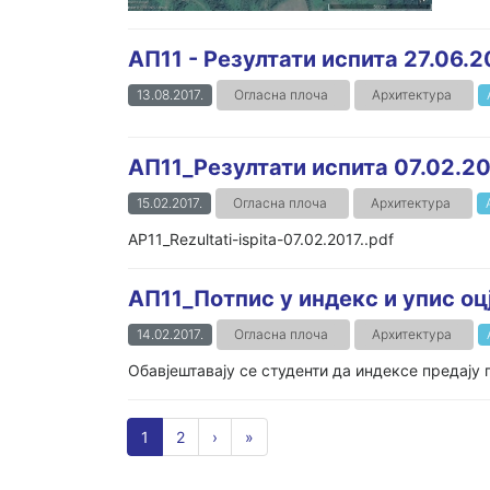
АП11 - Резултати испита 27.06.2
13.08.2017.
Огласна плоча
Архитектура
АП11_Резултати испита 07.02.20
15.02.2017.
Огласна плоча
Архитектура
AP11_Rezultati-ispita-07.02.2017..pdf
АП11_Потпис у индекс и упис оц
14.02.2017.
Огласна плоча
Архитектура
Обавјештавају се студенти да индексе предају п
1
2
›
»