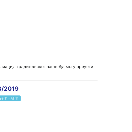
талиација градитељског насљеђа могу преуети
8/2019
е 11 - АП11