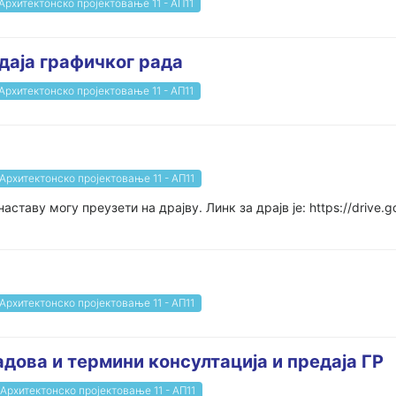
Архитектонско пројектовање 11 - АП11
даја графичког рада
Архитектонско пројектовање 11 - АП11
Архитектонско пројектовање 11 - АП11
наставу могу преузети на драјву. Линк за драјв је: https://driv
Архитектонско пројектовање 11 - АП11
ова и термини консултација и предаја ГР
Архитектонско пројектовање 11 - АП11