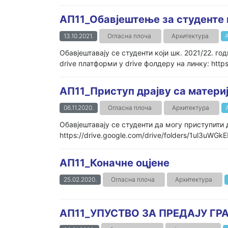
AП11_Обавјештење за студенте к
13.10.2021.
Огласна плоча
Архитектура
Обавјештавају се студенти који шк. 2021/22. г
drive платформи у drive фолдеру на линку: http
АП11_Приступ драјву са матери
06.11.2020.
Огласна плоча
Архитектура
Обавјештавају се студенти да могу приступити 
https://drive.google.com/drive/folders/1ul3uW
АП11_Коначне оцјене
25.02.2020.
Огласна плоча
Архитектура
АП11_УПУСТВО ЗА ПРЕДАЈУ ГР