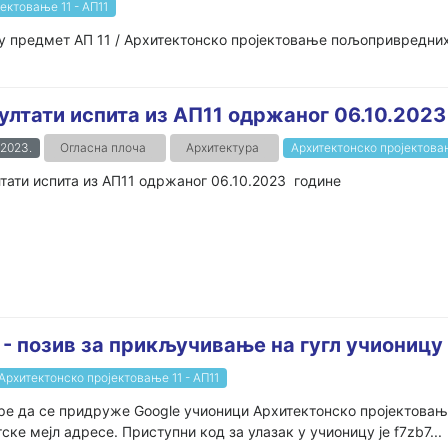
ектовање 11 - АП11
ју предмет АП 11 / Архитектонско пројектовање пољопривредних 
ултати испита из АП11 одржаног 06.10.2023
.2023.
Огласна плоча
Архитектура
Архитектонско пројектовањ
тати испита из АП11 одржаног 06.10.2023 године
 - позив за прикључивање на гугл учионицу
Архитектонско пројектовање 11 - АП11
уре да се придруже Google учионици Архитектонско пројектовањ
ке мејл адресе. Приступни код за улазак у учионицу је f7zb7...