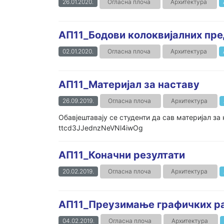
26.01.2020.
Огласна плоча
Архитектура
АП11_Бодови колоквијалних пре
02.01.2020.
Огласна плоча
Архитектура
АП11_Материјал за наставу
26.09.2019.
Огласна плоча
Архитектура
Обавјештавају се студенти да сав материјал за 
ttcd3JJednzNeVNl4iwOg
АП11_Коначни резултати
20.02.2019.
Огласна плоча
Архитектура
АП11_Преузимање графичких рад
04.02.2019.
Огласна плоча
Архитектура