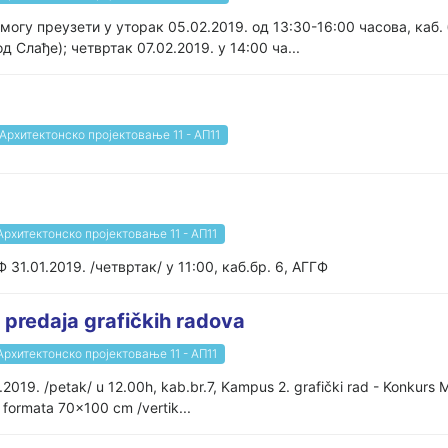
огу преузети у уторак 05.02.2019. од 13:30-16:00 часова, каб. 
од Слађе); четвртак 07.02.2019. у 14:00 ча...
Архитектонско пројектовање 11 - АП11
Архитектонско пројектовање 11 - АП11
Ф 31.01.2019. /четвртак/ у 11:00, каб.бр. 6, АГГФ
i predaja grafičkih radova
Архитектонско пројектовање 11 - АП11
2.2019. /petak/ u 12.00h, kab.br.7, Kampus 2. grafički rad - Konkurs 
 formata 70x100 cm /vertik...