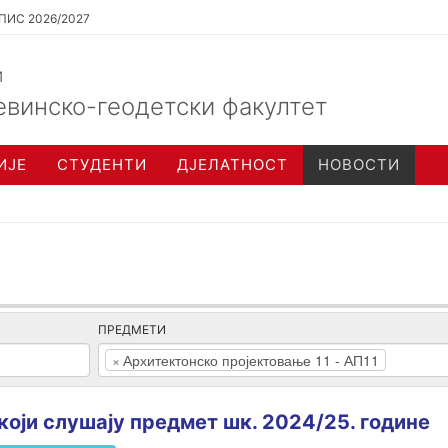
ПИС 2026/2027
и
евинско-геодетски факултет
ИЈЕ
СТУДЕНТИ
ДЈЕЛАТНОСТ
НОВОСТИ
ПРЕДМЕТИ
×
Архитектонско пројектовање 11 - АП11
оји слушају предмет шк. 2024/25. године