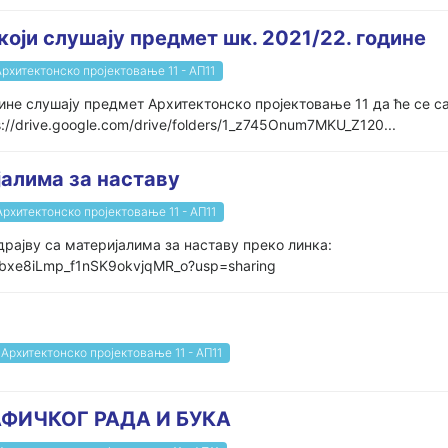
оји слушају предмет шк. 2021/22. године
Архитектонско пројектовање 11 - АП11
одине слушају предмет Архитектонско пројектовање 11 да ће се с
s://drive.google.com/drive/folders/1_z745Onum7MKU_Z120...
јалима за наставу
Архитектонско пројектовање 11 - АП11
драјву са материјалима за наставу преко линка:
GkEbxe8iLmp_f1nSK9okvjqMR_o?usp=sharing
Архитектонско пројектовање 11 - АП11
АФИЧКОГ РАДА И БУКА