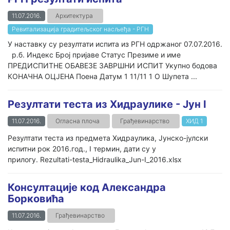
11.07.2016.
Архитектура
Ревитализација градитељског насљеђа - РГН
У наставку су резултати испита из РГН одржаног 07.07.2016.
р.б. Индекс Број пријаве Статус Презиме и име
ПРЕДИСПИТНЕ ОБАВЕЗЕ ЗАВРШНИ ИСПИТ Укупно бодова
КОНАЧНА ОЦЈЕНА Поена Датум 1 11/11 1 О Шупета ...
Резултати теста из Хидраулике - Јун I
11.07.2016.
Огласна плоча
Грађевинарство
ХИД 1
Резултати теста из предмета Хидраулика, Јунско-јулски
испитни рок 2016.год., I термин, дати су у
прилогу. Rezultati-testa_Hidraulika_Jun-I_2016.xlsx
Консултације код Александра
Борковића
11.07.2016.
Грађевинарство