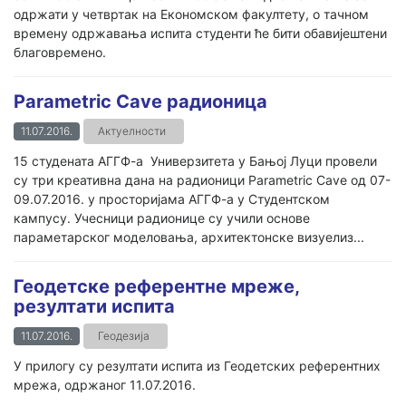
одржати у четвртак на Економском факултету, о тачном
времену одржавања испита студенти ће бити обавијештени
благовремено.
Parametric Cave радионица
11.07.2016.
Актуелности
15 студената АГГФ-а Универзитета у Бањој Луци провели
су три креативна дана на радионици Parametric Cave од 07-
09.07.2016. у просторијама АГГФ-а у Студентском
кампусу. Учесници радионице су учили основе
параметарског моделовања, архитектонске визуелиз...
Геодетске референтне мреже,
резултати испита
11.07.2016.
Геодезија
У прилогу су резултати испита из Геодетских референтних
мрежа, одржаног 11.07.2016.