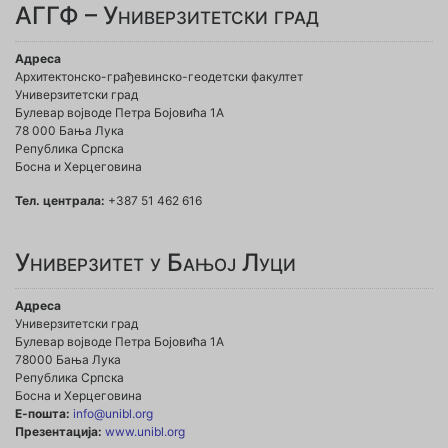
АГГФ – Универзитетски град
Адреса
Архитектонско-грађевинско-геодетски факултет
Универзитетски град
Булевар војводе Петра Бојовића 1A
78 000 Бања Лука
Република Српска
Босна и Херцеговина
Тел. централа:
+387 51 462 616
Универзитет у Бањој Луци
Адреса
Универзитетски град
Булевар војводе Петра Бојовића 1А
78000 Бања Лука
Република Српска
Босна и Херцеговина
Е-пошта:
info@unibl.org
Презентација:
www.unibl.org