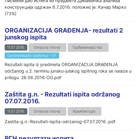
Писмени дио испита из предмета Динамичка анализа
конструкција одржан 6.7.2016. положио је: Качар Марко
(73%)
ORGANIZACIJA GRAĐENJA- rezultati 2
junskog ispita
11.07.2016.
Огласна плоча
Грађевинарство
Организација грађења - ОГ
Rezultati ispita iz predmeta ORGANIZACIJA GRAĐENJA
održanog u 2. terminu junsko-julskog ispitnog roka se nalaze u
prilogu. 28.06.2016-OG.pdf
Zaštita g.n. - Rezultati ispita održanog
07.07.2016.
11.07.2016.
Огласна плоча
Архитектура
Zastita-g.n.-Rezultati-ispita-odrzanog-07.07.2016..pdf
РГН резултати испита