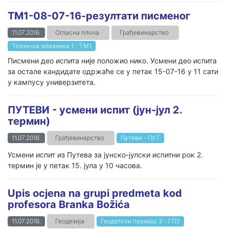
ТМ1-08-07-16-резултати писменог
11.07.2016.
Огласна плоча
Грађевинарство
Техничка механика 1 - ТМ1
Писмени део испита није положио нико. Усмени део испита
за остале кандидате одржаће се у петак 15-07-16 у 11 сати
у кампусу универзитета.
ПУТЕВИ - усмени испит (јун-јул 2.
термин)
11.07.2016.
Грађевинарство
Путеви - ПУТ
Усмени испит из Путева за јунско-јулски испитни рок 2.
термин је у петак 15. јула у 10 часова.
Upis ocjena na grupi predmeta kod
profesora Branka Božića
11.07.2016.
Геодезија
Геодетски премјер 3 - ГП3