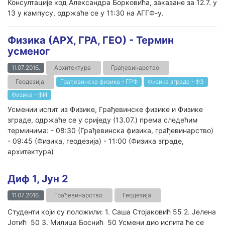
Консултације код Александра Борковића, заказане за 12.7. у
13 у кампусу, одржаће се у 11:30 на АГГФ-у.
Физика (АРХ, ГРА, ГЕО) - Термин
усменог
11.07.2016.
Архитектура
Грађевинарство
Геодезија
Грађевинска физика - ГРФ
Физика зграде - ФЗ
Физика - ФИ
Усмении испит из Физике, Грађевинске физике и Физике
зграде, одржаће се у сриједу (13.07.) према следећим
терминима: - 08:30 (Грађевинска физика, грађевинарство)
- 09:45 (Физика, геодезија) - 11:00 (Физика зграде,
архитектура)
Диф 1, Јун 2
11.07.2016.
Грађевинарство
Геодезија
Студенти који су положили: 1. Саша Стојaковић 55 2. Јелена
Јотић 50 3. Милица Боснић 50 Усмени дио испита ће се