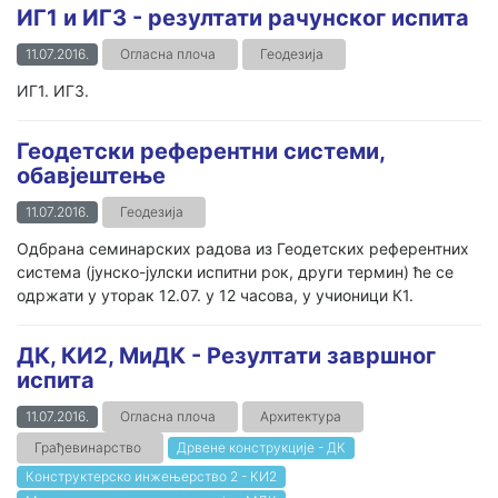
ИГ1 и ИГ3 - резултати рачунског испита
11.07.2016.
Огласна плоча
Геодезија
ИГ1. ИГ3.
Геодетски референтни системи,
обавјештење
11.07.2016.
Геодезија
Одбрана семинарских радова из Геодетских референтних
система (јунско-јулски испитни рок, други термин) ће се
одржати у уторак 12.07. у 12 часова, у учионици К1.
ДК, КИ2, МиДК - Резултати завршног
испита
11.07.2016.
Огласна плоча
Архитектура
Грађевинарство
Дрвене конструкције - ДК
Конструктерско инжењерство 2 - КИ2