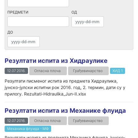
ПРЕДМЕТИ
ОД
ДО
Резултати испита из Хидраулике
12.07.2016.
Огласна плоча
Грађевинарство
ХИД 1
Резултати писменог испита из предмета Хидраулика,
јунско-јулски испитни рок 2016. год, 2. термин, дати су у
прилогу. Rezultati-Hidraulika_Jun-II.xlsx
Резултати испита из Механике флуида
12.07.2016.
Огласна плоча
Грађевинарство
Механика флуида - МФ
Резултати испита из предмета Механика флуида, јунско-