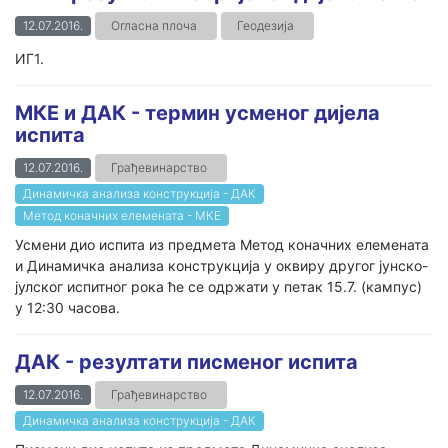
12.07.2016.
Огласна плоча
Геодезија
ИГ1.
МКЕ и ДАК - термин усменог дијела
испита
12.07.2016.
Грађевинарство
Динамичка анализа конструкција - ДАК
Метод коначних елемената - МКЕ
Усмени дио испита из предмета Метод коначних елемената
и Динамичка анализа конструкција у оквиру другог јунско-
јулског испитног рока ће се одржати у петак 15.7. (кампус)
у 12:30 часова.
ДАК - резултати писменог испита
12.07.2016.
Грађевинарство
Динамичка анализа конструкција - ДАК