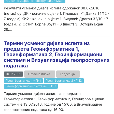
Металне и дрвене конструкције - МДК
Резултати усменог дијела испита одржаног 08.07.2016
(петак) су: ДК - коначне оцјене 1. Пљеваљчић Данка 14/12 -
7 (седам) КИ2 - коначне оцјене 1. Видовић Драган 32/10 - 7
(седам) 2. Остић Ђорђе 35/11 - 6 (шест) 3. Остојић Бојан
28/...
Термин усменог дијела испита из
предмета Геоинформатика 1,
Геоинформатика 2, Геоинформациони
системи и Визуелизација геопросторних
података
10.07.2016.
Огласна плоча
Геодезија
Геоинформатика 1 - ГИ1
Геоинформатика 2 - ГИ2
Геоинформациони системи - ГИС
Термин усменог дијела испита из предмета
Геоинформатика 1, Геоинформатика 2, Геоинформациони
системи је 13.07.2016. године од 15:00, а Визуелизације
геопросторних података од 16:00.