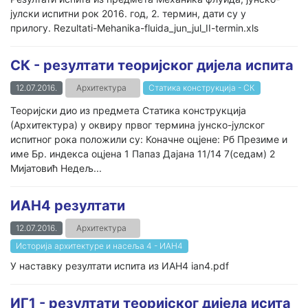
јулски испитни рок 2016. год, 2. термин, дати су у
прилогу. Rezultati-Mehanika-fluida_jun_jul_II-termin.xls
СК - резултати теоријског дијела испита
12.07.2016.
Архитектура
Статика конструкција - СК
Теоријски дио из предмета Статика конструкција
(Архитектура) у оквиру првог термина јунско-јулског
испитног рока положили су: Коначне оцјене: Рб Презиме и
име Бр. индекса оцјена 1 Папаз Дајана 11/14 7(седам) 2
Мијатовић Недељ...
ИАН4 резултати
12.07.2016.
Архитектура
Историја архитектуре и насеља 4 - ИАН4
У наставку резултати испита из ИАН4 ian4.pdf
ИГ1 - резултати теоријског дијела исита