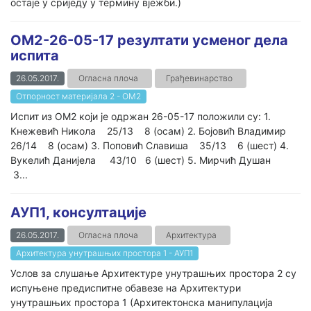
остаје у сриједу у термину вјежби.)
ОМ2-26-05-17 резултати усменог дела
испита
26.05.2017.
Огласна плоча
Грађевинарство
Отпорност материјала 2 - ОМ2
Испит из ОМ2 који је одржан 26-05-17 положили су: 1.
Кнежевић Никола 25/13 8 (осам) 2. Бојовић Владимир
26/14 8 (осам) 3. Поповић Славиша 35/13 6 (шест) 4.
Вукелић Данијела 43/10 6 (шест) 5. Мирчић Душан
3...
АУП1, консултације
26.05.2017.
Огласна плоча
Архитектура
Архитектура унутрашњих простора 1 - АУП1
Услов за слушање Архитектуре унутрашњих простора 2 су
испуњене предиспитне обавезе на Архитектури
унутрашњих простора 1 (Архитектонска манипулација