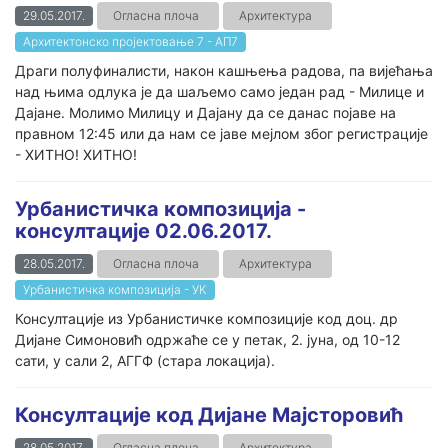
29.05.2017.
Огласна плоча
Архитектура
Архитектонско пројектовање 7 - АП7
Драги полуфиналисти, након кашњења радова, па вијећања
над њима одлука је да шаљемо само један рад - Милице и
Дајане. Молимо Милицу и Дајану да се данас појаве на
правном 12:45 или да нам се јаве мејлом због регистрације
- ХИТНО! ХИТНО!
Урбанистичка композиција -
консултације 02.06.2017.
28.05.2017.
Огласна плоча
Архитектура
Урбанистичка композиција - УК
Консултације из Урбанистичке композиције код доц. др
Дијане Симоновић одржаће се у петак, 2. јуна, од 10-12
сати, у сали 2, АГГФ (стара локација).
Консултације код Дијане Мајсторовић
28.05.2017.
Огласна плоча
Архитектура