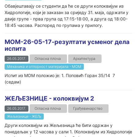
Обавјештавају се студенти да ће се други колоквијум из
Хидрологије, који је заказан за сриједу 31. маја, одржати у
двије групе - прва група од 17:15-18:00, а друга од 18:00-
18:45 часова. Распоред по групама у прилогу.
МОМ-26-05-17-резултати усменог дела
испита
26.05.2017.
Огласна плоча
Архитектура
Механика и отпорност материјала - МОМ
Испит из МОМ положио је: 1. Поповић Горан 35/14 7
(седам)
ЖЕЉЕЗНИЦЕ - колоквијум 2
26.05.2017.
Огласна плоча
Грађевинарство
Жељезнице - ЖЕЉ
Други колоквијум из Жељезница ће бити одржан у
понедељак у 12 часова у сали 1. (Колоквијум из Хидрологије