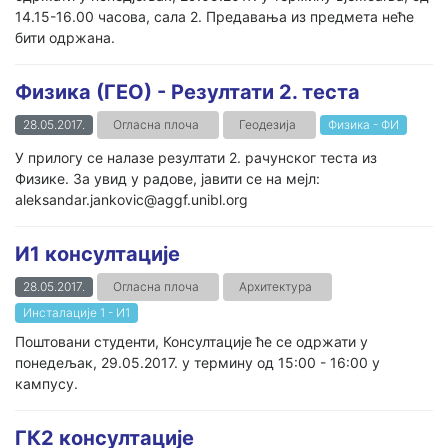
14.15-16.00 часова, сала 2. Предавања из предмета неће
бити одржана.
Физика (ГЕО) - Резултати 2. теста
28.05.2017.
Огласна плоча
Геодезија
Физика - ФИ
У прилогу се налазе резултати 2. рачунског теста из
Физике. За увид у радове, јавити се на мејл:
aleksandar.jankovic@aggf.unibl.org
И1 консултације
28.05.2017.
Огласна плоча
Архитектура
Инсталације 1 - И1
Поштовани студенти, Консултације ће се одржати у
понедељак, 29.05.2017. у термину од 15:00 - 16:00 у
кампусу.
ГК2 консултације