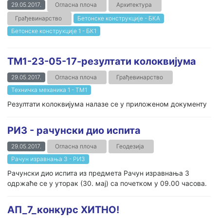
29.05.2017.
Огласна плоча
Архитектура
Грађевинарство
Бетонске конструкције - БКА
Бетонске конструкције 1 - БК1
ТМ1-23-05-17-резултати колоквијума
29.05.2017.
Огласна плоча
Грађевинарство
Техничка механика 1 - ТМ1
Резултати колоквијума налазе се у приложеном документу
РИ3 - рачунски дио испита
29.05.2017.
Огласна плоча
Геодезија
Рачун изравнања 3 - РИ3
Рачунски дио испита из предмета Рачун изравнања 3
одржаће се у уторак (30. мај) са почетком у 09.00 часова.
АП_7_конкурс ХИТНО!