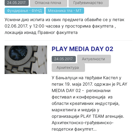
24.05.2017.
Огласна плоча
Грађевинарство
Фундирање - ФУНД
Механика тла - МТ
Усмени дио испита из ових предмета обавиће се у петак
02.06.2017. у 12:00 часова у просторима факултета ,
локација изнад Правног факултета
PLAY MEDIA DAY 02
24.05.2017.
Актуелности
Архитектура
У Бањалуци на тврђави Кастел у
петак 19. маја 2017. одржан је PLAY
MEDIA DAY 02 - регионални
фестивал и конференција из
области креативних индустрија,
маркетинга и медија у
организацији PLAY TEAM агенције.
Архитектонско-грађевинско-
геодетски факултет...