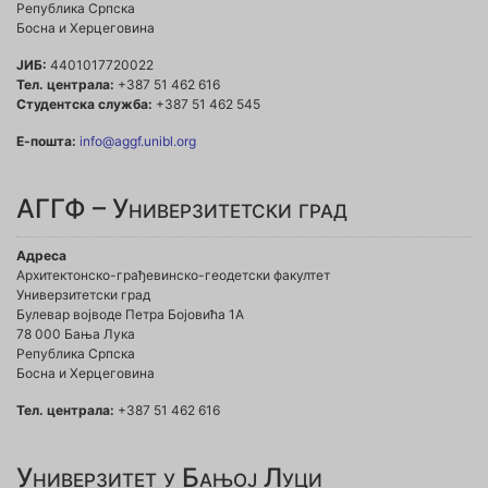
Република Српска
Босна и Херцеговина
ЈИБ:
4401017720022
Тел. централа:
+387 51 462 616
Студентска служба:
+387 51 462 545
Е-пошта:
info@aggf.unibl.org
АГГФ – Универзитетски град
Адреса
Архитектонско-грађевинско-геодетски факултет
Универзитетски град
Булевар војводе Петра Бојовића 1A
78 000 Бања Лука
Република Српска
Босна и Херцеговина
Тел. централа:
+387 51 462 616
Универзитет у Бањој Луци