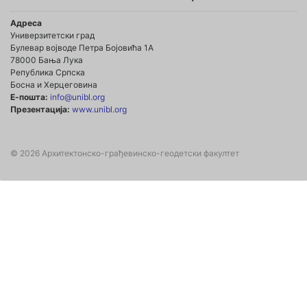
Адреса
Универзитетски град
Булевар војводе Петра Бојовића 1А
78000 Бања Лука
Република Српска
Босна и Херцеговина
Е-пошта:
info@unibl.org
Презентација:
www.unibl.org
© 2026 Архитектонско-грађевинско-геодетски факултет