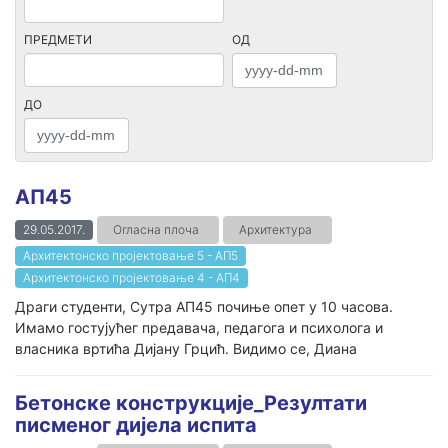
ПРЕДМЕТИ
ОД
ДО
АП45
29.05.2017.
Огласна плоча
Архитектура
Архитектонско пројектовање 5 - АП5
Архитектонско пројектовање 4 - АП4
Драги студенти, Сутра АП45 почиње опет у 10 часова.
Имамо гостујућег предавача, педагога и психолога и
власника вртића Дијану Грцић. Видимо се, Диана
Бетонске конструкције_Резултати
писменог дијела испита