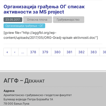
Организација грађења ОГ списак
активности за MS project
23.05.2017.
Огласна плоча
Грађевинарство
Организација грађења - ОГ
[gview file="http://aggfbl.org/wp-
content/uploads/2017/05/ORG-Gradj-spisak-aktivnosti.doc"]
«
‹
...
378
379
380
381
382
383
3
АГГФ – Деканат
Адреса
Архитектонско-грађевинско-геодетски факултет
Булевар војводе Петра Бојовића 1A
78 000 Бања Лука