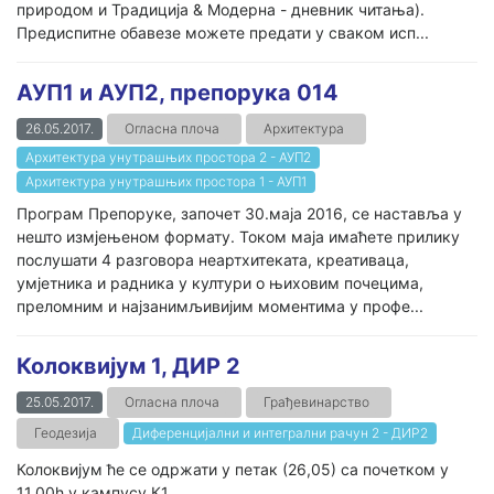
природом и Традиција & Модерна - дневник читања).
Предиспитне обавезе можете предати у сваком исп...
АУП1 и АУП2, препорука 014
26.05.2017.
Огласна плоча
Архитектура
Архитектура унутрашњих простора 2 - АУП2
Архитектура унутрашњих простора 1 - АУП1
Програм Препоруке, започет 30.маја 2016, се наставља у
нешто измјењеном формату. Током маја имаћете прилику
послушати 4 разговора неартхитеката, креативаца,
умјетника и радника у култури о њиховим почецима,
преломним и најзанимљивијим моментима у профе...
Колоквијум 1, ДИР 2
25.05.2017.
Огласна плоча
Грађевинарство
Геодезија
Диференцијални и интегрални рачун 2 - ДИР2
Колоквијум ће се одржати у петак (26,05) са почетком у
11.00h у кампусу К1.