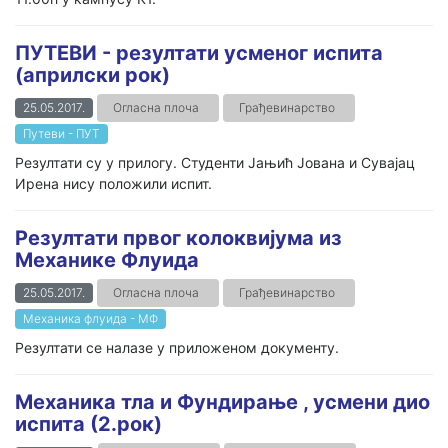
ПУТЕВИ - резултати усменог испита
(априлски рок)
25.05.2017.
Огласна плоча
Грађевинарство
Путеви - ПУТ
Резултати су у прилогу. Студенти Јањић Јована и Сувајац
Ирена нису положили испит.
Резултати првог колоквијума из
Механике Флуида
25.05.2017.
Огласна плоча
Грађевинарство
Механика флуида - МФ
Резултати се налазе у приложеном документу.
Механика тла и Фундирање , усмени дио
испита (2.рок)