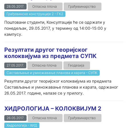
28.05.2017.
Огласна плоча
Грађевинарство
Грађевинске конструкције 2 - ГК2
Поштовани студенти, Консултације ће се одржати у
понедељак, 29.05.2017, у термину од 14:00-15:00 у
кампусу.
Резултати другог теоријског
колоквијума из предмета СУПК
27.05.2017.
Огласна плоча
Геодезија
Састављање и умножавање планова и карата - СУПК
Резултати другог теоријског колоквијума из предмета
Састављање и умножавање планова и карата, одржаног
26.05.2017. године, налазе се у прилогу.
ХИДРОЛОГИЈА – КОЛОКВИЈУМ 2
26.05.2017.
Огласна плоча
Грађевинарство
Хидрологија - ХИД