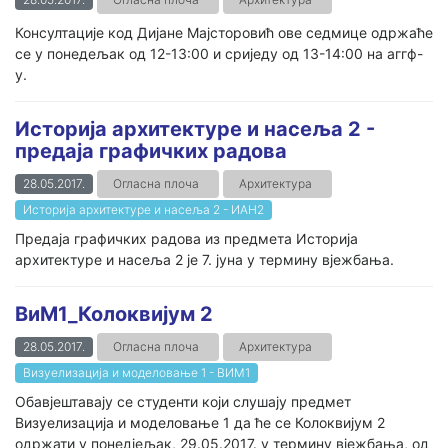
Консултације код Дијане Мајсторовић ове седмице одржаће
се у понедељак од 12-13:00 и сриједу од 13-14:00 на аггф-
у.
Историја архитектуре и насеља 2 -
предаја графичких радова
28.05.2017.
Огласна плоча
Архитектура
Историја архитектуре и насеља 2 - ИАН2
Предаја графичких радова из предмета Историја
архитектуре и насеља 2 је 7. јуна у термину вјежбања.
ВиМ1_Колоквијум 2
28.05.2017.
Огласна плоча
Архитектура
Визуелизација и моделовање 1 - ВИМ1
Обавјештавају се студенти који слушају предмет
Визуелизација и моделовање 1 да ће се Колоквијум 2
одржати у понедјељак, 29.05.2017. у термину вјежбања, од