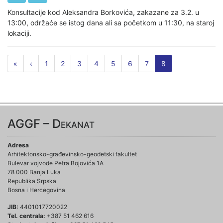
Konsultacije kod Aleksandra Borkovića, zakazane za 3.2. u
13:00, održaće se istog dana ali sa početkom u 11:30, na staroj
lokaciji.
«
‹
1
2
3
4
5
6
7
8
AGGF – Dekanat
Adresa
Arhitektonsko-građevinsko-geodetski fakultet
Bulevar vojvode Petra Bojovića 1A
78 000 Banja Luka
Republika Srpska
Bosna i Hercegovina
JIB:
4401017720022
Tel. centrala:
+387 51 462 616