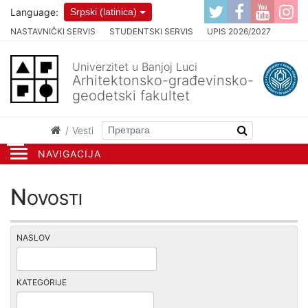
Language:
Srpski (latinica)
NASTAVNIČKI SERVIS
STUDENTSKI SERVIS
UPIS 2026/2027
Univerzitet u Banjoj Luci
Arhitektonsko-građevinsko-
geodetski fakultet
Vesti
NAVIGACIJA
Novosti
NASLOV
KATEGORIJE