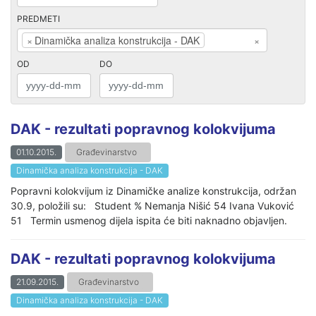
PREDMETI
×
Dinamička analiza konstrukcija - DAK
×
OD
DO
DAK - rezultati popravnog kolokvijuma
01.10.2015.
Građevinarstvo
Dinamička analiza konstrukcija - DAK
Popravni kolokvijum iz Dinamičke analize konstrukcija, održan
30.9, položili su: Student % Nemanja Nišić 54 Ivana Vuković
51 Termin usmenog dijela ispita će biti naknadno objavljen.
DAK - rezultati popravnog kolokvijuma
21.09.2015.
Građevinarstvo
Dinamička analiza konstrukcija - DAK