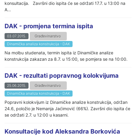
konsultacija. Završni dio ispita će se održati 17.7. u 13:00 na
A...
DAK - promjena termina ispita
03.07.2015.
Građevinarstvo
Dinamička analiza konstrukcija - DAK
Na molbu studenata, termin ispita iz Dinamičke analize
konstrukcija zakazan za 8.7. u 15:00, se pomjera se na 10:00.
DAK - rezultati popravnog kolokvijuma
25.06.2015.
Građevinarstvo
Dinamička analiza konstrukcija - DAK
Popravni kolokvijum iz Dinamičke analize konstrukcija, održan
24.6, položio je Nemanja Jaćimović (66%). Završni dio ispita će
se održati 2.7. u 12:00 u kasarni.
Konsultacije kod Aleksandra Borkovića