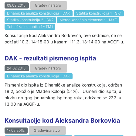
09.03.2015.
Građevinarstvo
Dinamička analiza konstrukcija - DAK
Statika konstrukcija 1 - SK1
Statika konstrukcija 2 - SK2
Metod konačnih elemenata - MKE
Tehnička mehanika 1 - TM1
Konsultacije kod Aleksandra Borkovića, ove sedmice, će se
održati 10.3. 14-15:00 u kasarni i 11.3. 13-14:00 na AGGF-u.
DAK - rezultati pismenog ispita
24.02.2015.
Građevinarstvo
Dinamička analiza konstrukcija - DAK
Pismeni dio ispita iz Dinamičke analize konstrukcija, održan
18.2, položio je Mladen Kolonja (51%). Usmeni dio ispita, u
okviru drugog januarskog ispitnog roka, održaće se 27.2. u
13:00 na AGGF-u.
Konsultacije kod Aleksandra Borkovića
17.02.2015.
Građevinarstvo