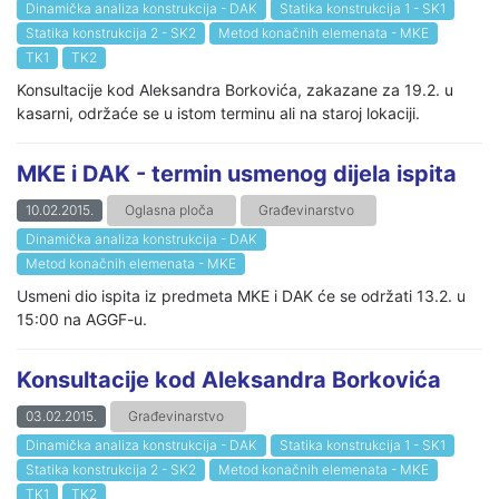
Dinamička analiza konstrukcija - DAK
Statika konstrukcija 1 - SK1
Statika konstrukcija 2 - SK2
Metod konačnih elemenata - MKE
TK1
TK2
Konsultacije kod Aleksandra Borkovića, zakazane za 19.2. u
kasarni, održaće se u istom terminu ali na staroj lokaciji.
MKE i DAK - termin usmenog dijela ispita
10.02.2015.
Oglasna ploča
Građevinarstvo
Dinamička analiza konstrukcija - DAK
Metod konačnih elemenata - MKE
Usmeni dio ispita iz predmeta MKE i DAK će se održati 13.2. u
15:00 na AGGF-u.
Konsultacije kod Aleksandra Borkovića
03.02.2015.
Građevinarstvo
Dinamička analiza konstrukcija - DAK
Statika konstrukcija 1 - SK1
Statika konstrukcija 2 - SK2
Metod konačnih elemenata - MKE
TK1
TK2