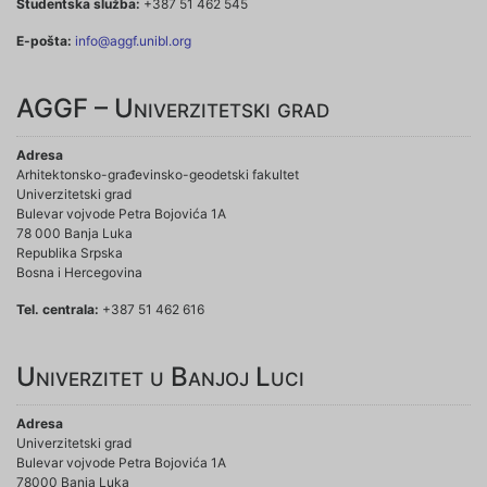
Studentska služba:
+387 51 462 545
E-pošta:
info@aggf.unibl.org
AGGF – Univerzitetski grad
Adresa
Arhitektonsko-građevinsko-geodetski fakultet
Univerzitetski grad
Bulevar vojvode Petra Bojovića 1A
78 000 Banja Luka
Republika Srpska
Bosna i Hercegovina
Tel. centrala:
+387 51 462 616
Univerzitet u Banjoj Luci
Adresa
Univerzitetski grad
Bulevar vojvode Petra Bojovića 1A
78000 Banja Luka