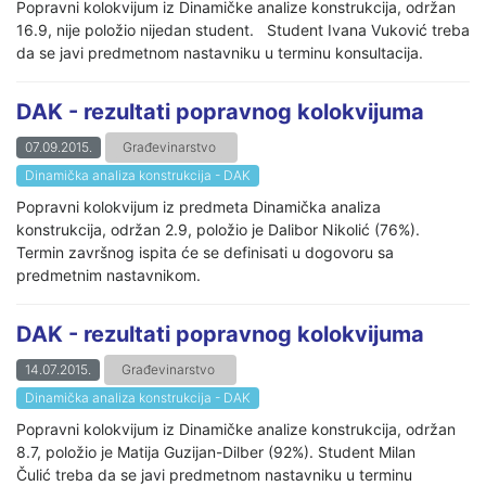
Popravni kolokvijum iz Dinamičke analize konstrukcija, održan
16.9, nije položio nijedan student. Student Ivana Vuković treba
da se javi predmetnom nastavniku u terminu konsultacija.
DAK - rezultati popravnog kolokvijuma
07.09.2015.
Građevinarstvo
Dinamička analiza konstrukcija - DAK
Popravni kolokvijum iz predmeta Dinamička analiza
konstrukcija, održan 2.9, položio je Dalibor Nikolić (76%).
Termin završnog ispita će se definisati u dogovoru sa
predmetnim nastavnikom.
DAK - rezultati popravnog kolokvijuma
14.07.2015.
Građevinarstvo
Dinamička analiza konstrukcija - DAK
Popravni kolokvijum iz Dinamičke analize konstrukcija, održan
8.7, položio je Matija Guzijan-Dilber (92%). Student Milan
Čulić treba da se javi predmetnom nastavniku u terminu